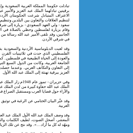
برقيتين تبادلهما الملك عبد العزيز والأمير ع
الاعتراف المتبادل شرعت الحكومتان الأرد
لتنظيم العلاقات والتعاون بين البلدين وتنظيم 
وقام بزيارة لفلسطين وحظي بالصلاة في المس
الجانبين، وقد تلقى الأمير عبد الله رسالة م
في شرقي الأردن.
وقد لعبت الدبلوماسية الأردنية والسعودية بقيا
الفلسطيني الذي حدث في ثلاثينيات القرن ا
والعودة إلى الحياة الطبيعية في فلسطين.. ك
الجامعة العربية، وكانت من الدول السبع التي 
العزيز ببرقية تهنئة إلى الملك عبد الله الأول.
وفي حزيران - تموز ع
الملك عبد الله حفاوة كبيرة من لدن الملك عبد 
والآراء حول قضايا العرب ومستقبل الصراع 
وقد عبَّر البيان الختامي عن الرغبة في توثيق
العربية.
وقد وصف الملك عبد الله الأول الملك عبد العزي
المعشر، أصحل الصوت، لطيف الكلمات والجمل
ومهّد له كل ما أراد.....».. وقد نتج عن تلك ال