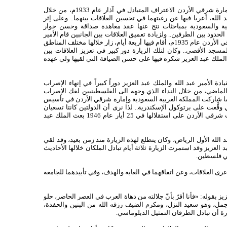
تبادلت حكومتا المملكة العربية السعودية وإمارة شرقي الأردن الاعتراف المتبادل في آذار عام 1933م، من خلال
بد الله، أعربا فيها عن رغبتهما في تحسين العلاقات بينهما.. وعلى إثر
نية والسعودية بمباحثات نتج عنها عقد معاهدة صداقة وحسن جوار
الحدود بين الطرفين.. ولزيادة تعميق العلاقات بين الجانبين قام الأمير
سعود - ولي العهد السعودي - بزيارة إلى شرقي الأردن عام 1935م، أقام فيها أربعة أيام، زار خلالها مختلف المناطق
جد الأقصى.. وكان لتلك الزيارة دور كبير في تعزيز العلاقات بين
ن الملك عبد العزيز شكره فيها على حسن الضيافة التي لقيها ولي عهده
دة الأمير عبد الله والملك عبد العزيز دوراً كبيراً في إنهاء الإضراب
لماضي، من خلال النداء الذي وجهه الى الفلسطينيين لفك الإضراب
ما شاركت المملكة العربية السعودية وإمارة شرقي الأردن في تأسيس
وقَّعت على برتوكول الإسكندرية.. لذا نرى أن الدولتين كانتا تسعيان
إلى التعاون والتكاتف العربي.. وعندما حصلت شرقي الأردن على استقلالها في 25 أيار عام 1946 بعث الملك عبد
ام 1948م زار الملك عبد الله الأول الرياض، وكان يتطلع لهذه الزيارة منذ زمن بعيد، وقد لقي
العزيز وقد استمرت الزيارة ثلاثة أيام تبادل الملكان خلالها الأحاديث
في فلسطين.
 عرى العلاقات، وعن اتفاقهما في الغاية والهدف، وفي تأييدهما للجامعة
ز بقوله: «فأنا أقرّ بأنّ جلالته من دهاة العرب في العصر الحاضر، حلو
، وهو سعيد النزل، ومكرم الضيف رزقه الله من البنين والحفدة،
زيارة أن تبادل الطرفان التمثيل الدبلوماسي.