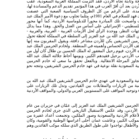
وثابتة تجاه الأردن، فقد التزمت المملكة العربية السعودية، عقب
ديم مساعدات للأردن بعد أن أقرّ العرب في هذا المؤتمر تقديم الدعم والمساندة لها،
مدة، على الرغم من كل الظروف السياسية الصعبة التي عصفت
بالمنطقة. تجاوب الأردن مع دعوة الأمير الملك فهد للسلام في العام 1981م، مثلما تجاوب مع دعوة الأمير الملك عبد
 2001، في قمة بيروت وأصبحت تلك المبادرة محوراً للدبلوماسية الأردنية، كما أنها محور
فلسطيني - الإسرائيلي على أساس من العدل والحق.. وهذا مما يدلل
ات النظر، ووحدة الرأي لحل الأزمات العربية - العربية، والعربية -
 الملك عبد الله بن عبد العزيز إلى السلطة في المملكة لحظة تحول
لحرمين الشريفين يكن للأردن مشاعر دافئة، ويقول المقربون منه إنها
وقف الأردن الحساس وأهميته في المنطقة.. ولخادم الحرمين الملك عبد
ه الأردن، فيوم رحيل المغفور له الملك الحسين بن طلال كان أول من
الأردني برحيل فقيدهم الكبير، ويومها أحاط جلالته الملك عبد الله
جاوز المرحلة الانتقالية.. وبالفعل تحقق ما سعى له خادم الحرمين
نية السعودية نقلة نوعية في عهد خادم الحرمين الشريفين، وتتجه نحو
ردنية والسعودية في عهدي خادم الحرمين الشريفين الملك عبد الله بن
بة من الزيارات والمقابلات بين القيادتين، وتدل تلك الزيارات على
ء وتوحيد المواقف على المستويين العربي والدولي، والمواقف الأردنية
م الحرمين الشريفين الملك عبد العزيز إلى عمّان في حزيران من عام
عب الأردني، وقد عكس الاستقبال التاريخي الذي جرى لخادم الحرمين
علام الأردنية والسعودية وصور الملكين، وتجمعت أعداد غفيرة من
وكب الكبير، وعاشت عمان أحلى أعراسها الوطنية والقومية، وكان
اء والأطفال تواجدوا على طول الطريق الذي سلكه موكب القائدين وهم