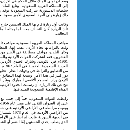
وبعد أن تولى الملك طلال الحكم في الأردن، 
إلى المملكة العربية السعودية.. وتابع الملك 
سلطاته الدستورية شاركت السعودية بوفد رس
ذلك زيارة ولي العهد السعودي الأمير سعود لعم
وكانت أول زيارة قام بها الملك الحسين خارج 
تلك الزيارة كان للتحالف معه، لما يمثله الم
التحالف.
مواقف المملكة العربية السعودية مواقف ثابت
وكان للبلدين مواقف متطابقة في الكثير من
العشرين، فقد اشتركت القوات الأردنية والسعود
1961م في الكويت، وشارك الجندي الأردن
العر
من التطابق والترابط في وجهات النظر.. تجاو
الأردن وزار المسجد الأقصى المبارك. وعبّر 
نتج عن تلك الزيارة أن رسمت الحدود الأردني
المياه الإقليمية السعودية للصيد فيها.
رابطت القوات السعودية جنباً إلى جنب مع ا
من الأراضي ا
في الجبهة السورية عادت لترابط على الأراضي 
الذي يطلب إحدى الحسنيين إمّا النصر أو الشه