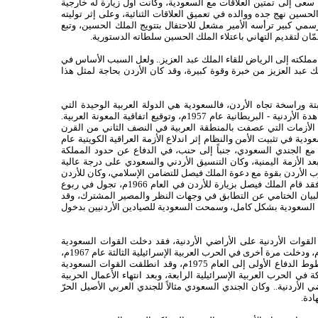
سعى إلى تمتين العلاقات مع السعودية، وكانت أول زيارة له خارجية
الحسين نهج جده ووالده في تعميق العلاقات الثنائية، وعلى إثر توليته
مي كبير ترأسه الأمير مشعل للاحتفال بتتويج الملك الحسين، وتبع
ّان لتقديم التهاني باعتلاء الملك الحسين سلطاته الدستورية.
مملكته إلى الرياض للقاء الملك عبد العزيز.. ولعل السبب الأساس في
لك عبد العزيز من خبرة وقوة كبيرة، وقد كان الأردن بحاجة لمثل هذا
ة وراسخة تجاه الأردن، فالسعودية هي الدولة العربية الوحيدة التي
وفت بالتزاماتها تجاه الأردن عقب إنهاء المعاهدة الأردنية - البريطانية عام 1957م، وتوقيع اتفاقية المعونة العربية.
 الأزمات التي عصفت بالمنطقة العربية في النصف الثاني من القرن
ية في تثبيت الأمن والنظام إثر اندلاع الأزمة العراقية الكويتية عام
ي مع الجندي السعودي، جنباً إلى حنب، في الدفاع عن حدود المملكة
بية السعودية الجنوبية في العام 1962م بعد الأزمة اليمنية، وكان التنسيق الأردني والسعودي على درجة عالية
ب الأردن بقوة مع دعوة الملك فيصل للتضامن الإسلامي، وكان للأردن
دور كبير في هذا الأمر، ونتيجة لهذا التطابق فقد قام الملك فيصل بزيارة للأردن في العام 1966م، تجول في ربوع
البيان الختامي عن التطابق في وجهات النظر والمصير المشترك، وقد
ة السعودية بشكل كامل، وسمحت السعودية للصيادين الأردنيين بدخول
لقوات الأردنية على الأراضي الأردنية، فقد دخلت القوات السعودية
على إثر العدوان الثلاثي على مصر عام 1956م، ودخلت مرة أخرى في الحرب العربية الإسرائيلية الثالثة عام 1967م،
وبقيت مرابطة في الأراضي الأردنية على خطوط الدفاع الأولى إلى العام 1975م، وقد انطلقت القوات السعودية
لأردنية في العام 1973 للمشاركة في الحرب العربية الإسرائيلية الرابعة، وبعد انتهاء الأعمال الحربية
الأردنية.. وكان الجندي السعودي مثالاً للجندي العربي الأصيل الحرّ
ادة.