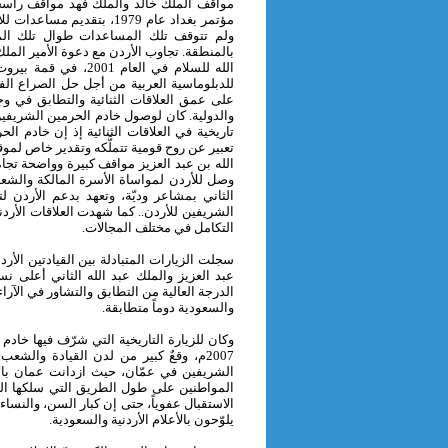
مواقف الملك خالد والملك فهد مواقف راسخة 
مؤتمر بغداد عام 1979، بتق
ولم تتوقف تلك المساعدات طوال تلك ال
الله للسلام في العام
للدبلوماسية العربية من أجل حل الصراع ال
على عمق العلاقات الثنائية والتطابق في وجه
والدولية. كان لوصول خادم الحرمين الشريفين
تاريخية في العلاقات الثنائية إذ إن خادم ا
تعبير عن روح قومية تتملَّكه وتقدير خاص لم
الله بن عبد العزيز مواقف كبيرة وواضحة تجا
وصل للأردن لمواساة الأسرة المالكة والشعب 
الثاني بمشاعر وديّة، وتعهد بدعم الأردن لت
الشريفين للأردن.. كما شهدت العلاقات الأرد
التكامل في مختلف المجالات.
سجلت الزيارات المتبادلة بين القيادتين الأ
عبد العزيز والملك عبد الله الثاني أعلى نس
الدرجة العالية من التطابق والتشاور في الآرا
والسعودية دوماً متطابقة.
وكان للزيارة التاريخية التي شرّف فيها خاد
2007م، وقعٌ كبير من لدن القيادة والش
الشريفين في عمّان، حيث ازدانت عمان بالأ
المواطنين على طول الطريق التي سلكها الم
الاستقبال عفوياً، حتى إن كبار السن، والنس
يلوّحون بالأعلام الأردنية والسعودية.