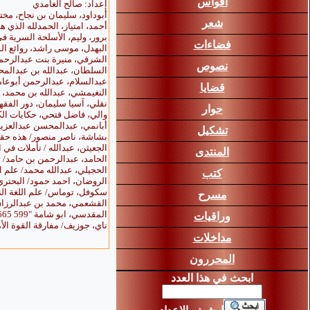
أقواس
إعداد: صالح الغامدي
أبوداود، سليمان بن نجاح، مختصر
شعر
أحمد، امتياز، الحمدلله الذي هدانا،
برور، وليم، الأسلحة السرية في ال
فضاءات
البهدل، موسى راشد، روائع الدرر، ال
الشرقي، منيرة بنت عبدالرحمن، عل
نصوص
السلطان، عبدالله بن عبدالمحسن، عن
عبدالسلام، عبدالرحمن أبوعامر، ال
قضايا
النغيمشي، عبدالله بن محمد، مبادئ 
نقلي، آسيا سليمان، دور الفقهاء و
حوار
والي، فاضل فتحي، حكايات الكتاب وح
أبانمي، عبدالمحسن عبدالعزيز/ أثر
تشكيل
بشاشة، ناصر منصور/ هذه حقيقة عميد ا
الجعيثن، عبدالله / تأملات في المجتم
المنتدى
الحامد، عبدالرحمن بن حامد/ تجربة ال
الحجيلي، عبدالله محمد/ علم التوثيق ا
كتب
الروضان، احمد حمود/ البحتري/ حياته من
سكوفل، توماس/ علم اللغة النفسي. 
مسرح
القشعمي، محمد بن عبدالرزاق/ ترحال ال
المقدسي، ابو شامة "599 665هـ" خطبة الكتاب المؤمل للرد على الأمر الأول. قرأه وعلق عليه جمال عزون. الرياض: أضواء السلف، 1424هـ/ 2003م، 238 ص.
وراقيات
ناي، جوزيف/ مفارقة القوة الأمريكية. 
مداخلات
المحررون
ابحث في هذا العدد