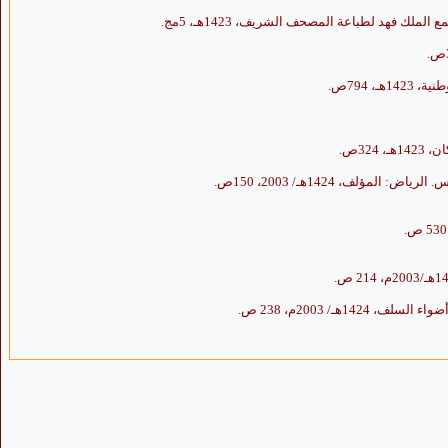
ك فهد لطباعة المصحف الشريف، 1423هـ، 5مج.
 794ص.
32ص.
ف، 1424هـ/ 2003، 150ص.