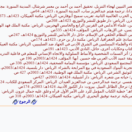
 التبيين لهجاء التنزيل، تحقيق أحمد بن أحمد بن معمر شرشال، المدينة المنورة: مجمع المل
 ترجمة هيثم عبدالعزيز ساب، المدينة المنورة ، 1423هـ، 64ص.
حرب العالمية الثانية، تعريب سميح أبوفارس، الرياض: مكتبة العبيكان، 1423هـ، 373ص.
رياض: دار طويق للنشر والتوزيع، 1423هـ، 268ص.
ماء الأندلس في القرنين الرابع والخامس الهجريين، الرياض: مكتبة الملك فهد الوطنية، 1423هـ،
 الإرهاب، الرياض: المؤلف، 1424هـ، 535ص.
نظام الخلقي في الإسلام، حائل دار الأندلس للنشر والتوزيع 1424هـ، 247ص.
علم الجغرافيا، الرياض: مكتبة دار بن حزم ، 1423هـ، 174ص.
العلماء المسلمين في الشرق الأدنى في الجهاد ضد الصليبيين، الرياض: مكتبة العبيكان، 1423هـ، 4
كايات أخرى، حائل، النادي الأدبي، 1423هـ، 191ص.
 السمات الشخصية والأنماط السلوكية والاتجاه الإنساني للمعلم في فاعلية التدريس. الرياض: المؤل
لأدب العربي طه حسين. أبها/ المؤلف، 1424هـ/2003م، 196 ص.
ع السعودي. الرياض: مؤسسة اليمامة الصحفية، 1424هـ/ 2003م، 336 ص.
بنوك السعودية في بيع المرابحة بالشراء. الرياض: دار بلنسية، 1424هـ/2003م، 530 ص.
لشرعي. الرياض: مكتبة الملك فهد الوطنية، 1424هـ/ 2003م، 427 ص.
 شعره. الرياض: دار أشبيلية، 1424هـ/ 2003م، 427ص.
ترجمة عبدالرحمن بن عبدالعزيز العبدان. الرياض: المركز السعودي للكتاب، 1424هـ/2003م، 214 ص.
طائل النبيل. بيروت: دار الكنوز الأدبية، 1424هـ/ 2003م، 174ص.
ترجمة توفيق البحيري. الرياض: مكتبة العبيكان، 1424هـ/ 2003م، 318 ص.
الرجوع