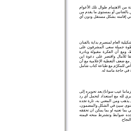
 من الاهتمام طوال تلك الأعوام
لق بالفنانين أو بمستوى ما يقدم من
ل في إقامته بشكل مستقل ودون أي
لية العام لمنصرم بداية بالفنان
 خطوة جميلة سعى المشرفون على
، ومع أن الفكرة مقبولة وبادرة
ا للآمال واقتصر على دعوة ابن
ر مع ضعف التغطية الإعلامية مع أن
ص للمكرّم مع طباعة كتاب شامل
ة في حاجة ماسة له.
زماننا عيب سوانا);بعد تحويره إلى
أمري لله مع استعداد لتحمل أي رد
 يذهب ومن المعني به، تارة تجده
مستوى سيئ في الشكل والمضمون،
بما تعنيه او بما يمكن ان تحققه
واجده ضوابط وتشترط منحه قيمته
لنجاح.