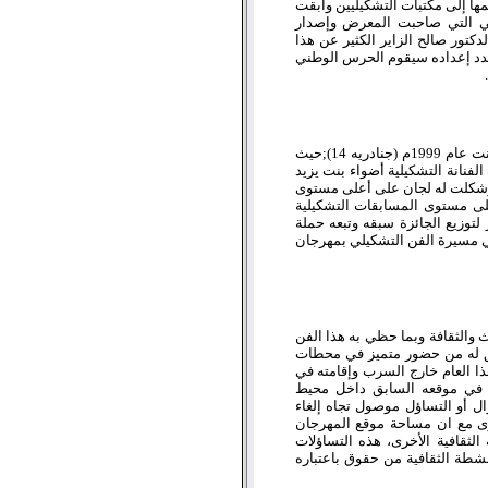
ا إلى مكتبات التشكيليين وابقت
يلي التي صاحبت المعرض وإصدار
كتور صالح الزاير الكثير عن هذا
بصدد إعداده سيقوم الحرس الوطني
أما المحطة الأكثر اثارة ووهجا إعلاميا ومنافسة وجذبا للفنانين كانت عام 1999م (جنادريه 14);حيث
فنانة التشكيلية أضواء بنت يزيد
 وشكلت له لجان على أعلى مستوى
لى مستوى المسابقات التشكيلية
لتوزيع الجائزة سبقه وتبعه حملة
في مسيرة الفن التشكيلي بمهرجان
 والثقافة وبما حظي به هذا الفن
ق له من حضور متميز في محطات
ا العام خارج السرب وإقامته في
ته في موقعه السابق داخل محيط
ل أو التساؤل موصول تجاه إلغاء
خرى مع ان مساحة موقع المهرجان
الثقافية الأخرى، هذه التساؤلات
أنشطة الثقافية من حقوق باعتباره