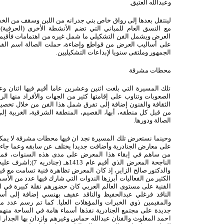
وعبدالله العتيق.
لينتقل بعدها إلى رواق خاص بني جدرانه من اللبن وسقف من الخ
مع النسق العام للمباني التي تضم الأنشطة الأخرى (الحرفية)
العرض ويشمل الفن التشكيلي ما شمل غيره من اهتمامات فأقيم
على أساليب العرض من قواطع وإضاءة، حملت الصالة اسم الف
الجمهور وملتقى سنويا لإبداعات التشكيليين.
محطات مشرقة
تلك المسيرة التي بلغت اثنين وعشرين عاما أقيم فيها اثنان 
الصعوبات وتناوب على إقامتها كثير من الجهات والأفراد منها الر
الثقافة والفنون إضافة إلى تفرق شمل هذا الفن من خلال تخص
من قبل كل منطقه، أبها، القصيم، المنطقة الشرقية، الغربية إ
الصالة ودورها.
وحينما نستعرض تلك المسيرة نجد ان فيها محطات مشرقة لا يمكن 
على معارض الجنادرية وأضافت جديدا يختلف عن سابقه وعما جاء ب
من ساهم في إبقاء هذا المعرض على مدى هذه السنوات، فمن 
الناجحة المعرض الذي أقيم
والدكتور صالح الزاير، إذ كان المعرض تظاهرة فنية تسامت مع قيم
الكثير من الفعاليات أبرزها الندوات التي شارك فيها عدد من الأسم
الفنية على مستوى العالم العربي كان حضورهم نقلة كبيرة في الف
الناقد فرغلي عبدالحفيظ والناقد عفيف بهنسي إضافة إلى أسم
والمقيمين ذوي الخبرات والمؤهلات العليا. كما تم رسم عدد 
جديدة على مجتمع الجنادرية نفذها أسماء هامة في الساحة منهم 
احمد المغلوث والفنان عبدالله حماس وغيرهم وازدان بها الجدار 