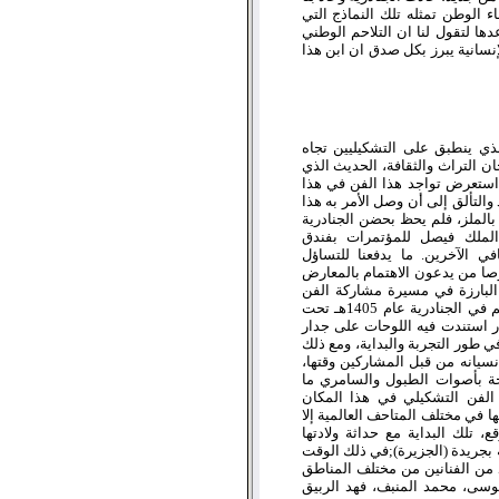
 الوطن تمثله تلك النماذج التي
ها لتقول لنا ان التلاحم الوطني
إنسانية يبرز بكل صدق ان ابن هذا
 الذي ينطبق على التشكيليين تجاه
ن التراث والثقافة، الحديث الذي
 استعرض تواجد هذا الفن في هذا
والتألق إلى أن وصل الأمر به هذا
 بالملز، فلم يحظ بحضن الجنادرية
ة الملك فيصل للمؤتمرات بفندق
افي الآخرين. ما يدفعنا للتساؤل
وصا من يدعون الاهتمام بالمعارض
البارزة في مسيرة مشاركة الفن
التشكيلي بهذا المهرجان الوطني الهام ابتدء من أول معرض أقيم في الجنادرية عام 1405هـ تحت
ر استندت فيه اللوحات على جدار
ي طور التجربة والبداية، ومع ذلك
نسيانه من قبل المشاركين وقتها،
جة بأصوات الطبول والسامري ما
الفن التشكيلي في هذا المكان
ا في مختلف المتاحف العالمية إلا
ع، تلك البداية مع حداثة ولادتها
بجريدة (الجزيرة);في ذلك الوقت
 من الفنانين من مختلف المناطق
لموسى، محمد المنبف، فهد الربيق