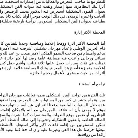
للنظر مع ما صاحب المعرض والفعاليات من إصدارات استحقت ضمه
أثرا لتك التظاهرة، منها إصدار وثقت فيه ندوات الفن التشك
بعنوان الفنون التشكيلية استعرض فيه الدكتور محمد الرصيص والد
الجانب واعتبره الزميلان في ذلك الوقت موجزا أوليا لكتاب كانا 
بطباعته بعنوان (الفن التشكيلي السعودي.. دراسة تاريخية تحليلية).
المحطة الأكثر إثارة
قام الحرس الوطني بإعداد مهرجان تشكيلي أشرفت عليه الأميرة ال
بدعم واهتمام من صاحب السمو الملكي الامير متعب بن عبدالله
نسائي ورجالي وأعدت فيه مسابقة عامة رصد لها اكبر جائزة ع
تمثلت في ثلاث سيارات حصل عليها ثلاثة فنانين وأقيم حفل كبير 
إعلامية متميزة فأصبح هذا المعرض وتلك المسابقة علامة بارزة 
التراث من حيث مستوى الأعمال وحجم الجائزة.
تراجع أم استغناء
تلك الفترة من تواجد الفن التشكيلي ضمن فعاليات مهرجان التراث
من اهتمام وتشريف كبير من المسئولين عن المعرض وبما تحق
عدة خلال السنوات الماضية يدفعنا للتساؤل عن أسباب تواجده هذ
موقع لا يوحي بأن له علاقة بالمهرجان مع أنه بالإمكان إقام
الجنادرية أو ضمن موقع الندوات والمحاضرات كما اشرنا، والسؤا
الصالة الخاصة بالفنون التشكيلة وتحويلها إلى صالة أنشطة أ
تمكن المسئولين من إقامة قاعات اكبر وأكثر استيعابا للأنشطة 
مبعثها حرصنا عل هذا الفن وغيرتنا عليه وان له حقا كما لبقية ال
رافدا من روافدها.