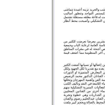
شب والجريد تزينه أعمدة تتماشى
;ليستمر التواجد وتتطور أساليب
ت له قاعة مغلقه مستقلة تشتمل
ن التشكيلي وأصبحت محط أنظار
وعشرين معرضا تعرضت للكثير من
ئاسة العامة لرعاية الباب وجمعية
يص أجنحة له في مقرات المناطق
لى آخر المنظومة مما اضعف قيمة
إغفالها أو نسيانها أضفت الكثير
عده مع تقديرنا لكل الجهود ولكل
المعارض المتميزة او الدورات
 عام 1413هـ (جنادريه 7);اشرف عليه الفنانان الدكتور محمد الرصيص
ة الفن وأهمية المهرجان وتخللها
اء اللامعة في النقد وتأليف الكتب
عاليات المنبرية التشكيلية منهم
اء أخرى من الفنانين المحليين
من الجداريات وهي خطوة وتجربة
الفنان عبدالحليم رضوي والفنان
المحيط بالصالة وبحجم كبير ملفت