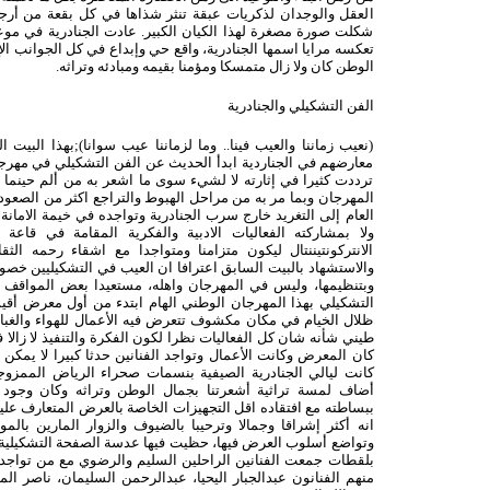
العقل والوجدان لذكريات عبقة تنثر شذاها في كل بقعة من أرجاء
شكلت صورة مصغرة لهذا الكيان الكبير. عادت الجنادرية في موعد
تعكسه مرايا اسمها الجنادرية، واقع حي وإبداع في كل الجوانب ال
الوطن كان ولا زال متمسكا ومؤمنا بقيمه ومبادئه وتراثه.
الفن التشكيلي والجنادرية
(نعيب زماننا والعيب فينا.. وما لزماننا عيب سوانا);بهذا البيت
معارضهم في الجناردية ابدأ الحديث عن الفن التشكيلي في مهرجا
ترددت كثيرا في إثارته لا لشيء سوى ما اشعر به من ألم حينما
المهرجان وبما مر به من مراحل الهبوط والتراجع اكثر من الصعود 
العام إلى التغريد خارج سرب الجنادرية وتواجده في خيمة الامانة
ولا بمشاركته الفعاليات الادبية والفكرية المقامة في قاع
الانتركونتيننتال ليكون متزامنا ومتواجدا مع اشقاء رحمه الثق
والاستشهاد بالبيت السابق اعترافا ان العيب في التشكيليين خص
وبتنظيمها، وليس في المهرجان واهله، مستعيدا بعض المواقف 
ظلال الخيام في مكان مكشوف تتعرض فيه الأعمال للهواء والغبا
طيني شأنه شان كل الفعاليات نظرا لكون الفكرة والتنفيذ لا زالا ف
كان المعرض وكانت الأعمال وتواجد الفنانين حدثا كبيرا لا يمكن 
كانت ليالي الجنادرية الصيفية بنسمات صحراء الرياض الممزو
أضاف لمسة تراثية أشعرتنا بجمال الوطن وتراثه وكان وجود 
ببساطته مع افتقاده اقل التجهيزات الخاصة بالعرض المتعارف عليه
انه أكثر إشراقا وجمالا وترحيبا بالضيوف والزوار المارين بالموق
وتواضع أسلوب العرض فيها، حظيت فيها عدسة الصفحة التشكيلية 
بلقطات جمعت الفنانين الراحلين السليم والرضوي مع من تواجد
منهم الفنانون عبدالجبار اليحيا، عبدالرحمن السليمان، ناصر ا