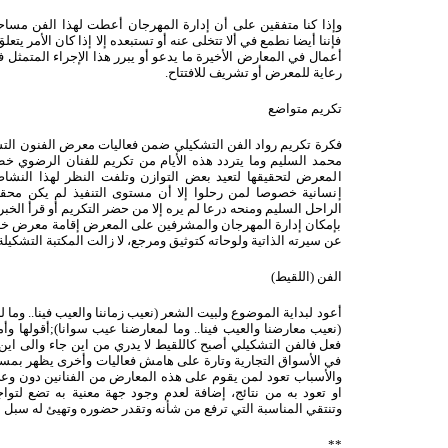
وإذا كنا متفقين على أن إدارة المهرجان أعطت لهذا الفن مساحة
فإننا أيضا نطمع في ألا تتخلى عنه أو تستبعده إلا إذا كان الأمر يتع
أعمال في المعارض الأخيرة ما يدعو أو يبرر هذا الإجراء المتمث
رعاية للمعرض أو تشريف للافتتاح.
تكريم متواضع
فكرة تكريم رواد الفن التشكيلي ضمن فعاليات معرض الفنون التشكي
محمد السليم وما يتردد هذه الأيام من تكريم للفنان الرضوي
المعرض لتحقيقها لتعيد بعض التوازن وتلفت النظر لهذا النشاط
إنسانية خصوصا لمن رحلوا إلا أن مستوى التنفيذ لم يكن محقق
الراحل السليم ومنحه درعا لم يره إلا من حضر التكريم أو قرأ الخب
بإمكان إدارة المهرجان والمشرفين على المعرض إقامة معرض خا
عن سيرته الذاتية ولوحاته كتوثيق ومرجع، لا زالت المكتبة التشكيل
الفن (اللقيط)
أعود لبداية الموضوع ولبيت الشعر (نعيب زماننا والعيب فينا.. وما ل
(نعيب معارضنا والعيب فينا.. وما لمعارضنا عيب سوانا);أقولها و
فعل فالفن التشكيلي أصبح كاللقيط لا يدري من اين جاء والى اين
في الأسواق التجارية وتارة على هامش فعاليات وأخرى يظهر ب
والأسباب تعود لمن يقوم على هذه المعارض من الفنانين دون وعي 
او تعود به من نتائج، إضافة لعدم وجود جهة معنية به تضع لت
وتنتقي المناسبة التي ترفع من شأنه وتقدر حضوره وتهيئ له سبل ا
**