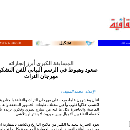
تشكيل
2/2007 G Issue 188
المسابقة الكبرى أبرز إنجازاته
صعود وهبوط في الرسم البياني للفن التشك
مهرجان التراث
*إعداد -محمد المنيف:
اثنان وعشرون عاما، مرت على مهرجان التراث والثقافة بالجنادرية
اكتسب خلالها قلوب وأعين مختلف طبقات الجمهور المثقفة والعامة،
الماضية والحاضرة بكل ما فيه من تمازج بصري وفكري يزيده تأل
كنقطة التقاء بين الاجيال وبين موروث لا يندثر او يتلاشى.
تعود الجنارية لتعيد لنا الكثير من ملامح التاريخ وتكشف بالمقارنة
من زمن البناء والتوحيد الى زمن الحضارة المعاصرة بكل ما تحمله م