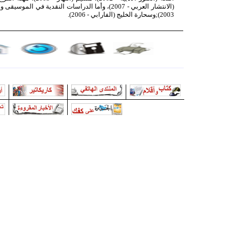
(الانتشار العربي - 2007)، وأما الدراسات النقدية في ا
2003);وسحارة الخليج (الفارابي - 2006).