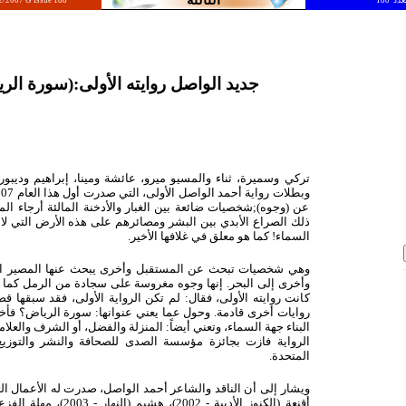
الثالثة
2/2007 G Issue 188
جديد الواصل روايته الأولى:(سورة الر
تركي وسميرة، ثناء والمسيو ميرو، عائشة ومينا، إبراهيم وديبور
عن (وجوه);شخصيات ضائعة بين الغبار والأدخنة المالئة أرجاء المد
ذلك الصراع الأبدي بين البشر ومصائرهم على هذه الأرض التي لا 
السماء! كما هو معلق في غلافها الأخير.
وهي شخصيات تبحث عن المستقبل وأخرى يبحث عنها المصير الفا
وأخرى إلى البحر. إنها وجوه مغروسة على سجادة من الرمل كما يخ
كانت روايته الأولى، فقال: لم تكن الرواية الأولى، فقد سبقها
روايات أخرى قادمة. وحول عما يعني عنوانها: سورة الرياض؟ فأخ
البناء جهة السماء، وتعني أيضاً: المنزلة والفضل، أو الشرف والعلام
المتحدة.
ويشار إلى أن الناقد والشاعر أحمد الواصل، صدرت له الأعمال ا