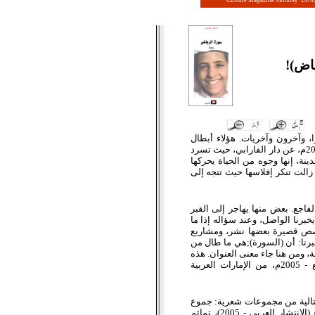
Culture Magazine Monday 26/0
ياض)!
ا، وآخرون وآخريات. هؤلاء أبطال
وبطلات رواية أحمد الواصل الأولى، التي صدرت أول هذا العام 2007م، عن دار الفارابي، حيث تسرد
ينة، إنها وجوه من الحياة يحركها
زالت تنكر إفلاسها حيث تتجه إلى
جع. بعض منها يهاجر إلى القبر
برنا الواصل، وعند سؤاله إذا ما
 قصص قصيرة بعضها نشر، ومشاريع
برنا: أن (السورة);هي ما طال من
ة، ومن هنا جاء معنى العنوان. هذه
الرواية فازت بجائزة مؤسسة الصدى للصحافة والنشر والتوزيع - 2005م، من الإمارات العربية
لتالية من مجموعات شعرية: جموع
أقنعة (الكنوز الأدبية - 2002)، هشيم (النهار - 2003)، مهلة الفزع (الانتشار العربي - 2005)، تمائم