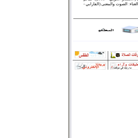
لموسيقى والغناء: الصوت والمعنى (الفارابي -