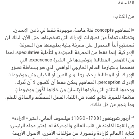
الفلسفة.
من الكتاب:
«المفاهيم concepts فئة خاصة، موجودة فقط في ذهن الإنسان،
وتختلف تماماً عن تصوّرات الإدراك التي تفحّصناها حتى الآن. لذلك لن
نستطيع أبداً الحصول على معرفة جلية بطبيعتها من المعرفة
الإدراكية، إنما فقط من المعرفة المجرّدة والتأملية speculative. لهذا
من اللامعنى المطالبة بتوضيحها في الخبرة experience، التي
نفهمها باعتبارها العالم الخارجي الواقعي الذي هو ببساطة تصوّر
الإدراك، أو المطالبة بإحضارها أمام العين أو الخيال مثل موضوعات
الإدراك perception. المفاهيم يمكن فقط أن تُتَصوّر، لا أن تُدرَك،
ووحدها النتائج التي يكونها الإنسان من خلالها تَكُون موضوعاتٍ
ملائمة للخبرة. نتائج كهذه هي اللغة، الفعل المخطَّط والحاذق للعلم،
وما ينجم عن كل ذلك».
** آرتور شوبنهور (1788-1860);فيلسوف ألماني، اعتبر «الإرادة»
هي القوة الكامنة في قلب العالم والمحركة له. يُعتبر عمله الرئيس؛
كتابه (العالم كإرادة وتصور). من مؤلفاته الأخرى: الأصول الأربعة