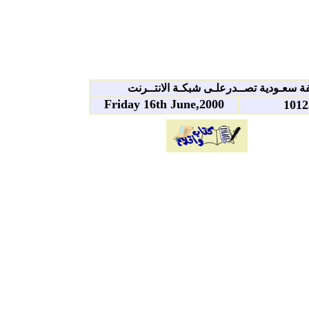
 سعـودية تصــدرعلـى شبكـة الانتــرنت
Friday 16th June,2000