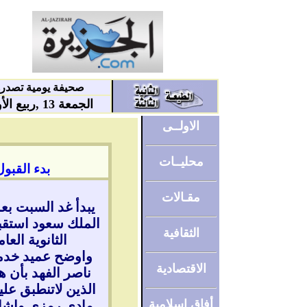
صحيفة يومية تصدره
الجمعة 13 ,ربيع الأول 1421
الاولــى
محليــات
بدء القبو
مقـالات
يبدأ غد السبت بع
الملك سعود استقبا
الثقافية
الثانوية العامة والبا
واوضح عميد خدمة 
الاقتصادية
ناصر الفهد بأن ه
الذين لاتنطبق عل
أفاق اسلامية
مادي رمزي واشار 