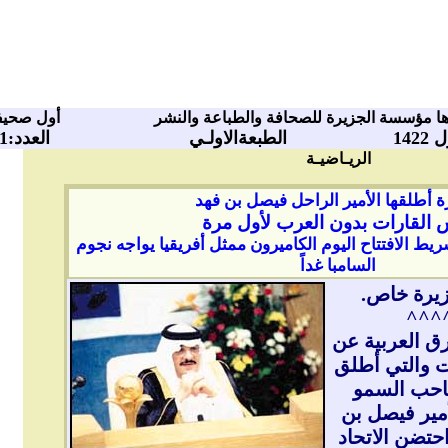
ا مؤسسة الجزيرة للصحافة والطباعة والنشر
أول صحيفة
الطبعةالاولـي
العدد:10471
الريـاضيـة
ة أطلقها الأمير الراحل فيصل بن فهد
 القارات بدون العرب لأول مرة
يط الافتتاح اليوم الكاميرون ممثل أفريقيا يواجه نجوم
السامبا غداً
زيرة خاص.
^^^
رق العربية عن
ت والتي أطلق
صاحب السمو
أمير فيصل بن
حتضن الاتحاد