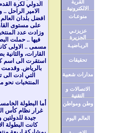
القرية
الدولي لكرة القدم
الالكترونية
الامير الراحل ..
منوعـات
افضل بلدان العالم
على مستوى القا
عزيزتـي
وزادت عدد المنتخ
الجزيرة
فيها .. حملت البط
الريـاضيـة
مسمى .. الاولى كا
القارات، والثانية 
تحقيقات
استقرت الى اسم كأس
بالرياض. وقدمت في
مدارات شعبية
التي ادت الى 
المنتخبات نحو م
الاتصالات و
التقنية
أما البطولة الخامسة
وطن ومواطن
غرار نظام كأس ال
جيدة للدولتين وب
العالم اليوم
بمشاركة اربعة منتخ
الاخيــرة