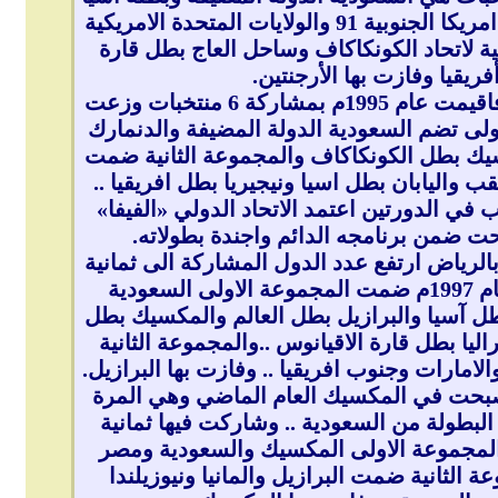
88 والارجنتين بطل امريكا الجنوبية 91 والولايات المتحدة الامريكية
ة لاتحاد الكونكاكاف وساحل العاج بطل قارة
فريقيا وفازت بها الأرجنتين.
أما البطولة الثانية فاقيمت عام 1995م بمشاركة 6 منتخبات وزعت
لى تضم السعودية الدولة المضيفة والدنمارك
يك بطل الكونكاكاف والمجموعة الثانية ضمت
قب واليابان بطل اسيا ونيجيريا بطل افريقيا ..
ب في الدورتين اعتمد الاتحاد الدولي «الفيفا»
ت ضمن برنامجه الدائم واجندة بطولاته.
بالرياض ارتفع عدد الدول المشاركة الى ثمانية
دول وانطلقت عام 1997م ضمت المجموعة الاولى السعودية
طل آسيا والبرازيل بطل العالم والمكسيك بطل
ليا بطل قارة الاقيانوس ..والمجموعة الثانية
لامارات وجنوب افريقيا .. وفازت بها البرازيل.
اصبحت في المكسيك العام الماضي وهي المرة
البطولة من السعودية .. وشاركت فيها ثمانية
مجموعة الاولى المكسيك والسعودية ومصر
عة الثانية ضمت البرازيل والمانيا ونيوزيلندا