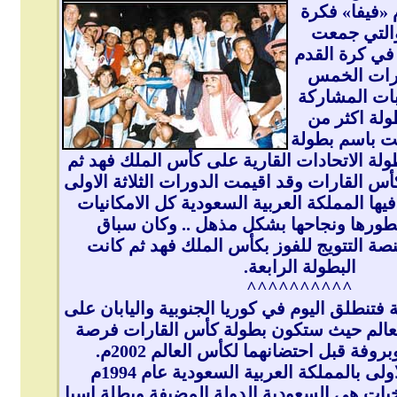
 «فيفا» فكرة
 والتي جمعت
 في كرة القدم
رات الخمس
بات المشاركة
ولة اكثر من
نت باسم بطولة
بطولة الاتحادات القارية على كأس الملك فهد ثم
 القارات وقد اقيمت الدورات الثلاثة الاولى
ها المملكة العربية السعودية كل الامكانيات
تطورها ونجاحها بشكل مذهل .. وكان سباق
نصة التتويج للفوز بكأس الملك فهد ثم كانت
البطولة الرابعة.
^^^^^^^^^^
 فتنطلق اليوم في كوريا الجنوبية واليابان على
عالم حيث ستكون بطولة كأس القارات فرصة
روفة قبل احتضانهما لكأس العالم 2002م.
كانت البطولة الاولى بالمملكة العربية السعودية عام 1994م
بات هي السعودية الدولة المضيفة وبطلة اسيا