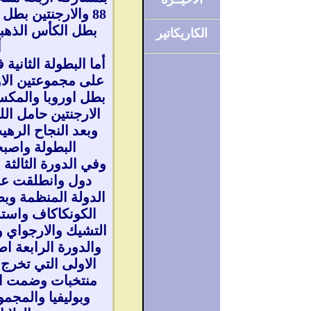
بطل الكأس الذهبي
الكاريكاتير
أ
على مجموعتين الاو
بطل اوروبا والمكس
الارجنتين حامل الل
وبعد النجاح الرهي
البطولة واصبح
وفي الدورة الثالثة 
الدولة المنظمة وب
الكونكاكاف واسترا
التشيك والارجواي وا
والدورة الرابعة 
الاولى التي تخرج 
منتخبات وضمت ال
وبوليفيا والمجمو