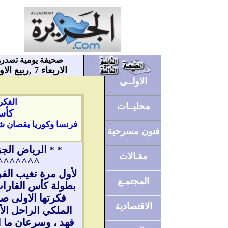
صحيفة يومية تصدره
الاربعاء 7 ,ربيع الاول 1422
الاولــى
الفكر
محليــات
كأس
فرنسا وكوريا يقصان شر
فنون مسرحية
* * الرياض الج
مقـالات
^^^^^^^
لأول مرة تغيب الف
المجتمـع
بطولة كأس القارا
فكرتها الاولى 
الاقتصادية
الملكي الراحل ال
فهد ، وسرعان ما ا