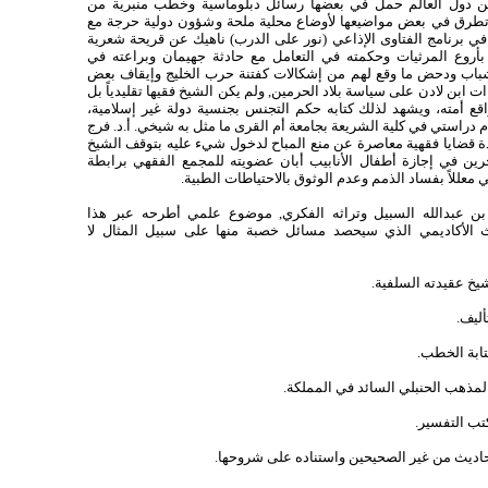
ن دول العالم حمل في بعضها رسائل دبلوماسية وخطب منبرية من
تطرق في بعض مواضيعها لأوضاع محلية ملحة وشؤون دولية حرجة مع
في برنامج الفتاوى الإذاعي (نور على الدرب) ناهيك عن قريحة شعرية
أروع المرثيات وحكمته في التعامل مع حادثة جهيمان وبراعته في
لشباب ودحض ما وقع لهم من إشكالات كفتنة حرب الخليج وإيقاف بعض
ات ابن لادن على سياسة بلاد الحرمين, ولم يكن الشيخ فقيها تقليدياً بل
اقع أمته، ويشهد لذلك كتابه حكم التجنس بجنسية دولة غير إسلامية،
م دراستي في كلية الشريعة بجامعة أم القرى ما مثل به شيخي. أ.د. فرج
 قضايا فقهية معاصرة عن منع المباح لدخول شيء عليه بتوقف الشيخ
رين في إجازة أطفال الأنابيب أبان عضويته للمجمع الفقهي برابطة
ي معللاً بفساد الذمم وعدم الوثوق بالاحتياطات الطبية.
ن عبدالله السبيل وتراثه الفكري, موضوع علمي أطرحه عبر هذا
ث الأكاديمي الذي سيحصد مسائل خصبة منها على سبيل المثال لا
شيخ عقيدته السلفية.
أليف.
تابة الخطب.
المذهب الحنبلي السائد في المملكة.
تب التفسير.
لأحاديث من غير الصحيحين واستناده على شروحها.