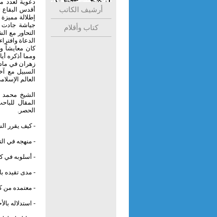
دعوية لعدد م
أرشيف الكاتب
أقدس البقاع 
إطلالة مميزة 
جياشة جادت ب
كتاب وأقلام
التحاور مع ا
الدعاة وافتراء
كان معايشاً و
ومما أذكره أيا
زهران في مادة
السبيل مع آخ
العالم الإسلام
الشيخ محمد ب
المقال للباح
الحصر.
- كيف يقرر ال
- منهجه في الت
- أسلوبه في ك
- مدى تقيده ب
- معتمده من ك
- استدلاله با