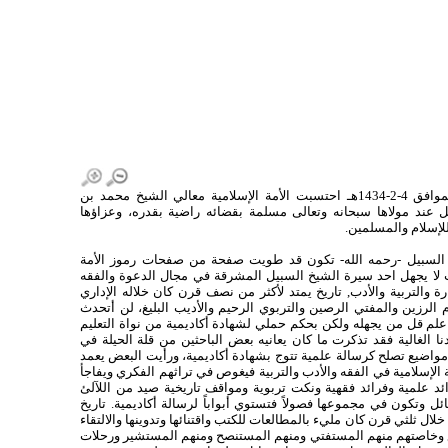
يوم الاثنين الموافق 4-2-1434هـ احتسبت الأمة الإسلامية معالي الشيخ محمد بن
ل عند مولاها سبحانه وتعالى مسلمة بقضائه راضية بقدره، وعزاؤها
لإسلام والمسلمين.
 السبيل -رحمه الله- تكون قد طويت صفحة من صفحات رموز الأمة
 لا يجهل احد سيرة الشيخ السبيل المشرقة في مجال الدعوة والفقه
رة والتربية والأدب, تاريخ يمتد لأكثر من نصف قرن كان خلاله الإداري
م الرزين والمفتي الرصين والتربوي الرحيم والأديب البليغ، لن أتحدث
لم قل من يجهله ولكن بحكم حملي لشهادة أكاديمية من نواة التعليم
دنا الغالية فقد تذكرت ما كان يعانيه بعض الباحثين من قلة الحيلة في
اضيع تصلح كرسالة علمية تتوج بشهادة أكاديمية، ورأيت البعض يعمد
 الإسلامية في الفقه والأدب والتربية فيغوص في تراثهم الفكري ويفاجأ
ئد علمية وفرائد فقهية ونكت تربوية ومواقف تاريخية صيد من اللآلئ
ئل وتكون في مجموعها فصولاً فتستوي أبواباً لرسالة أكاديمية. تاريخ
لال ثلثي قرن كان مليء بالمطالعات للكتب واقتنائها وتدوينها والالتقاء
ع وخاصتهم منهم المستفتي ومنهم المستنصح ومنهم المستشير ورحلات