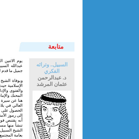
متابعة
السبيل.. وتراثه
عبدالله السبي
الفكري
جميل ما قدم ل
د. عبدالرحمن
وبوفاة الشيخ
عثمان المرشد
الإسلامية حيث
والفتوى والإدا
المحنك والإما
هنا عن سيرة ع
العالي في بلا
الحصول على مو
إلى رموز الأمة
أنه يقتنص فوا
تنشأ منها مسا
الشيخ السبيل خ
بعامة المجتم