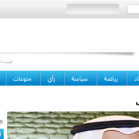
Saturday 12/04/2014 Issue 15171 السبت 12 جمادى الآخرة 1435 العدد
د
رياضة
سياسة
رأي
منوعات
ا