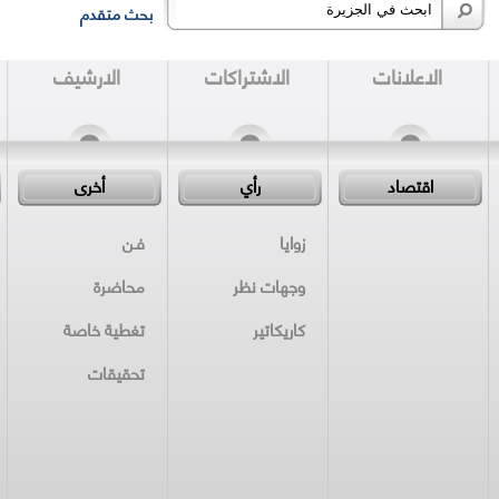
بحث متقدم
الاعلانات
الاشتراكات
الارشيف
اقتصاد
رأي
أخرى
زوايا
فـن
وجهات نظر
محاضرة
كاريكاتير
تغطية خاصة
تحقيقات