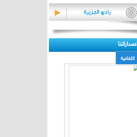
صداراتنا
الثقافية