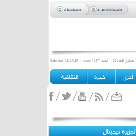
al-jazirah.com
al-jazirahonline.com
أخرى
أخـيـرة
الثقافية
لجزيرة ديجيتال