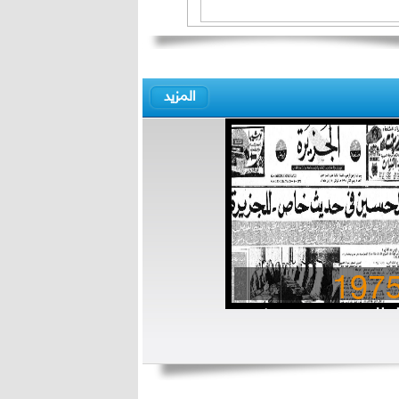
المزيد
197
لملك حسين في حديث
اص للجزيرة