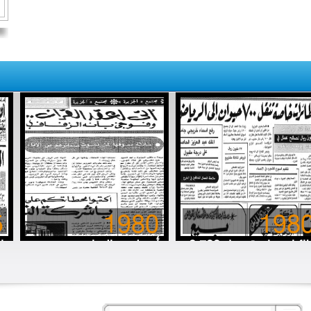
5
1980
198
8 طائرات خاصة تنقل 700
أتى لعقد القِران.. وفوجئ
ا
قرة (حلوب) إلى الرياض
بأنه الزفاف
خ