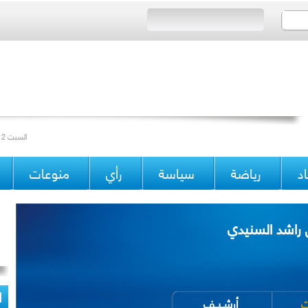
Saturday 12/04/2014 Issue 15171 السبت 12 جمادى الآخرة 1435 العدد
د
رياضة
سياسة
رأي
منوعات
ن راشد السنيدي
ا
ات
أرشــيــف