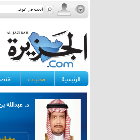
الرئيسية
محليات
اقتصا
د. عبدالله ب
مــقــــال