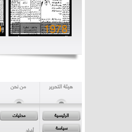
0
1978
المتخنفسون.. مستهتروا
الزمن الجميل
ب
هيئة التحرير
من نحن
الرئيسية
محليات
سياسة
أفراح