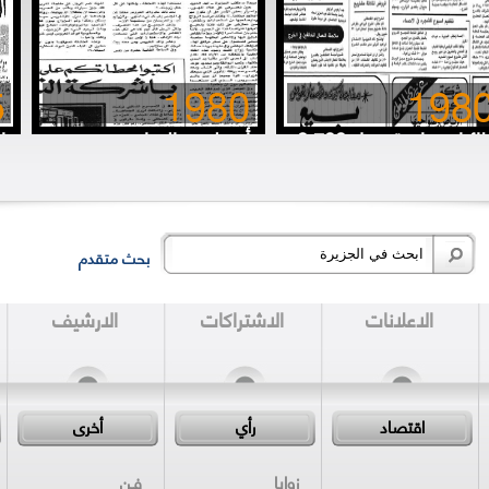
5
1980
198
8 طائرات خاصة تنقل 700
أتى لعقد القِران.. وفوجئ
ا
قرة (حلوب) إلى الرياض
بأنه الزفاف
خ
بحث متقدم
الاعلانات
الاشتراكات
الارشيف
اقتصاد
رأي
أخرى
زوايا
فـن