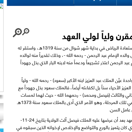
قرن ولياً لولي العهد
عندما قام الملك عبد العزيز - رحمه الله - باستعادة الرياض في بداية شهر شوال من سنة 1319هـ، واستقر له
ده الإمام عبد الرحمن - رحمه الله -، وذلك تقديراً منه لوالده
 الرحمن اعتذر تشجيعاً ودعماً منه لابنه البار الذي بذل جهوداً
تأسيس سنة 1351هـ بسنة واحدة عيَّن الملك عبد العزيز ابنه الأكبر (سعود) - رحمه الله - ولياً
لعزيز الأحياء سناً بل لكفاءته أيضاً، فالملك سعود بذل جهوداً مع
ثاني والثالث (فيصل ومحمد) - رحمهما الله - حيث لهما لمسات
مشهودة في التأسيس لكونهما الأكبر سناً في تلك المرحلة، وهو الأمر الذي أدى بالملك سعود سنة 1373هـ
 عامل السن.
وعندما اعتذر الأمير محمد عن تولي ولاية العهد بعد أن عرضها عليه الملك فيصل آلت الولاية بتاريخ 24-11-
ه - الذي كان يتميز بالورع والتواضع والإخلاص لإخوانه الذين سبقوه في