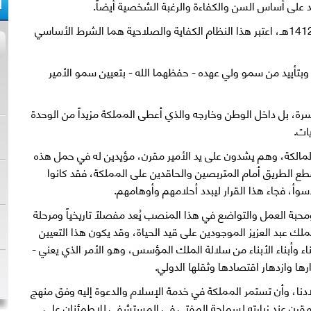
ا
د على أساس السن والكفاءة والرغبة الشخصية أيضاً.
وبعد أن صدر النظام الأساسي للحكم سنة 1412هـ، اعتبر هذا النظام الكفاية والصلاحية هما الشرط الأساسي
 وبتأييد من سمو ولي عهده - حفظهما الله - بتعيين سمو الأمير
ة، بل داخل الوطن وخارجه والذي أعطى المملكة مزيداً من الوحدة
ات.
سرة المالكة، وهم يشدون على يد الأمير مقرن، مؤيدين له في حمل هذه
ء قطع الطريق أمام المتربصين والحاقدين على المملكة، فقد كانوا
سوأ، فجاء هذا القرار ليبدد أحلامهم وأوهامهم.
ومحبة العمل والتواضع في هذا المنصب يُعد مفصلاً تاريخياً ومرحلة
لك عبد العزيز الموجودين على قيد الحياة، وقد يكون هذا التعيين
ناء وأبناء الأبناء من سلالة الملك المؤسس، وهو الأمر الذي يعني -
ارها وازدهار اقتصادها وثقلها الدولي.
دنا، وأن تستمر المملكة في خدمة الإسلام والدعوة إليه وفق منهج
 مقرن عند زيارته لسماحة المفتي في المستشفى للاطمئنان على