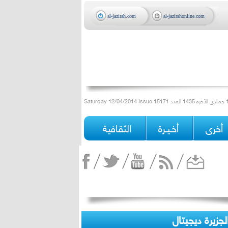
al-jazirah.com
al-jazirahonline.com
أخرى
أخـيـرة
الثقافية
لجزيرة ديجيتال