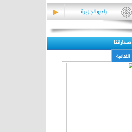
صداراتنا
الثقافية