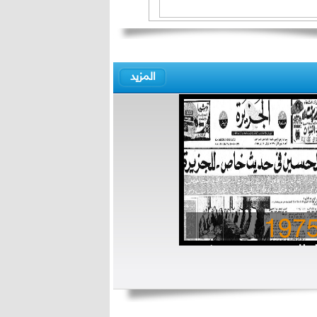
المزيد
197
لملك حسين في حديث
اص للجزيرة