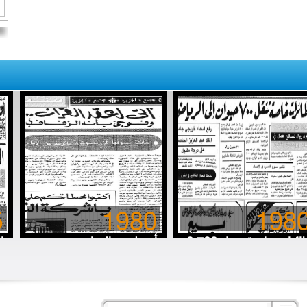
5
1980
198
8 طائرات خاصة تنقل 700
أتى لعقد القِران.. وفوجئ
ا
قرة (حلوب) إلى الرياض
بأنه الزفاف
خ