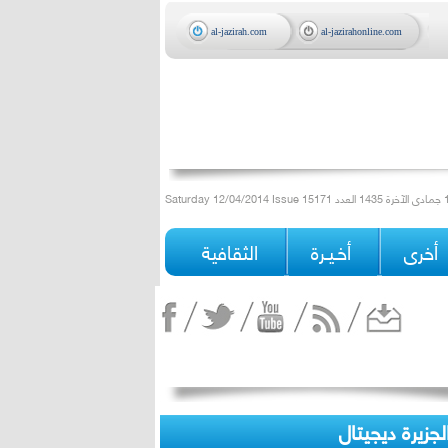
al-jazirah.com
al-jazirahonline.com
أخرى
أخـيـرة
الثقافية
لجزيرة ديجيتال