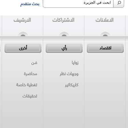
بحث متقدم
الاعلانات
الاشتراكات
الارشيف
اقتصاد
رأي
أخرى
زوايا
فـن
وجهات نظر
محاضرة
كاريكاتير
تغطية خاصة
تحقيقات