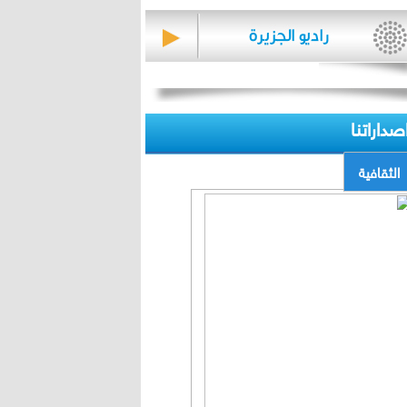
صداراتنا
الثقافية