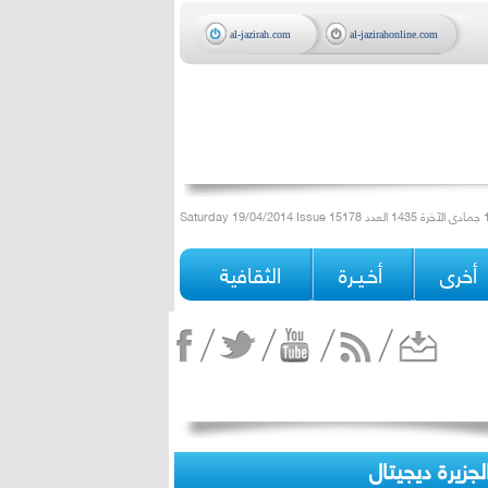
al-jazirah.com
al-jazirahonline.com
أخرى
أخـيـرة
الثقافية
لجزيرة ديجيتال