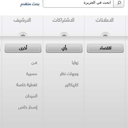
بحث متقدم
الاعلانات
الاشتراكات
الارشيف
اقتصاد
رأي
أخرى
زوايا
فـن
وجهات نظر
مسيرة
كاريكاتير
تغطية خاصة
الميدان
إصدار خاص