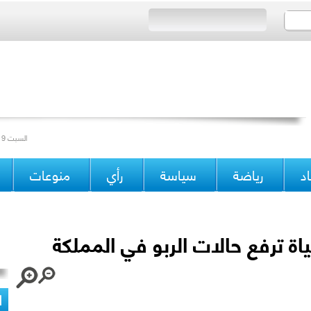
Saturday 19/04/2014 Issue 15178 السبت 19 جمادى الآخرة 1435 العدد
د
رياضة
سياسة
رأي
منوعات
ياة ترفع حالات الربو في المملكة
ا