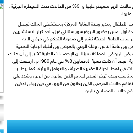
أوضحت دراسة طبية حديثة أن حوالي 5% من حالات الربو مسيطر عليها و31% من الحالات تحت السيطرة الجزئية،
 الأطفال ومدير وحدة العناية المركزة بمستشفى الملك فيصل
ة أول أمس بحضور البروفيسور ستانلي فيل، أحد كبار الاستشاريين
راسات الطبية الحديثة تشير إلى صعوبة التحكم في مرض الربو
ض بين عامة الناس، وقلة الوعي بالمرض بين أطباء الرعاية الصحية
مرض الربو في المملكة، مبيّناً أن الإحصاءات الطبية تشير إلى أن هناك
تزايداً ملحوظ في أعداد المصابين في السعودية، فبعد أن كانت نسبة المصابين 8% في عام 1986م، ارتفعت إلى
إلى التغييرات في نمط الحياة الحضرية الحديثة، والعوامل البيئية، كما ربط بين
المناسب وعدم توفر العلاج لجميع الذين يعانون من الربو، وشدد على
فاقم حالات المرضى الذين يعانون من الربو، في حين يبقى تدخين
قم حالات المصابين بالربو.