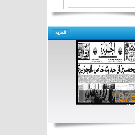
المزيد
197
لملك حسين في حديث
اص للجزيرة