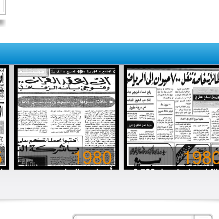
5
1980
198
8 طائرات خاصة تنقل 700
أتى لعقد القِران.. وفوجئ
ا
قرة (حلوب) إلى الرياض
بأنه الزفاف
خ