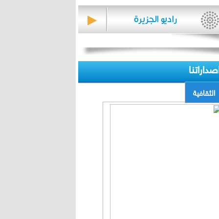
صداراتنا
الثقافية