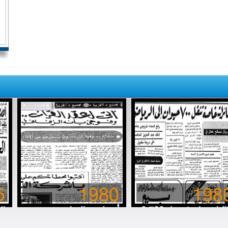
5
1980
198
8 طائرات خاصة تنقل 700
أتى لعقد القِران.. وفوجئ
ال
رة (حلوب) إلى الرياض
بأنه الزفاف
خا