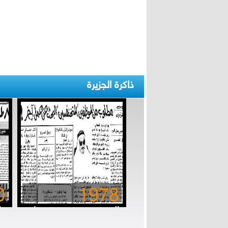
ذاكرة الجزيرة
0
1978
المتخنفسون.. مستهتروا
الزمن الجميل
بق