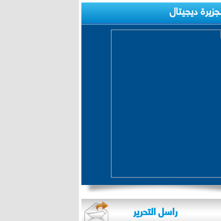
لجزيرة ديجيتال
راسل التحرير