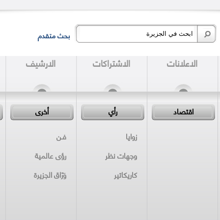
بحث متقدم
الاعلانات
الاشتراكات
الارشيف
اقتصاد
رأي
أخرى
زوايا
فـن
وجهات نظر
رؤى عالمية
كاريكاتير
وَرّاق الجزيرة