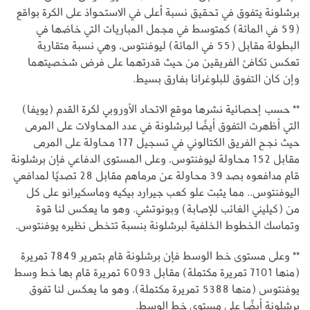
برشلونة يتفوق في تحقيق نسبة أعلى في الاستحواذ على الكرة بواقع
(59 في المائة) كمتوسط في مجمل المباريات التي خاضها في
البطولة مقابل (55 في المائة) ليوفنتوس، وهي نسبة متقاربة
تعكس تكافئ الفريقين من حيث قدرتهما على فرض شخصيتهما
وإن كان التفوق للبلوغرانا بفارق بسيط.
** حسب إحصائية نشرها موقع الاتحاد الأوروبي لكرة القدم (يويفا)
التي أظهرت التفوق أيضًا لبرشلونة في عدد المحاولات على المرمى
حيث نجح الفريق الكتالوني في تسجيل 177 محاولة على المرمى
مقابل 152 محاولة ليوفنتوس، وعلى المستوى الدفاعي فإن برشلونة
قام مدافعوه بصد 39 محاولة عن مرماهم مقابل 28 تصديًا لمدافعي
اليوفنتوس.. مما يثبت علو كعب جيرارد بيكيه وماسكيرانو على كل
من (كيليني الغائب للإصابة) وبونوتشي. وهو ما يعكس لنا قوة
وتماسك الخطوط الخلفية لبرشلونة بنسبة تتخطى نظيره يوفنتوس.
** وعلى مستوى خط الوسط فإن برشلونة قام بتمرير 7849 تمريرة
(منها 7101 تمريرة مكتملة) مقابل 6093 تمريرة قام بها خط وسط
يوفنتوس (منها 5388 تمريرة مكتملة)، وهو ما يعكس لنا تفوق
برشلونة أيضًا على مستوى خط الوسط.