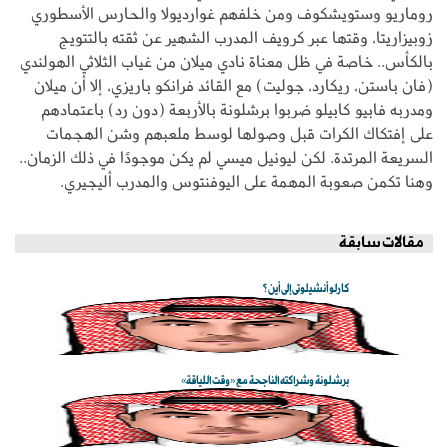
روماريو وستويشكوف ومن خلفهم غوارديولا والحارس الأسطوري
زوبيزاريتا، وقتها عبر كرويف المدرب الشهير عن ثقته بالتتويج
بالكأس.. خاصة في ظل معناة نادي ميلان من غياب الثلاثي الهولندي
(فان باستن، ريكارد، جوليت) مع القائد فرانكو باريزي، إلا أن ميلان
ومدربه فابيو كابيلو ضربوا برشلونة بالأربعة (دون رد) باعتمادهم
على إفتكاك الكرات قبل وصولها لوسط ملعبهم وشن الهجمات
السريعة المرتدة. لكن ليونيل ميسي لم يكن موجودًا في ذلك الزمان..
وهنا تكمن صعوبة المهمة على اليوفنتوس والمدرب أليجيري.
مقالات سابقة
كارلو أنشيلوتي إلى أين؟
برشلونة وشراكته الناجحة مع «وقت اللياقة»