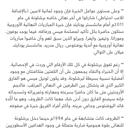
** وعلى مستوى عوامل الخبرة فإن وجود ثمانية لاعبين (بالإضافة
للاعب احتياطي) شاركوا في آخر نهائي خاضه برشلونة في عام
2011م أمام مانشستر يونايتد فإن خبرة المباريات النهائية الأوروبية
ستكون حاضرة بكل تأكيد لمصلحة ميسي ورفاقه، فيما يوجد بوفون،
وموراتا، وتيفيز، وايفرا، وبيرلو الذين سبق لهم وأن خاضوا مباريات
نهائية أوروبية مع أندية يوفنتوس، ريال مدريد، مانشستر يونايتد،
ميلان على التوالي.
** رغم تفوق برشلونة في كل تلك الأرقام التي وردت في الإحصائية..
إلا أن الخبراء والنقاد يجمعون على أن الكفتين متكافئتان مع وجود
أفضلية نسبية بسيطة لبرشلونة، وقد يكون لونيل ميسي هو الفارق
الكبير الذي قد يتشكل بين الطرفين في النهائي المرتقب. فالنجم
الأرجنتيني متى ما كان حاضرًا بسرعته ومهارته وتمريراته وتسديداته
فإنه سيصنع الفارق دون أدنى شك مهما كانت الظروف، وهو ما أكَّده
قائد اليوفنتوس وحامي عرينه، وأكثر أفراد الفريق خبرة في صفوفه.
** الظروف كانت متشابهة في عام 1994م حينما دخل برشلونة
للنهائي بقوة هجومية ضاربة متمثلة في وجود الهدافين الأسطوريين