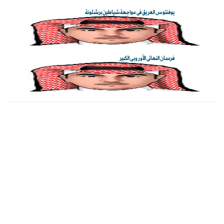
يوفنتوس العريق في مواجهة شياطين برشلونة
فرسان النهائي الأوروبي الكبير