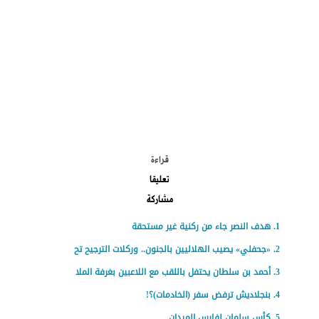
الموضوعات الأكثر
قراءة
تعليقا
مشاركة
هدف النصر جاء من ركنية غير مستحقة
«جحفلي» يصيب الهلاليين بالجنون.. وركلات الترجيح تح
أحمد بن سلطان يحتفل باللقب مع اللاعبين بغرفة الملا
بنجلاديش ترفض سفر (الخادمات)؟!
كأس سلمان لفارس الميدان