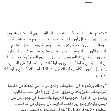
** يتطلع عشاق الكرة الأوروبية حول العالم.. اليوم السبت لمشاهدة
نهائي دوري أبطال أوروبا لكرة القدم الذي سيجمع بين برشلونة
ويوفنتوس في مواجهة مثيرة للغاية لمعرفة هوية البطل المتوج
باللقب الأوروبي الصعب والأغلى على مستوى منافسات أندية القارة
العجوز، ويصارع كلا الفريقين من أجل تحقيق الثلاثية بعد نجاحهما
في الفوز بلقبي بطولة الدوري وبطولة الكأس المحلية على التوالي،
وسيمثل الفوز بالكأس ذات الاذنين إكمالاً لحلم الثلاثية الذي يراود كلا
الطرفين.
** يمتلك برشلونة كل المقومات والمؤشرات التي تجعله في مقدمة
الترشيحات للفوز بنهائي دوري أبطال أوروبا على حساب نظيره
يوفنتوس. فالقوة الهجومية المرعبة والمتمثلة في وجود كل من
ميسي ونيمار وسواريز دفعت البارسا لأن يسجل في منافسات
البطولة 28 هدفًا مقابل 16 هدفًا لمصلحة يوفنتوس. كما أن