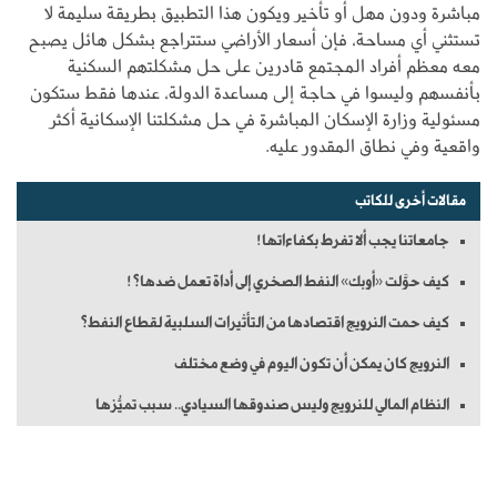
مباشرة ودون مهل أو تأخير ويكون هذا التطبيق بطريقة سليمة لا
تستثني أي مساحة، فإن أسعار الأراضي ستتراجع بشكل هائل يصبح
معه معظم أفراد المجتمع قادرين على حل مشكلتهم السكنية
بأنفسهم وليسوا في حاجة إلى مساعدة الدولة، عندها فقط ستكون
مسئولية وزارة الإسكان المباشرة في حل مشكلتنا الإسكانية أكثر
واقعية وفي نطاق المقدور عليه.
مقالات أخرى للكاتب
جامعاتنا يجب ألا تفرط بكفاءاتها!
كيف حوَّلت «أوبك» النفط الصخري إلى أداة تعمل ضدها؟!
كيف حمت النرويج اقتصادها من التأثيرات السلبية لقطاع النفط؟
النرويج كان يمكن أن تكون اليوم في وضع مختلف
النظام المالي للنرويج وليس صندوقها السيادي.. سبب تميُّزها