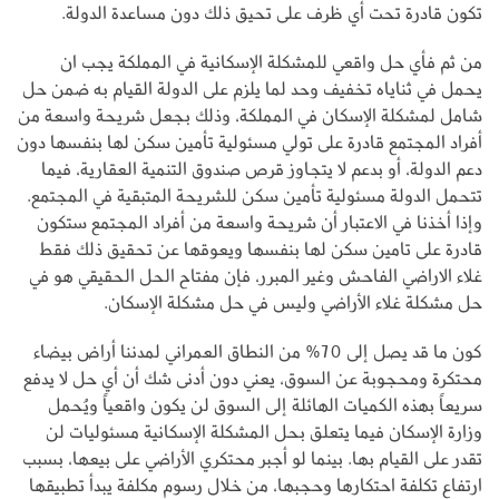
تكون قادرة تحت أي ظرف على تحيق ذلك دون مساعدة الدولة.
من ثم فأي حل واقعي للمشكلة الإسكانية في المملكة يجب ان
يحمل في ثناياه تخفيف وحد لما يلزم على الدولة القيام به ضمن حل
شامل لمشكلة الإسكان في المملكة، وذلك بجعل شريحة واسعة من
أفراد المجتمع قادرة على تولي مسئولية تأمين سكن لها بنفسها دون
دعم الدولة، أو بدعم لا يتجاوز قرص صندوق التنمية العقارية، فيما
تتحمل الدولة مسئولية تأمين سكن للشريحة المتبقية في المجتمع.
وإذا أخذنا في الاعتبار أن شريحة واسعة من أفراد المجتمع ستكون
قادرة على تامين سكن لها بنفسها ويعوقها عن تحقيق ذلك فقط
غلاء الاراضي الفاحش وغير المبرر، فإن مفتاح الحل الحقيقي هو في
حل مشكلة غلاء الأراضي وليس في حل مشكلة الإسكان.
كون ما قد يصل إلى 70% من النطاق العمراني لمدننا أراض بيضاء
محتكرة ومحجوبة عن السوق، يعني دون أدنى شك أن أي حل لا يدفع
سريعاً بهذه الكميات الهائلة إلى السوق لن يكون واقعياً ويُحمل
وزارة الإسكان فيما يتعلق بحل المشكلة الإسكانية مسئوليات لن
تقدر على القيام بها. بينما لو أجبر محتكري الأراضي على بيعها، بسبب
ارتفاع تكلفة احتكارها وحجبها، من خلال رسوم مكلفة يبدأ تطبيقها