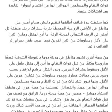
قوات النظام والمسلحين الموالين لها من اقتحام أسوار» القاعدة
بعد اشتباكات عنيفة.
كما سقطت عدة قذائف أطلقها تنظيم داعش صباح أمس على
مناطق في الأراضي الزراعية المحيطة بقرية سخرات بريف منطقة تل
أبيض في الريف الشمالي لمدينة الرقة، ما أدى لمقتل رجلين اثنين
على الأقل ومعلومات عن اثنين آخرين فيما أصيب طفل بجراح إثر
القذائف ذاتها.
من جهة أخرى تشهد مناطق في مدينة دوما بالغوطة الشرقية قصفًا
صاروحيًا مكثفًا من قبل قوات النظام، ما أدى إلى مقتل طفل على
الأقل وسقوط عشرات الجرحى، وعدد القتلى مرشح للارتفاع بسبب
وجود جرحى بحالات خطرة، ووجود معلومات عن قتيلين آخرين على
الأقل، بينما تدور اشتباكات بين قوات النظام مدعمة بمسلحين
موالين لها من جهة، والفصائل المسلحة من جهة أخرى، في منطقة
اتستراد دمشق - حمص من جهة مدينة دوما، تترافق مع قصف من
قبل قوات النظام على مناطق الاشتباك، في حين سقطت عدة قذائف
أطلقتها الفصائل المقاتلة على أماكن في ضاحية الأسد، كذلك وردت
معلومات عن مقتل رجل دين وصهره تحت التعذيب في معتقلات