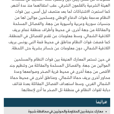
الهيئة الشرعية بالقلمون الشرقي، عقب اعتقالهما منذ عدة أشهر.
كما استمرت الاشتباكات لما بعد منتصف ليل أمس، بين قوات
النظام مدعمة بقوات الدفاع الوطني ومسلحين موالين لها من
جنسيات سورية وعربية وآسيوية من جهة، والفصائل المسلحة
والمقاتلة من جهة أخرى، في محيط وأطراف منطقة غمام بريف
اللاذقية الشمالي، وسط معلومات عن تقدم للفصائل في المنطقة،
كما قصفت قوات النظام مناطق في محيط قمة النبي يونس بريف
اللاذقية الشمالي، دون معلومات عن خسائر بشرية حتى اللحظة.
في حين تستمر المعارك العنيفة بين قوات النظام والمسلحين
الموالين من جهة، والفصائل المسلحة والمقاتلة من وتنظيم جند
الأقصى من جهة أخرى في محيط قرية الصخر وصوامعها وعدة
محاور أخرى بريف حماة الشمالي، ومناطق أخرى في محيط حماة
الشمالي الغربي، وسط استهداف الفصائل المقاتلة بعدة قذائف
دبابة لقوات النظام في منطقة تل الصخر ما أدى لإعطابها.
اقرأ أيضاً
معارك عنيفة بين المقاومة والحوثيين في محافظة شبوة