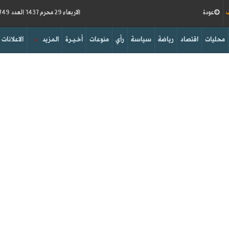
ف
عودة
الاربعاء 29 محرم 1437 العدد 15749
محليات
اقتصاد
رياضة
سياسة
رأي
منوعات
أخـيـرة
المزيد
الاعلانات