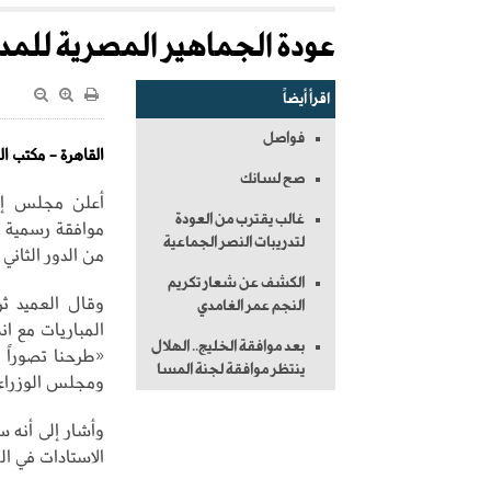
عودة الجماهير المصرية للمدرج
اقرأ أيضاً
فواصل
القاهرة - مكتب ا
صح لسانك
أعلن مجلس إدا
غالب يقترب من العودة
موافقة رسمية م
لتدريبات النصر الجماعية
من الدور الثاني
الكشف عن شعار تكريم
وقال العميد ثر
النجم عمر الغامدي
المباريات مع ان
بعد موافقة الخليج.. الهلال
«طرحنا تصوراً
ينتظر موافقة لجنة المسا
ومجلس الوزراء 
وأشار إلى أنه 
الاستادات في ال