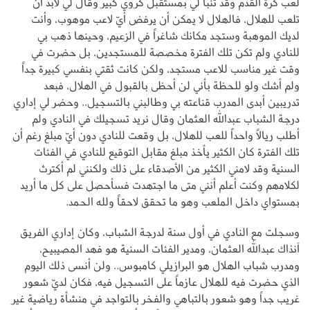
لعب كرة القدم وقد تنبأ لي بمستقبل كروي كبير وقال لي لابد أن
تلعب للهلال، فالهلال لا يمكن أن يرفض أيّ لاعب موهوب، وأنت
لديك الموهبة وستجد مكانك شاغراً في الزعيم، وحينها ذهب بي
للنادي ولم تكن تلك الفترة مخصصة للمستجدين، بل حضرت في
وقت غير مناسب للاعب مستجد، ولكن كانت ثقتي بنفسي كبيرة جداً
ولم أشك ولو للحظة بأني لن أحظى بالقبول في الهلال، فبعد
تدريبين أبدى المدرب قناعته بي وطالبني بالتسجيل.. وحضر لي إداري
درجة الشباب عبدالله العثمان وقال نريد تسجيلك في النادي ولم
أطلب ريالاً واحداً للعب للهلال، بل وقعت للنادي دون أيّ مبلغ رغم أن
تلك الفترة كان الكثير يأخذ مبلغ مقابل التوقيع للنادي في الفئات
السنية وقد لامني الكثير من الأصدقاء على ذلك ولكنني لم أكترث
لكلامهم وكنت أعلم أنني متى ما اجتهدت فسأحصل على كل ما أريد
بمستواي داخل الملعب وهو ما تحقق لاحقاً ولله الحمد.
وسجلت مع النادي في أول سنة لدرجة الشباب، وكان إداري الفريق
آنذاك عبدالله العثمان، ومدير الفئات السنية هو فهد المصيبيح،
ومدرب شباب الهلال هو البرازيلي كامبوس.. ولن أنسى ذلك اليوم
الذي حضرت فيه للهلال عازماً على التسجيل فيه، فكان لديّ شعور
غريب جداً وهو شعور بالتباهي والفخر بالتواجد في منشأة رياضية غير