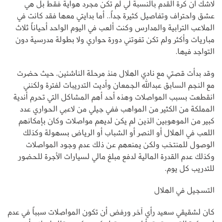
لاشك أن كرة القدم بالنسبة لي لم تكن مجرد هواية فقط بل هي
عشق واحتراف وتفاصيل كثيرة جداً.. أما بدايتي معها فقد كانت في
الملاعب الترابية والمدارس وكنت ألعب في اليوم الواحد أحياناً ثلاث
مباريات وأكثر ولم تكن تفوتني دورة حواري ولا بطولة مدرسية دون
التواجد فيها.
وقد بدأت قصتي مع نادي الهلال منذ مرحلة الناشئين، حيث حضرت
مع النجم السابق عبدالله الجمعان وأديت التدريبات لفترة ولكنني
انقطعت بسبب المواصلات وهذه أحد أهم المشاكل التي تحرم أندية
المملكة من الكثير من المواهب ففي جيلي من لاعبي الحواري عدد
كبير من الموهوبين الذين لم يكن لديهم مواصلات وكان بإمكانهم
اللعب في الهلال أو النصر أو الشباب أو الرياض بسهولة وكذلك
الوصول للمنتخب ولكن يمنعهم عن ذلك عدم وجود المواصلات
وكذلك عدم القدرة المالية لدفع مبلغ مالي لسيارات الأجرة للحضور
للتدريب كل يوم.
التسجيل في الهلال
كان لشقيقي سعيد رأي آخر ورفض أن تكون المواصلات سبباً في عدم