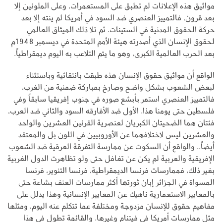
مواثيق هذه الإعلانات لم تطبق على المستعمرات، وعلى الملونين إلا
بعد قرون، فالتمييز العنصري ضد السود في أمريكا لم ينته إلا بعد
حركة الحقوق المدنية في الستينات. ثم تلا ذلك الميثاق العالمي
لحقوق الإنسان الذي أصدرته هيئة الأمم المتحدة في ديسمبر 1948م
بعد الحرب العالمية الكبرى، وهو ما يتم التلاعب به اليوم ديمقراطياً.
الواقع أن مواثيق حقوق الإنسان هذه طبقت بانتقائية وباستثناء
لبعض الشعوب بشكل واضح وصارخ بمباركة ضمنية من الغرب،
فالتمييز العنصري استمر بأبشع صوره في جنوب إفريقيا سابقاً وفي
فلسطين حتى يومنا هذا. الأول ضد الأفارقه السود والثاني ضد العرب،
فئتان هما الضحيتان الكبريان لعنصرية القرنين العشرين والواحد
والعشرين ليس لاختلافهما عن الأوروبيين في اللون بل والمعتقد
أيضاً.. والواقع أن السكوت عن ممارسة التفرقة العرقية ضد الشعوب
الإفريقية والعربية لم يكن عن تغافل حتى ولو تظاهرت الدول الغربية
بغير ذلك، فممارسات فرنسا الديمقراطية، فرنسا التنوير، فرنسا
المسواة في الجزائر إبان ثورتها أكثر ممارسات العنف بشاعة حتى
بالمعايير الاستعمارية ناهيك عن المعايير الإنسانية وهذا يدلل على
مفاهيم حقوق للإنسان مزدوجة ومختلفة عما تتكلم عنه اليوم، ومثلها
مثل ممارسات أمريكا في فيتنام وغيرها. والقائمة تطول في هذا