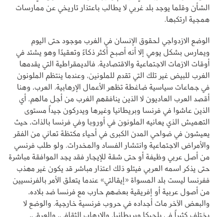
الشأن وقلما يوجد بلد غربي لا يطالب باعتذار تاريخي عن ممارسات
همجية ارتكبها.
الوضع الازدواجي لحقوق الإنسان في الغرب موجود حتى اليوم
ويمارس بشكل يومي إلا أنه أصبح أكثر ذكاءً وتعقيدًا وهو يشتد في
أوقات الازمات الاجتماعية والاقتصادية. فالديمقراطية التي يقدمها
الغرب للبيض غير تلك التي تقدم للملونين، وعندما ينتظم الملونون
في جماعات سياسية ضاغطة تظهر الأعمال الإرهابية. العرب، وهنا
أقصد العرب العاديون لا الذين ينافقهم الغرب من أجل مالهم، أي
الذين عاشوا في فرنسا وبريطانيا وغيرها ويدركون جيداً مستوى
التهميش الذي يعانيه الملونون في أوروبا وفي فرنسا بالذات، حيث
يعيشون في ضواحي المدن الكبرى في أحياء مكتظة تعاني من الفقر
والأمراض الاجتماعية وانتشار الفساد والمخدرات. ولو طلب فرنسي
من أصل عربي وظيفة أو حتى شقة للإيجار فقد يجد الموافقة مباشرة
حتى يذكر اسمه العربي فيتلو ذلك اعتذار مباشر قد يكون غير مهذب
ففرنسا ليست بلد المسواة «إيقالتي» عندما يتعلق الأمر بالفرنسيين
من أصول عربية أو إفريقية بعضهم حارب مع فرنسا ضد بلاده،
والبعض الآخر مات أجداده في حروب فرنسية خارجية. والوضع لا
يختلف كثيراً في بلجيكا وبريطانيا. والإرهاب الثقافي، والعرقي،