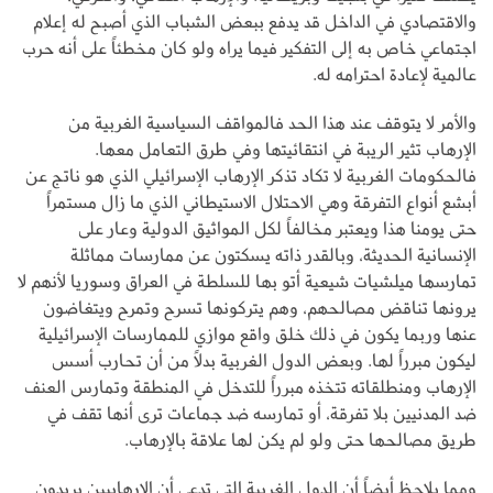
والاقتصادي في الداخل قد يدفع ببعض الشباب الذي أصبح له إعلام
اجتماعي خاص به إلى التفكير فيما يراه ولو كان مخطئاً على أنه حرب
عالمية لإعادة احترامه له.
والأمر لا يتوقف عند هذا الحد فالمواقف السياسية الغربية من
الإرهاب تثير الريبة في انتقائيتها وفي طرق التعامل معها.
فالحكومات الغربية لا تكاد تذكر الإرهاب الإسرائيلي الذي هو ناتج عن
أبشع أنواع التفرقة وهي الاحتلال الاستيطاني الذي ما زال مستمراً
حتى يومنا هذا ويعتبر مخالفاً لكل المواثيق الدولية وعار على
الإنسانية الحديثة، وبالقدر ذاته يسكتون عن ممارسات مماثلة
تمارسها ميلشيات شيعية أتو بها للسلطة في العراق وسوريا لأنهم لا
يرونها تناقض مصالحهم، وهم يتركونها تسرح وتمرح ويتغاضون
عنها وربما يكون في ذلك خلق واقع موازي للممارسات الإسرائيلية
ليكون مبرراً لها. وبعض الدول الغربية بدلاً من أن تحارب أسس
الإرهاب ومنطلقاته تتخذه مبرراً للتدخل في المنطقة وتمارس العنف
ضد المدنيين بلا تفرقة، أو تمارسه ضد جماعات ترى أنها تقف في
طريق مصالحها حتى ولو لم يكن لها علاقة بالإرهاب.
ومما يلاحظ أيضاً أن الدول الغربية التي تدعي أن الإرهابيين يريدون