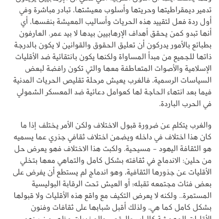
تدمير ديمقراطيتها وحريتها وأسلوب معيشتها، تبادر مباشرة وفي
أول ردة فعل لتقييد هذه الحريات وأساليب المعيشة بنفسها، أي
أنها تبدو كمن يحقق أهداف الإرهابيين بيدها لا بيد عمر. العارفون
بطبائع بالأمور يدركون أن تعليق الحقوق والقوانين لا يكون بالدرجة
ذاتها للجميع من مبدأ المساواة ولكنها يكون بانتقائية ضد الأقليات
الإسلامية والأصوات المتعاطفة معها والتي تكون رافضة لبعض
السياسات الرسمية، فالغرب يعيش مرحلة تقليص الحريات المدنية
فيما بعد انتهاء الحاجة لها كعوامل دعائية ضد المعسكر الشمولي
في الحرب الباردة.
والغرب يتكلم عن ضرورة قبول الاختلاف ولكن الأمر يختلف إذا ما
كان هذا اختلاف في داخله ويضمن اختلاف ثقافي جذري عما يسميه
هو الثقافة اليهود - مسيحية. ولكبت هذا الاختلاف فهو يعرض حل
من حلين: الاندماج في ثقافته بشكل كامل والتماهي معها بتخلي
الأقليات عن جذورها الثقافية، وهو اندماج لم يستطع أن يفرض على
بعض فئات مجتمعه تقبله؛ أو العيش تحت الرقابة البوليسية
المستمرة.. ولكنه لا يعرض التكيف مع واقع هذه الأقليات ولا قبولها
بشكل كامل كما هي، ولذلك أقبل شبابها على ثقافات وفنون
الأقليات المهمشة كالراب والرقص والمخدرات وظهر من بينهم