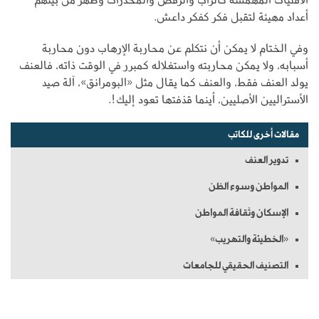
أعداد مهيئة لتقبل فكر كفكر داعش.
وفي الختام لا يمكن أن نتكلم عن محاربة الإرهاب دون محاربة
أسبابه، ولا يمكن محاربته واستغلاله كمبرر في الوقت ذاته، فالعنف
يولد العنف فقط، والعنف كما يقال مثل «البومرانق»، آلة صيد
الأستراليين الأصليين، أينما قذفتها تعود إليك!.
مقالات أخرى للكاتب
تدوير العنف
المواطن وسوء الظن
الإسكان وثقافة المواطن
«الخطيئة والتهريب»
التصنيف الحقيقي للجامعات