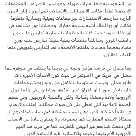
من الشعوب بعضها لفترات طويلة، وهو ليس قاصر على المجتمعات
الإسلامية فقط، فكانت الانفجارات والاغتيالات تعم أوروبا إبان الحرب
الباردة تمارسها الاستخبارات عبر جماعات يمينية ويسارية متطرفة
فكانت أوروبا آنذاك أشبه بساحة معارك. وحصلت أمور مشابهة في
أمريكا الجنوبية حيث كانت المنظمات اليسارية تمارس ما يسمى
بالعنف الثوري وتقابلها منظمات يمنية عنيفة تمارس عنف ثوري
مضاد بعضها جماعات خلقتها الأنظمة ذاتها لتمارس بتفويض منها
العنف المقابل.
وما حصل في فرنسا مؤخراً وقبله في بريطانيا يختلف في جوهره عما
حصل في أمريكا في 11سبتمر من حيث كون الأحداث الأخيرة ذات
طابع محلي، وليست مستوردة بالكامل حتى ولو ربطت بجماعات
خارجية في سوريا أو العراق فمن نفذوها مواطنون في هذه الدول
الأوروبية ولادةً ومنشاءً وثقافة. ولكن بالنسبة للأوربيين، وفي خضم
الضجة الإعلامية التي تغطي على كل صوت مخالف، العنف والإرهاب
هي دائماً مشكلة الآخر، وهي ليبست مشكلة قيم شباب ضواحيهم بل
مشكاة الإسلام المتطرف كما يسمونه، ولا يبحثون عادة عن الأسباب
التي دفعت شبانهم غير البيض للتطرف، كما هي حرب ضد القيم
الأوروبية الأمريكية الرحيمة والإنسانية، قيم التسامح الديني