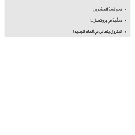
نحو قمة العشرين
منقَّبة في بروكسل..!
البترول يتعافى في العام الجديد!