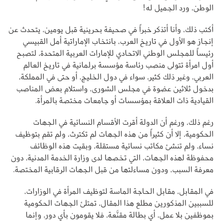
الوطن، ورد الجميل له!
أكتب ذلك، وأنا أتذكر خبراً في صحيفة بحرينية قبل يومين، يتحدث عن
إنجاز هو الأول في تاريخ العرب، بانتخاب الإماراتية أمل القبيسي
رئيساً للمجلس الوطني الاتحادي للإمارات العربية المتحدة، لتصبح
أول امرأة تتولى منصب رئاسة مؤسسة برلمانية في تاريخ العالم
العربي، وغير ذلك كثير، سواء في دول الخليج، أو حتى في المملكة،
بدخول ثلاثين عضوة في مجلس الشورى، واستلام بعض المناصب
القيادية ذات العلاقة بمؤسسات أو جامعات مختصة بالمرأة.
رغم ذلك، ورغم أن الدولة أقرت الأقسام النسائية في الجهات
الحكومية، إلا أن كثيراً من هذه الجهات لم تكترث، ولم تقم بتوظيف
نساء، ولم تنشئ مكاتب نسائية مستقلة، وبقيت هذه الوظائف
محفوظة لهذه الجهات، التي تخصها لدى وزارة الخدمة المدنية، دون
معرفة السبب، ودون مساءلتها من قبل الجهات الرقابية المختصة.
في المقابل، مقابل الحاجة الماسة لتوظيف المرأة في الوزارات،
للسببين المذكورين مطلع هذا المقال، تمتلئ الجهات الحكومية
بموظفين بلا عمل، أي بطالة مقنَّعة، فلا يقومون بأي دور، وإنما