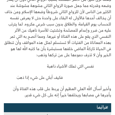
وضعه وقدرته مما جعل صورة الزواج الثاني مشوهة مشوشة عند
الكثير من الناس لأن للزواج الثاني شروطاً وضعها الإسلام ومن خاف
أن يخالف أحدها فالأولى له البقاء على واحدة حتى لا يعرض نفسه
للحساب يوم القيامة؛ والطلاق بدون سبب شرعي مكروه، لما يترتب
عليه من ضرر وإعدام للمصلحة وتشتيت للأسرة ناهيك عن الأثر
النفسي الذي يقع على هذه الفتاة أو غيرها. ومما أنصح به التي تمر
بهذه المعاناة من الفتيات ألا تستسلم لمثل هذه المواقف وأن تنطلق
في الحياة تاركةً الماضي خلفها مستبشرة بأن ما كتبه الله لها هو
الخير وأن لا تذرف دموعها على من تركها وذهب:
نفسي التي تملك الأشياء ذاهبة
فكيف أبكي على شيء إذا ذهبَ
وأخير أسأل الله العلي العظيم أن يربط على قلب هذه الفتاة وأن
يأجرها في مصابها ويخلفها خيراً إنه على كل شيء قدير.
اقرأ أيضاً