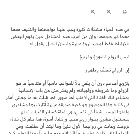
في هذه الحياة مشكلات كثيرة يجب علينا مواجهتها والتكيف معها
مهما كبر حجمها؛ وإن من أغرب هذه المشاكل حين يقوم البعض
بالارتباط فقط لمجرد نزوة عابرة ولسان الحال يقول له:
ليس الزواج لشهوةٍ وغريزةٍ
إن الزواج تعففٌ وطهور
يتزوج أحدهم دون أن يلقي بالاً للعواقب ناسياً أو متناسياً ما هو
الزواج وما شروطه وواجباته؛ ولم يفكر حتى من باب الإنسانية
بمشاعر تلك الفتاة التي لا ذنب لها سوى أنها قبلت به؛ ما جعلني أفكر
في كتابة هذا الموضوع هو قصة صديقة عزيزة أثارت بها مشاعري
ولعلها لمست شيئاً في نفسي؛ هي فتاة كسائر الفتيات تحلم
بمستقبل مشرق بجوار زوج محب وإنشاء أسرة؛ هذا حلم كل فتاة؛
تزوجت وعانت في زواجها الأول كثيراً وما لبثت أن تطلقت؛ وفي
الزواج الثاني كادت تطير فرحاً لأن الله عوضها خيراً بهذا الزواج، كان