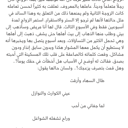
رجلاً متعلماً وديناً، عاملها بالمعروف، تعلقت به كثيراً لحسن تعامله
كانت الزوجة الثانية ولم يمنعها ذلك من التعلق به وهذا السائد في
مثل حالتها لأنها لم ترجو إلا الستر والاستقرار، استمر الزواج لمدة
أسبوعين فقط وفي الأسبوع الثالث، قال لها أنا مريض وسأذهب إلى
بيتي وطلب منها الذهاب إلى بيت أهلها حتى يشفى، ذهبت إلى أهلها
وهي تحمل الكثير من التساؤلات، وبعد أسبوع يتصل بها ويخبرها أنه
لا يستطيع أن يكمل معها المشوار هكذا وبدون سابق إنذار ودون
مشاكل، وقعت كلماته كالصاعقة على قلب تلك المسكينة التي أحبته
بصدق، فقالت له أوضح لي الأسباب هل أخطأت في حقك يوماً؟..
وهل قمت بتصرف يزعجك؟.. ولسان حالها يقول:
طال السهاد وأرقت
عيني الكوارث والنوازل
لما جفاني من أحب
وراح تشغله الشواغل