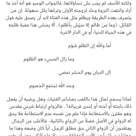
ولكنه للأسف لم يجب على تساؤلاتها، فالجواب الوحيد هو أنه أخذ ما
أراد وانتهت النزوة وعاد لزوجته الأولى وتركها بكل سهولة. إن من
يتصرف بهذه الطريقة ويظلم مثل هذه الفتاة لابد أن يصدق عليه قول
القائل: (وما من ظالمٍ إلا سَيُبلى بِأَظْلمِ).. ألا يخشى هذا مغبة ظلمه
في هذه الحياة الدنيا؛ أو في الدار الآخرة:
أما والله إن الظلم شؤم
وما زال المسيء هو الظلوم
إلى الديان يوم الحشر نمضي
وعند الله تجتمع الخصوم
لماذا يسمح لمثل هذا باللعب بمشاعر الفتيات وهل يرضيه أن يفعل
ذلك بابنته أو أخته أو إحدى قريباته؟.. فالزواج ارتباط شرعي مقدس
وهو مقترن بالاستطاعة فإذا علم من نفسه عدم الاستطاعة فلا يحق
له الزواج في الأصل فضلاً عن الزواج بالثانية.. فالأغلب من الرجال
يعتقدون أن الزواج الثاني حق مطلق للرجل، أياً كان وضعه وهذا ما
جعلنا نرى كثيراً من الأسر المفككة بسبب الزواج الثاني دون أن يقدر