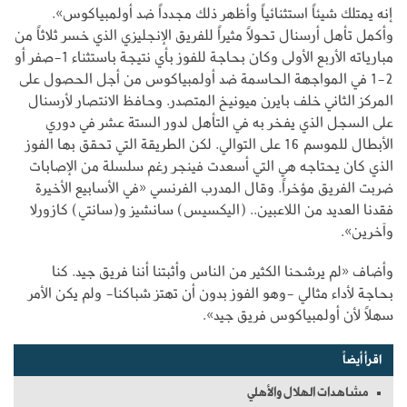
إنه يمتلك شيئاً استثنائياً وأظهر ذلك مجدداً ضد أولمبياكوس».
وأكمل تأهل أرسنال تحولاً مثيراً للفريق الإنجليزي الذي خسر ثلاثاً من
مبارياته الأربع الأولى وكان بحاجة للفوز بأي نتيجة باستثناء 1-صفر أو
2-1 في المواجهة الحاسمة ضد أولمبياكوس من أجل الحصول على
المركز الثاني خلف بايرن ميونيخ المتصدر. وحافظ الانتصار لأرسنال
على السجل الذي يفخر به في التأهل لدور الستة عشر في دوري
الأبطال للموسم 16 على التوالي. لكن الطريقة التي تحقق بها الفوز
الذي كان يحتاجه هي التي أسعدت فينجر رغم سلسلة من الإصابات
ضربت الفريق مؤخراً. وقال المدرب الفرنسي «في الأسابيع الأخيرة
فقدنا العديد من اللاعبين.. (اليكسيس) سانشيز و(سانتي) كازورلا
وآخرين».
وأضاف «لم يرشحنا الكثير من الناس وأثبتنا أننا فريق جيد. كنا
بحاجة لأداء مثالي -وهو الفوز بدون أن تهتز شباكنا- ولم يكن الأمر
سهلاً لأن أولمبياكوس فريق جيد».
اقرأ أيضاً
مشاهدات الهلال والأهلي