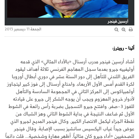
آرسين فينجر
الجمعة 11 ديسمبر 2015
أثينا - رويترز:
أشاد أرسين فينجر مدرب أرسنال «بالأداء المثالي» الذي قدمه
أوليفييه جيرو بعدما سجل المهاجم الفرنسي ثلاثة أهداف ليقود
الفريق اللندني للتأهل إلى دور الستة عشر في دوري أبطال أوروبا
لكرة القدم أمس الأول الأربعاء. واحتاج أرسنال إلى فوز كبير ليتجاوز
أولمبياكوس إلى المركز الثاني في المجموعة السادسة والتأهل
لأدوار خروج المهزوم ويجب أن يوجه الشكر إلى جيرو على قيادته
للفوز 3-صفر. وافتتح جيرو التسجيل بضربة رأس رائعة في الشوط
الأول ثم ضاعف النتيجة في بداية الشوط الثاني وهز الشباك من
نقطة الجزاء ليكمل الانتصار الكبير. وكال فينجر المديح لجيرو الذي
عوض جيداً غياب اليكسيس سانشيز بسبب الإصابة. وقال فينجر
للصحفيين «أداء جيرو كان مثالياً. أظهر مهارة وشخصية... قلت دائماً