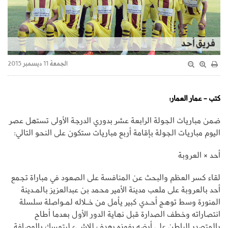
فريق أحد
الجمعة 11 ديسمبر 2015
كتب - عمار العمار:
ضمن مباريات الجولة الرابعة عشر بدوري الدرجة الأولى تستهل عصر
اليوم مباريات الجولة بإقامة أربع مباريات ستكون على النحو التالي:
أحد × العروبة
لقاء كسر العظم والبحث عن المنافسة على الصعود في مباراة تجمع
أحد بالعروبة على ملعب مدينة الأمير محمد بن عبدالعزيز بالمـدينة
المنورة وسط توهج أحـدي كبير يأمل من خـلاله لمـواصلة سلسلة
انتصاراته وخطف الصدارة قبل نهاية الدور الأول بعدما أطاح
بالمتصدر الباطن على أرضه بفوزه بهدف للاشيء ليتمسك بالوصافة