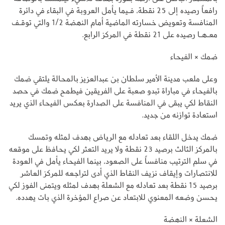
رافعاً رصيده إلى 25 نقطة، فـيما يأمل العروبة في البقاء في دائرة
المنافسة وتعويض خسارته الماضية أمام النهضة 1/2 والتي توقـف
معـهـا رصيده على 21 نقطة في المركز الرابع.
ضمك × الفيحاء
وعلى ملعب مدينة الأمير سلطان بن عبدالعزيز بالمحالة يلتقي ضمك
بالفيحاء في مباراة تبدو صعبة على الفريقين فيطمح ضمك في حصد
النقاط لكي يبقى في المنافسة على الصدارة بعكس الفيحاء الذي يريد
استعادة توازنه من جديد.
ضمك يدخل اللقاء بعد تعادله مع الرياض بهدف لمثله وتمسك
بالمركز الثالث برصيد 23 نقطة ولا يريد التعثر لكي يحافظ على موقعه
في سلم الترتيب منافساً على الصعود، بينما الفيحاء يأمل في العودة
للانتصارات وإيقاف نزيف النقاط الذي أدى لتراجعه للمركز العاشر
برصيد 15 نقطة بعد تعادله مع الشعلة بهدف لمثله ويتمنى الفوز لكي
يحسن وضعه المعنوي للابتعاد عن صراع المؤخرة الذي بات يهدده.
الشعلة × النهضة