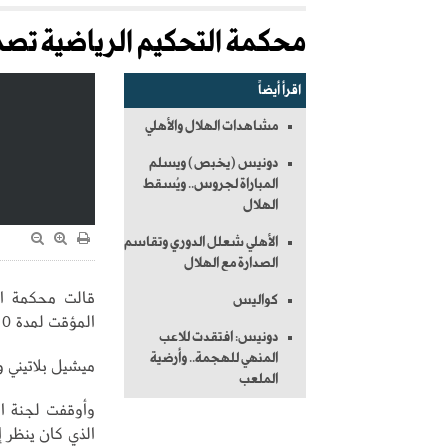
محكمة التحكيم الرياضية تصدر
اقرأ أيضاً
مشاهدات الهلال والأهلي
دونيس (يخبص) ويسلم
المباراة لجروس.. ويُسقط
الهلال
الأهلي شعلل الدوري وتقاسم
الصدارة مع الهلال
قالت محكمة الت
كواليس
المؤقت لمدة 90 يوماً من عدمه عن الفرنسي
دونيس: افتقدت للاعب
المنهي للهجمة.. وأرضية
ميشيل بلاتيني و
الملعب
وأوقفت لجنة الق
الذي كان ينظر 