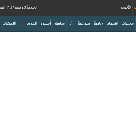
ف
عودة
الجمعة 29 صفر 1437 العدد 15779
محليات
اقتصاد
رياضة
سياسة
رأي
متابعة
أخـيـرة
المزيد
الاعلانات