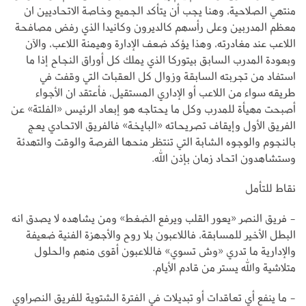
منتهي الصلاحية، وهنا يجب أن يتأكد الجميع وخاصة الاتحاديين ان
معظم المدربين وعلى رأسهم كالديرون وكانيدا الذي رفض مصافحة
اللاعب عند مغادرته، وهذا يؤكد ضعف الإدارة وهيمنة اللاعب، والآن
وبعودة المدرب السابق بيتوركا الذي يملك كل أوراق النجاح إذا ما
استفاد من تجربته السابقة وزوال كل العقبات التي وقفت في
طريقه سواء من اللاعب أو الإداري المستقيل، فأعتقد ان الأجواء
أصبحت مهيأة للمدرب وكل ما يحتاجه هو إبعاد الرئيس «الفلتة» عن
الفريق الأول وإيقاف تصريحاته «البايخة» فالفريق الاتحادي يعج
بالنجوم والوجوه الشابة التي تنتظر منحها الفرصة والوقت والتهدئة
وستشاهدون اتحاد زمان بإذن الله.
نقاط للتأمل
- فريق النصر «يعور القلب ويرفع الضغط» ومن يشاهده لا يصدق انه
البطل الأخير للمسابقة، فاللاعبون بلا روح والأجهزة الفنية ضعيفة
والإدارية ما تدري «وش تسوي» فاللاعبون أقوى منهم والحلول
متلاشية والله يستر من قادم الأيام.
- ما ينفع أي تعاقدات أو تبديلات في الفترة الشتوية للفريق النصراوي