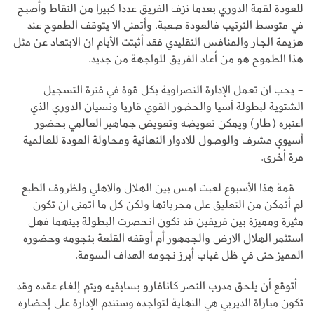
للعودة لقمة الدوري بعدما نزف الفريق عددا كبيرا من النقاط وأصبح
في متوسط الترتيب فالعودة صعبة، وأتمنى الا يتوقف الطموح عند
هزيمة الجار والمنافس التقليدي فقد أثبتت الأيام ان الابتعاد عن مثل
هذا الطموح هو من أعاد الفريق للواجهة من جديد.
- يجب ان تعمل الإدارة النصراوية بكل قوة في فترة التسجيل
الشتوية لبطولة آسيا والحضور القوي قاريا ونسيان الدوري الذي
اعتبره (طار) ويمكن تعويضه وتعويض جماهير العالمي بحضور
آسيوي مشرف والوصول للادوار النهائية ومحاولة العودة للعالمية
مرة أخرى.
- قمة هذا الأسبوع لعبت امس بين الهلال والاهلي ولظروف الطبع
لم أتمكن من التعليق على مجرياتها ولكن كل ما اتمنى ان تكون
مثيرة ومميزة بين فريقين قد تكون انحصرت البطولة بينهما فهل
استثمر الهلال الارض والجمهور أم أوقفه القلعة بنجومه وحضوره
المميز حتى في ظل غياب أبرز نجومه الهداف السومة.
-أتوقع أن يلحق مدرب النصر كانافارو بسابقيه ويتم إلغاء عقده وقد
تكون مباراة الديربي هي النهاية لتواجده وستندم الإدارة على إحضاره