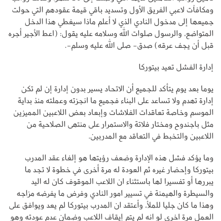
ومكافآت لاعبي الفريق الأول وتسديد باقي قيمة عقودهم التي حولت
جميعها إلى مدخول النادي الذي لا أعلم ماذا سيغطي هذا الدخل
المتواضع، والرسول صلوات الله وسلامه عليه يقول: (اعط الأجير أجره
قبل أن يجف عرقه) صدق- صلى الله عليه وسلم-.
إدارة الفشل تعيد بيتوركا
يوما بعد يوم يتأكد للجميع أن الاتحاد يسير بدون إدارة إن لم تكن
إدارة تهدم ولا تساعد على البناء فجميع ما انجزته وعملته منذ بداية
الموسم وخاصة تعاقدات الفلاشات وإبعاد بعض اللاعبين المميزين
مثل باجندوح ومختار فلاتة والاستمرار على منتهى الصلاحية من
اللاعبين والتخبط في التعاقد مع المدربين.
وما يؤكد فشل هذه الإدارة وضعف رؤيتها هو إلغاء عقد المدرب
بيتوركا وإحضار غيره ثم العودة له مرة أخرى في خطوة لا تجد ما
يبررها أو تفسيرا لها باستثناء ان اللاعب الموقوف كان له اليد
والسيطرة والهيمنة في تسيير امور النادي وفرض ما يفرضه مزاجه
وهذا ما كان جليا للملأ، وأعتقد ان المدرب بيتوركا لم يعد ويوافق على
العمل مرة اخرى لو انه لم يتم إيقاف اللاعب وضمان عدم عودته وهو