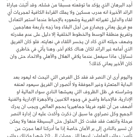
أجد البرهان الذي يؤكد ما توقعته مسبقا من فشله، وقد أثبتت مباراة
الرائد الأخيرة انه مدرب مسكين ولا يملك القراءة الكافية لمجريات أي
لقاء والدليل تغيراته الغريبة وشعوره بالإحباط عندما استمر التعادل
مع فريق يعاني ويصارع من أجل البقاء وما زجه بأربعة مهاجمين
وتفريغ منطقة الوسط والخطوط الخلفية إلا دليل على عدم مقدرته
وضعف حيلته الذي كاد ان يخسر اللقاء في نهايته، فلو كان الفريق
الذي أمامه غير الرائد لكان هناك كلام آخر، وهنا يأتي في خاطري
تساؤل: ماذا سيفعل عندما يلاقي الهلال والأهلي والاتحاد حتى وان
كان الأخير يعاني كذلك؟
واليوم أرى ان النصر قد فقد كل الفرص التي اتيحت له ليعود بعد
البداية المتعثرة وغير الموفقة ولا أتصور ان الفريق سيعود لعنفه
وشراسته في ظل الظروف التي يعيشها النادي سواء المالية او
الإدارية، فالإحباط واضح في وجوه اللاعبين والأجهزة الإدارية والفنية
أضعف من أن تقود فريقا جماهيريا بحجم العالمي ويجب ان يدرك
الجميع وكل نصراوي ما سبق ان ذكرت وأكدت عليه ان إدارة النصر
مرحلة وانتهت فقد فقدت كل الحلول حتى البسيطة منها ولا يمكن
ان تسير بالنادي إلى بر الأمان خاصة إذا ما أدركنا انها عجزت عن
تأمين رواتب العاملين لديها التي وصلت إلى 20 شهرا وكذلك رواتب