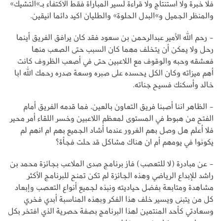
فلا خبرة ولا استنتاج ولا قراءة لسير المباراة فقط الاكتفاء بـ»التشيك»
والمنظر الجميل و»البدل الحلوة» والطليان اكيد دائما انيقين.
- رحم الله الأمير عبدالرحمن بن سعود فقد كان يرافق الفريق أينما
رحل ولا يمكن أن يتخلف مهما كان السبب حتى الصعب منها
فعشقه وحبه والوقوف مع اللاعبين حتى في أصعب الظروف كانت
أهم ميزاته وكان الكل يحسده على صبره وسعة صدره رحمك الله ابا
خالد وأسكنك فسيح جناته.
- الظاهر اننا أصبنا فريق التعاون بالعين، فما قدمه الفريق أمام
الفتح من هبوط في المستوى لمعظم اللاعبين وخسر اللقاء أمر محير
فلا أعلم هل وصل بهم الغرور عندما أشاد الجميع بهم ام انهم لم
يكونوا في يومهم أم ان هناك مشاكل قد حلت فجأة؟
- عن مبادرة (لا للتعصب) فاز برنامج صدى الملاعب بجائزة محمد بن
راشد للإبداع الرياضي وهذه الجائزة لم تكن تمنح للبرنامج الأكثر
مشاهدة ومتابعة بفضل حياديته ونبذه لجميع أنواع التعصب وإبعاد
كل من يتبنى ويسير خلف هذا الفكر وبهذه المناسبة أبدي فخري
وسعادتي كأحد المنتمين لهذا البرنامج بصفة حصرية الذي افتخر بكل