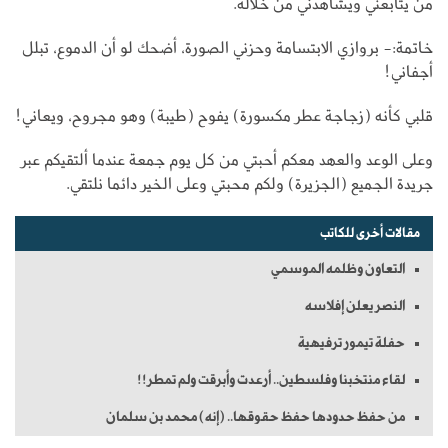
من يتابعني ويشاهدني من خلاله.
خاتمة:- بروازي الابتسامة وحزني الصورة، أضحك لو أن الدموع، تبلل
أجفاني!
قلبي كأنه (زجاجة عطر مكسورة) يفوح (طيبة) وهو مجروح، ويعاني!
وعلى الوعد والعهد معكم أحبتي من كل يوم جمعة عندما ألتقيكم عبر
جريدة الجميع (الجزيرة) ولكم محبتي وعلى الخير دائما نلتقي.
مقالات أخرى للكاتب
التعاون وظلمه الموسمي
النصر يعلن إفلاسه
حفلة تيمور ترفيهية
لقاء منتخبنا وفلسطين.. أرعدت وأبرقت ولم تمطر!!
من حفظ حدودها حفظ حقوقها.. (إنه) محمد بن سلمان