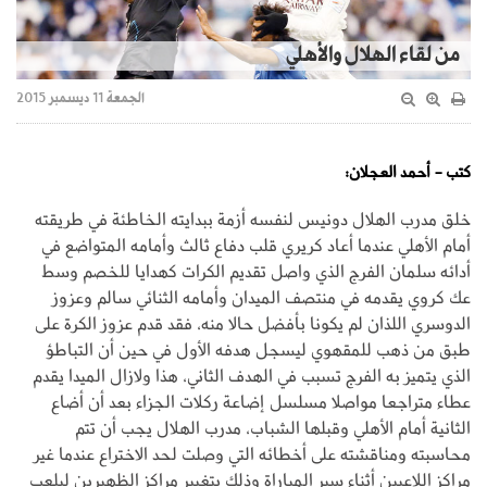
من لقاء الهلال والأهلي
الجمعة 11 ديسمبر 2015
كتب - أحمد العجلان:
خلق مدرب الهلال دونيس لنفسه أزمة ببدايته الخاطئة في طريقته
أمام الأهلي عندما أعاد كريري قلب دفاع ثالث وأمامه المتواضع في
أدائه سلمان الفرج الذي واصل تقديم الكرات كهدايا للخصم وسط
عك كروي يقدمه في منتصف الميدان وأمامه الثنائي سالم وعزوز
الدوسري اللذان لم يكونا بأفضل حالا منه، فقد قدم عزوز الكرة على
طبق من ذهب للمقهوي ليسجل هدفه الأول في حين أن التباطؤ
الذي يتميز به الفرج تسبب في الهدف الثاني، هذا ولازال الميدا يقدم
عطاء متراجعا مواصلا مسلسل إضاعة ركلات الجزاء بعد أن أضاع
الثانية أمام الأهلي وقبلها الشباب، مدرب الهلال يجب أن تتم
محاسبته ومناقشته على أخطائه التي وصلت لحد الاختراع عندما غير
مراكز اللاعبين أثناء سير المباراة وذلك بتغيير مراكز الظهيرين ليلعب