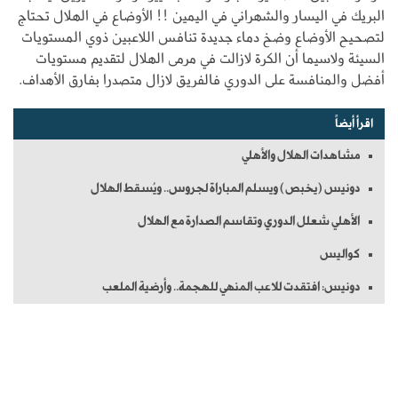
البريك في اليسار والشهراني في اليمين !! الأوضاع في الهلال تحتاج
لتصحيح الأوضاع وضخ دماء جديدة تنافس اللاعبين ذوي المستويات
السيئة ولاسيما أن الكرة لازالت في مرمى الهلال لتقديم مستويات
أفضل والمنافسة على الدوري فالفريق لازال متصدرا بفارق الأهداف.
اقرأ أيضاً
مشاهدات الهلال والأهلي
دونيس (يخبص) ويسلم المباراة لجروس.. ويُسقط الهلال
الأهلي شعلل الدوري وتقاسم الصدارة مع الهلال
كواليس
دونيس: افتقدت للاعب المنهي للهجمة.. وأرضية الملعب