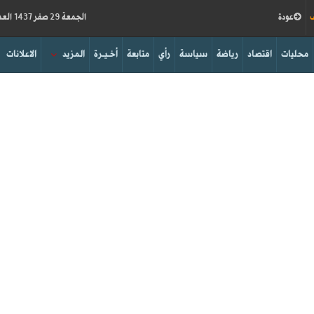
ف
عودة
الجمعة 29 صفر 1437 العدد 15779
محليات
اقتصاد
رياضة
سياسة
رأي
متابعة
أخـيـرة
المزيد
الاعلانات