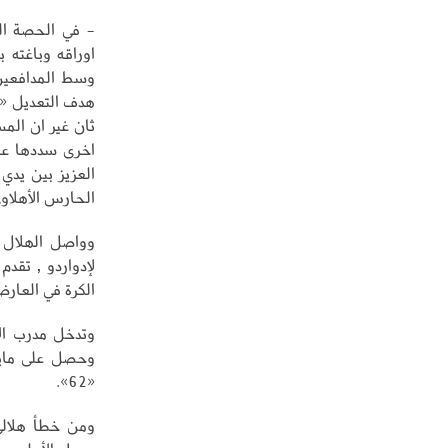
- في الحصة الث
اوراقه وباغته 
وسط المدافعين 
الحارس الأهلاوي «4
وواصل الهلال 
لإدواردو , تقد
الكرة في العارضة «
وحصل على ماير
«62».
ومن خطأ هلالي 