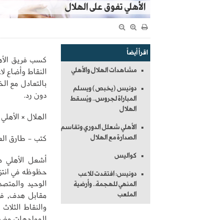
الأهلي تفوق على الهلال
اقرأ أيضاً
كسب فريق الأهل
مشاهدات الهلال والأهلي
النقاط وأضاع لا
بالتعادل مع ال
دونيس (يخبص) ويسلم
دون رد.
المباراة لجروس.. ويُسقط
الهلال
الهلال × الأهلي
الأهلي شعلل الدوري وتقاسم
كتب - طارق الع
الصدارة مع الهلال
كواليس
أشعل الأهلي دو
دونيس: افتقدت للاعب
الوحيد والمتصد
المنهي للهجمة.. وأرضية
مقابل هدف, في 
الملعب
والنقاط الثلاث
المواجهات وضعت ال