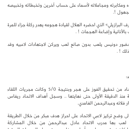
 ومكابرته ومجاملاته لأسماء على حساب آخرين وتخبطاته وتخبيصه
مجهول !.
رف البرازيلي» الذي احضره الهلال لقيادة هجومه يهدر ركلة جزاء للمرة
 بالأنانية وإضاعة الهجمات ! .
حضور دونيس يلعب بدون صانع لعب ويركن لاجتهادات لاعبيه وقد
لك ! .
:
نجح فريق الاتحاد من تحقيق الفوز على هجر وبنتيجة 5/0 وكانت مجريات اللقاء
 منذ الدقيقة الأولى حتى نهايتها .. وسجل أهداف الاتحاد ريفاس
 فلاته وعبدالرحمن الغامدي.
ولى وضح تركيز لاعبي الاتحاد على احراز هدف مبكر من خلال الطريقة
 لعب بها مدرب الاتحاد عادل عبدالرحمن من خلال المشاركة