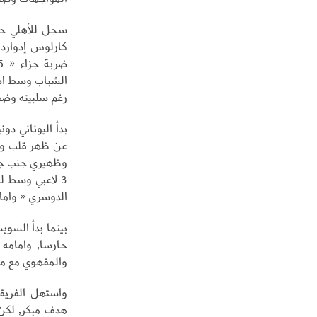
الشباب وسط اصر
رغم سلبيته وضعف
بدأ اليوناني دو
وظهيري جنب جري
3 لاعبي وسط ل
الدوسري « وامام
بينما بدأ السو
حارسا, وامامه
والمقهوي مع مس
واستهل الفريق
هدف مبكر, لكن 