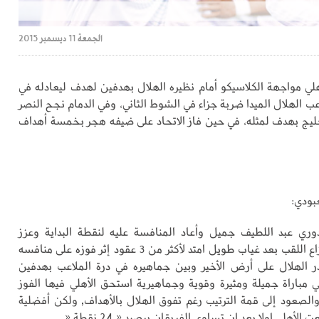
الجمعة 11 ديسمبر 2015
ي مواجهة الكلاسيكو أمام نظيره الهلال بهدفين لهدف ليعادله في
عب الهلال الميدا ضربة جزاء في الشوط الثاني، وفي الدمام نجح النصر
خليج بهدف لمثله، في حين فاز الاتحاد على ضيفه هجر بخمسة أهداف
بودي:
ري عبد اللطيف جميل وأعاد المنافسة عليه لنقطة البداية وعزز
حظوظه في انتزاع اللقب بعد غياب طويل امتد لأكثر من 3 عقود إثر فوزه على منافسه
ر الهلال على أرض الأخير وبين جماهيره في درة الملاعب بهدفين
مباراة جميلة ومثيرة وقوية وجماهيرية استحق الأهلي فيها الفوز
 والصعود إلى قمة الترتيب رغم تفوق الهلال بالأهداف, ولكن أفضلية
أهلي اولا بعد ان تساوى الفريقان برصيد « 24 نقطة « .