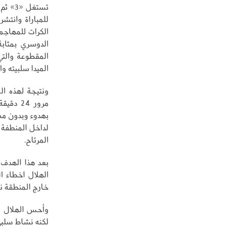
للمباراة وانتش
الكرات للمهاجم
الدوسري بمثابة
المقطوعة والت
الميدا سلبيته وان
ونتيجة لهذه ا
مرور 4
بهدوء وبدون مض
لداخل المنطفة 
المرتاح.
بعد هذا الهدف 
الهلال اخطاء ا
خارج المنطقة نفذ
لكنه نشاط سلبي 