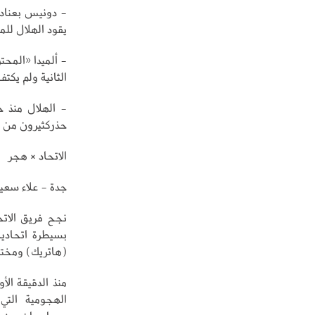
- دونيس بعناده
يقود الهلال لل
- ألميدا «المحت
الثانية ولم يكتف
- الهلال منذ 
حذركثيرون من ذ
الاتحاد × هجر
جدة - علاء سعيد
بسيطرة اتحادية
(هاتريك) ومختار
منذ الدقيقة الأ
الهجومية التي