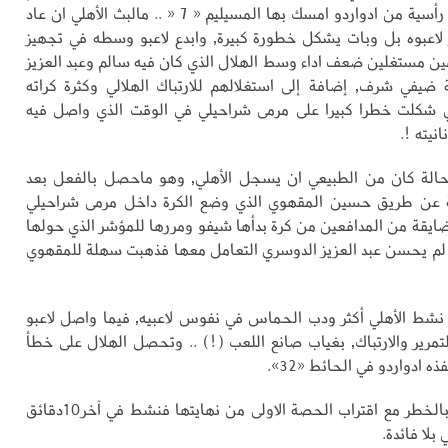
تستغل «3» ثم رأسية من ادواردو امسك بها المسيليم « 7 « .. مالبث الأهلي ان عاد
ر لاعبوه بل وبات يشكل خطورة كبيرة, وابدع لاعبو وسطه في تجهيز
ين مستغلين ضعف اداء وسط الهلال الذي كان فيه سالم وعبد العزيز
 ضيفي شرف, إضافة إلى استغلالهم للارتباك الهلالي وكثرة كراته
ي شكلت خطرا كبيرا على مرمى شراحيلي في الوقت الذي واصل فيه
انيته !.
لحالة كان من الطبيعي ان يسجل الأهلي, وهو ماحصل بالفعل بعد
2 دقيقة عن طريق حسين المقهوي الذي وضع الكرة داخل مرمى شراحيلي
ايقة من المدافعين من كرة بدأها شيفو ومررها للمؤشر الذي حولها
لم يحسن عبد العزيز الدوسري التعامل معها فذهبت سهلة للمقهوي
نشط الأهلي أكثر ودب الحماس في نفوس لاعبيه, فيما واصل لاعبو
لتمرير والارتباك, بغياب صانع اللعب (!) .. وتحصل الهلال على خطأ
ه ادواردو في الحائط «32».
وأحس الهلال بالخطر مع اقتراب الحصة الاولى من نهايتها فنشط في آخر10دقائق
بلا فائدة.