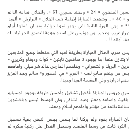
سجل للأهلي حسين المقهوي « 24 « ومهند عسيري 67 «, وللهلال هدافه الدائم
كارلوس إدواردو « 46 « .. وشهدت المباراة إضاعة لاعب الهلال « البرازيلي « ألميدا
ضربة جزاء « 55 « وهي المرة الثانية التي يهدر فيها جزائية بعد ان فعلها أمام
ار غريب وعجيب من دونيس على اسناد مهمة التصدي للجزائيات له
 أدائه !! .
نيس مدرب الهلال المباراة بطريقة لعبه التي حفطها جميع المتابعين
عن ظهر قلب ولا يتنازل عنها ابدا بوجود 3 مدافعين ثابتين « كواك وديغاو وكريري «
ن « البريك والشهراني « وخلفهم الحارس خالد شراحيلي, وامامهم
يس من بينهم صانع لعب « الفرج « في المحور و» سالم وعبد العزيز
هم ادواردو وفي المقدمة الميدا وحيدا.
يسري جروس المباراة بأفضل تشكيل وأحسن طريقة بوجود المسيليم
 بلغيث واسامة ومعتز وعبد الشافي, وفي الوسط تيسير وباخشوين
اندة دائمة من مؤشر وامامهم اسلام ومهند.
ان المباراة بقوة ولم يركنا لما يسمى بجس النبض بغية تسجيل
الكرة كانت في وسط الملعب, وتحصل الهلال على ركنية مبكرة لم