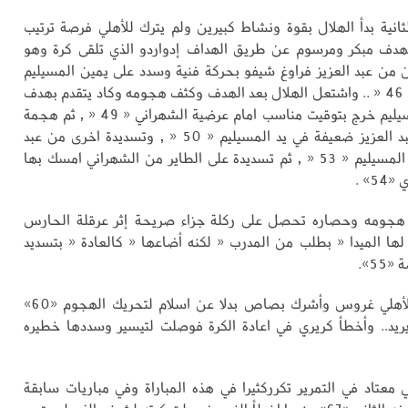
انية بدأ الهلال بقوة ونشاط كبيرين ولم يترك للأهلي فرصة ترتيب
بهدف مبكر ومرسوم عن طريق الهداف إدواردو الذي تلقى كرة وهو
من عبد العزيز فراوغ شيفو بحركة فنية وسدد على يمين المسيليم
هدف التعديل « 46 « .. واشتعل الهلال بعد الهدف وكثف هجومه وكاد يتقدم بهدف
ثان غير ان المسيليم خرج بتوقيت مناسب امام عرضية الشهراني « 49 « , ثم هجمة
اخرى سددها عبد العزيز ضعيفة في يد المسيليم « 50 « , وتسديدة اخرى من عبد
العزيز بين يدي المسيليم « 53 « , ثم تسديدة على الطاير من الشهراني امسك بها
5» .
هجومه وحصاره تحصل على ركلة جزاء صريحة إثر عرقلة الحارس
م لها الميدا « بطلب من المدرب « لكنه أضاعها « كالعادة « بتسديد
55».
وتدخل مدرب الأهلي غروس وأشرك بصاص بدلا عن اسلام لتحريك الهجوم «60»
يد.. وأخطأ كريري في اعادة الكرة فوصلت لتيسير وسددها خطيره
معتاد في التمرير تكرركثيرا في هذه المباراة وفي مباريات سابقة