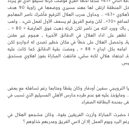
سجل الأهلي هدفه الثاني «67» عندما اخطأ الفرج فوصلت كرته لشيفو الذي لم يتردد
في تحويلها داخل المنطقة ارتقى لها مهند عسيري ووضعها في زاوية 90 هدف
التقدم والفوز الأهلاوي «67» .. وحاول مدرب الهلال الترقيع فأشرك ناصر المهاجم
بدلا عن كريري المدافع «70».. لكن وضع الفريق لم يسعف الأول لفعل شيء .. ولعب
ادواردو كرة على باك وورد اتته من ناصر لكن كرته ذهبت فوق العارضة « 80 « ..
تظهر على اداء الهلال في الدقائق الأخيرة , هجوم غير مقنن
ية, وتحصل الهلال على خطأ في مكان خطير تصدى له ادواردو لكن
المسيليم وقف امامه بكل ابداع « 88 « , ومضت بقية الدقائق كما كانت عليه
رة, اجتهاد هلالي لكنه سلبي, فانتهت المباراة بفوز اهلاوي مستحق
يس.
يا النرويجي سفين أودفار وكان يقظا ومتابعا رغم تساهله مع بعض
 .. ومايؤخذ عليه هو عدم طرده حارس الأهلي المسيليم الذي تسبب في
تفى بمنحه البطاقه الصفراء.
 حضرت المباراة وآزرت الفريقين بقوة.. وكان مشجعو الهلال في
 البرد ويوم العمل إلا ان لاعبي الفريق ومدربهم خذلوهم ؟