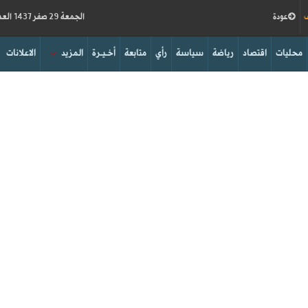
ف
عودة
الجمعة 29 صفر 1437 العدد 15779
محليات
اقتصاد
رياضة
سياسة
رأي
متابعة
أخـيـرة
المزيد
الاعلانات