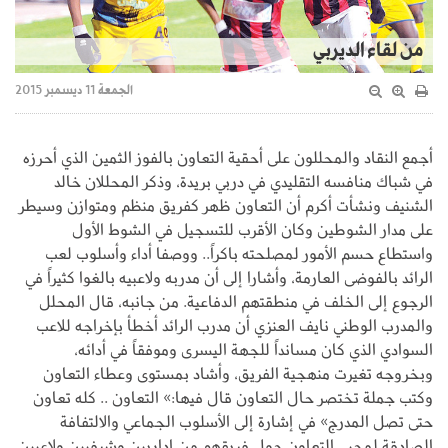
من لقاء الديربي
الجمعة 11 ديسمبر 2015
أجمع النقاد والمحللون على أحقية التعاون بالفوز الثمين الذي أحرزه
في شباك منافسه التقليدي في دربي بريدة، وذكر المحللان خالد
الشنيف ونشأت أكرم أن التعاون ظهر كفريق منظم ومتوازن وسيطر
على مدار الشوطين وكان الأقرب للتسجيل في الشوط الأول
واستطاع حسم الأمور لمصلحته باكراً.. ووصفا أداء وأسلوب لعب
الرائد بالفوضى العارمة، وأشارا إلى أن مدربه ولاعبيه بالغوا كثيراً في
الرجوع إلى الخلف في منطقتهم الدفاعية. من جانبه، قال المحلل
والمدرب الوطني نايف العنزي أن مدرب الرائد أخطأ بإخراجه للاعب
السوادي الذي كان مسانداً للجهة اليسرى وموفقاً في أدائه،
وبخروجه تغيرت منهجية الفريق، وأشاد بمستوى وعطاء التعاون
وكتب جملة تختصر حال التعاون قال فيها:» التعاون .. كله تعاون
حتى تصل المدرج» في إشارة إلى الأسلوب الجماعي والالتفافة
الصادقة لمحبي التعاون حول فريقهم من إداريين وشرفيين ولاعبين