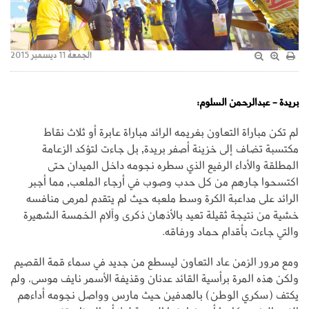
الجمعة 11 ديسمبر 2015
بريدة - عبدالرحمن السلوم:
لم تكن مباراة التعاون بغريمه الرائد مباراة عابرة أو ثلاث نقاط
مكتسبة تضاف إلى خزينة أصفر بريدة, بل جاءت لتؤكد الزعامة
المطلقة والأداء الرفيع الذي سطره نجومه داخل الميدان حتى
اكتسحوا جارهم من كل حدب وصوب في أرجاء الملعب, مما أجبر
الرائد على مداعبة الكرة وسط ملعبه حيث لم يتقدم لمرمى منافسه
خشية من نتيجة ثقيلة تعيد بالأذهان ذكرى وآلام الخمسة الشهيرة
والتي جاءت بأقدام حماد ورفاقه.
ومع مرور الزمن عاد التعاون ليسطع من جديد في سماء قمة القصيم
ولكن هذه المرة برأسية القائد عدنان وقذيفة الأسمر نايف موسى، ولم
يكتف (سكري الوطن) بالهدفين حيث مارس وواصل نجومه أداءهم