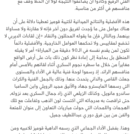
الفني الرفيع وكادوا أن يضاعفوا النتيجة لولا أن الحظ وقف مع
منافسهم في أكثر من مناسبة.
هذه الأفضلية والنتائج الميدانية لكتيبة قوميز تعطينا دلالة على أن
هناك عوامل متى ما وُجدت لفريق دون آخر فإنه لا مقارنة ولا مساواة
بينهما, وبالتالي فإن ما يقوله المحللون والنقاد «إن لقاءات الديربي لا
تخضع لمقاييس ولا تحكمها العوامل الخارجية، والأفضلية دائماً
تكون لمن يقدم نفسه في الـ90 دقيقة من المباراة» أمر لا يقبله
المنطق بل بحاجة إلى إعادة نظر كون ذلك بات على أرض الواقع
مغايراً من خلال ما سطره نجوم السكري أثناء لقائهم بالأمس أمام
منافسهم الرائد، إذ رسموا لوحة فنية عالية في الأداء والمستوى
جعلت القاصي والداني يتحدث عنها، وذلك بالجمل الفنية والكرات
التي رسمها المايسترو جهاد والأنيق مجيد الرويلي وابن السامبا
ساندرو مانويل، وكذلك الزيلعي الذي زاد جمال السكري بعد نزوله,
حتى تراقصت به مدرجاته التي اكتست لون الذهب وتفاعلت مع تلك
الهجمات واللمحات التي حولت مباريات التعاون إلى عنوان للمتعة
والفن من بين فرق دور ي عبداللطيف جميل.
وهذا، بفضل الأداء الجماعي الذي رسمه الداهية قوميز للاعبيه ومن