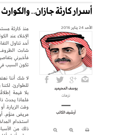
أسرار كارثة جازان.. والكوارث 
منذ كارثة مستش
الأحد 24 يناير 2016
الإخلاء عند الكو
أحد تناول التف
شاءت الظروف 
فأخبرني بتفاصي
تكون السبب في 
لا شك أننا نه
للطوارئ، لكننا
يوسف المحيميد
بلا قيمة إطلاق
نزهات
فلماذا يحدث ذل
وقت الزيارة، أو
أرشيف الكاتب
مريض منوَّم، أ
استخدام المداخ
ذلك من الأسبا