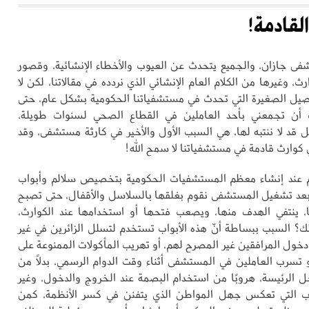
القادمة!
فى جازان، والجميع يتحدث عن العيوب والأخطاء الإنشائية، وقصور
ارث، وغيرها من الكلام العام الإنشائي الذي نردده في مقالاتنا، لكن لا
اصيل الصغيرة التي تحدث في مستشفياتنا الحكومية بشكل عام، حتى
أن تجمعني بأحد العاملين في القطاع الصحي لسنوات طويلة،
ل قد لا ننتبه لها، هي السبب الأول والأخير في كارثة مستشفى، وقد
كوارث قادمة في مستشفياتنا لا سمح الله!
تم عند إنشاء معظم المستشفيات الحكومية بتخصيص سلالم وأبواب
 بعد تشغيل المستشفى نقوم بغلقها بالسلاسل والأقفال، حتى تصبح
ًا، ينتفي الهدف منها، ويصعب فتحها أو استخدامها عند الكوارث،
ك؟ السبب ببساطة أنّ هذه الأبواب تستخدم لتسلل الزائرين في غير
 دخول المرافقين غير المصرح لهم، أو تهريب المأكولات الممنوعة على
و تسرب العاملين في المستشفى أثناء وقت الدوام الرسمي، بدلاً من
ل الرئيسة، هروبًا من استخدام البصمة عند الخروج والدخول، وغير
ب التي تعكس جهل المواطن الذي يتفنن في كسر الأنظمة، كمن