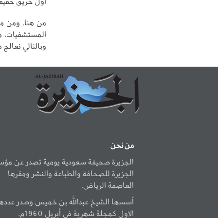
أول حريق حقيقي
من هنا، ومن مث
المستشفيات، م
وبالتالي نعالج 
من نحن
الجزيرة صحيفة سعودية يومية تصدر عن مؤ
الجزيرة للصحافة والطباعة والنشر ومقرها
العاصمة الرياض.
أسسها الشيخ عبدالله بن خميس وصدر عددها
الاول كمجلة شهرية في أبريل 1960م.