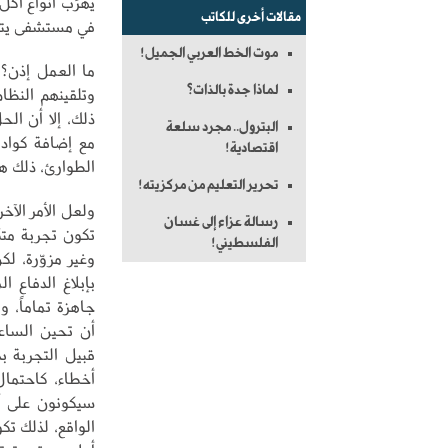
يهرِّب أنواع أ
مقالات أخرى للكاتب
في مستشفى يتط
موت الخط العربي الجميل!
ما العمل إذن؟ 
لماذا جدة بالذات؟
وتلقينهم النظام
ذلك، إلا أن ال
البترول.. مجرد سلعة
مع إضافة كوادر
اقتصادية!
الطوارئ، ذلك هو
تحرير التعليم من مركزيته!
ولعل الأمر الآخ
رسالة عزاء إلى غسان
تكون تجربة متك
الفلسطيني!
وغير مزوّرة، 
بإبلاغ الدفاع 
جاهزة تماماً، و
أن تحين الساعة
قبيل التجربة ب
أخطاء، كاحتمال
سيكونون على أ