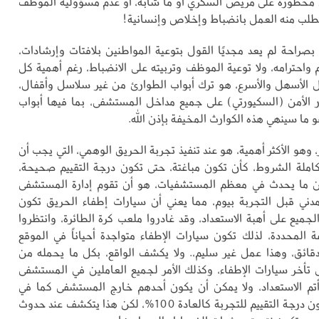
كل محظورة على مريض السكري أو ما شابه، أو عدم مسؤولية الموظف
لب منه العمل بانضباط وإخلاص وإنسانية!
بصراحة لم يعد مجديًا القول بتوعية المواطنين بلافتات وإرشادات،
 واحترامه، ولا توعية الموظف وتربيته على الانضباط، رغم أهمية كل
حل الأسهل والأسرع، هو ترك أبواب الطوارئ من غير سلاسل وأقفال،
 الأمن (السكيورتي) على جميع مداخل المستشفى، بما فيها أبواب
 ما سينهي هذه الكوارث المخيفة بإذن الله.
ر، وهو الأكثر أهمية، هو عند تنفيذ تجربة الحريق الوهمي، التي يجب أن
املة الشروط، كأن تكون مباغتة، حتى تكون درجة التقييم صحيحة،
لكن ما يحدث في معظم المستشفيات، هو أن تقوم إدارة المستشفى
المدني قبل التجربة بيوم، مما يعني أن سيارات إطفاء الحريق تكون
الجميع على أهبة الاستعداد، وقد غادروا ملعب كرة الطائرة، وانتظروا
 المحددة، لذلك تكون سيارات الإطفاء متواجدة أحياناً في الموقع
دقائق، وهذا عمل غير سليم،. ولا يكشف الواقع، بكل ما يحمله من
 تأخر سيارات الإطفاء، وكذلك الأمر لجميع العاملين في المستشفى
تم الاستعداد، ولا يمكن أن يكون أحدهم خارج المستشفى كما في
الواقع، لذلك تكون درجة التقييم للتجربة كالعادة 100%، لكن هذا يتكشف عند حدوث