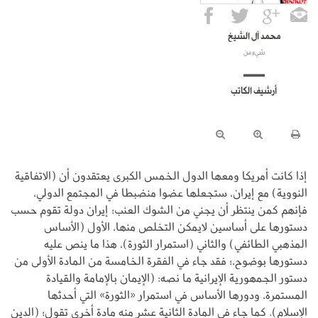
محمد آل الشيخ
شيء من
أرشيف الكاتب
إذا كانت أمريكا ومعها الدول الخمس الكبرى يعتقدون أن (الاتفاقية
النووية) مع إيران، ستجعلها عضوا منضبطا في المجتمع الدولي،
فإنهم كمن ينتظر أن يجني من الشوك العنب؛ إيران دولة تقوم حسب
دستورها على أساسين لايمكن التخلص منها، الأول (الأساس
المذهبي الطائفي) والثاني (استمرار الثورة)، هذا ما ينص عليه
دستورها بوضوح،؛ فقد جاء في الفقرة الخامسة من المادة الأولى من
دستور الجمهورية الإيرانية ما نصه: (الإيمان بالإمامة والقيادة
المستمرة، ودورها الأساس في استمرار «الثورة» التي أحدثها
الإسلام). كما جاء في المادة الثانية عشر منه مادة أخرى تقول؛ (الدين