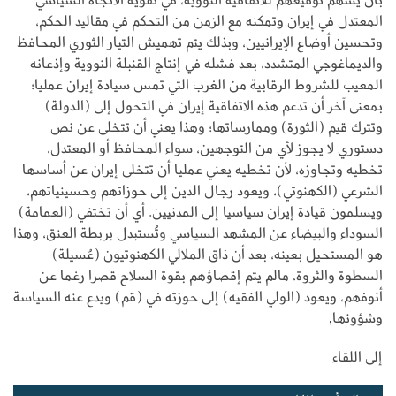
المعتدل في إيران وتمكنه مع الزمن من التحكم في مقاليد الحكم،
وتحسين أوضاع الإيرانيين، وبذلك يتم تهميش التيار الثوري المحافظ
والديماغوجي المتشدد، بعد فشله في إنتاج القنبلة النووية وإذعانه
المعيب للشروط الرقابية من الغرب التي تمس سيادة إيران عمليا؛
بمعنى آخر أن تدعم هذه الاتفاقية إيران في التحول إلى (الدولة)
وتترك قيم (الثورة) وممارساتها؛ وهذا يعني أن تتخلى عن نص
دستوري لا يجوز لأي من التوجهين، سواء المحافظ أو المعتدل،
تخطيه وتجاوزه، لأن تخطيه يعني عمليا أن تتخلى إيران عن أساسها
الشرعي (الكهنوتي)، ويعود رجال الدين إلى حوزاتهم وحسينياتهم،
ويسلمون قيادة إيران سياسيا إلى المدنيين. أي أن تختفي (العمامة)
السوداء والبيضاء عن المشهد السياسي وتُستبدل بربطة العنق، وهذا
هو المستحيل بعينه، بعد أن ذاق الملالي الكهنوتيون (عُسيلة)
السطوة والثروة، مالم يتم إقصاؤهم بقوة السلاح قصرا رغما عن
أنوفهم، ويعود (الولي الفقيه) إلى حوزته في (قم) ويدع عنه السياسة
وشؤونها,
إلى اللقاء