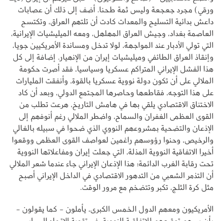
ورقي) مجرد جعجعة وليس ثمة طحنا. أضف إلى ذلك أن عصابات
داعش بدائية التسليح والمعدات كادت أن تلتهم العراق، وتكتسح
العاصمة بغداد، وجيش العراق المهلهل، ومعه الميليشيات الإيرانية،
التي تولي الأدبار عند المواجهة، لولا تدخل ومساندة الأمريكيين جويا،
وإنقاذ العراق الطائفي وميليشيات إيران من الإنهيار. إضافة إلى كل
هذا الفشل الإيراني المتراكم عسكريا وسياسيا، فقد أصرت حكومة
الملالي على أن تكون دولة نووية عسكريا بالقوة، وأنفقت المليارات
على هذا التوجه، فقاطعها وحاصرها المجتمع الدولي، وبعد أن كاد
الاختناق الاقتصادي يلقي بها في هامش التاريخ، هرعت تطلب من
القوى العظمى الغفران والسماح، واضطر الملالي رغم أنوفهم إلى
الإذعان والتضحية بمشروعهم النووي الذي ضحوا في سبيله بالغالي
والرخيص، وحنوا رؤوسهم راغمين لعواصف القوى العظمى ووقعوا
أخيرا الاتفاقية النووية المذلة، التي جعلت إيران ومفاعلاتها النووية
تحت رقابة الغرب الدائمة؛ هذا الإذعان الإيراني جاء عندما شعر الملالي
أن التذمر الشعبي من التدهور الاقتصادي في الداخل الإيراني أصبح
مثل كرة الثلج، تكبر وتتضخم مع مرور الوقت.
الأمريكيون ومعهم الدول الخمس الكبرى، يأملون - كما يقولون -
بأن يسهم توقيعهم للاتفاقية النووية، في تقوية الاتجاه السياسي