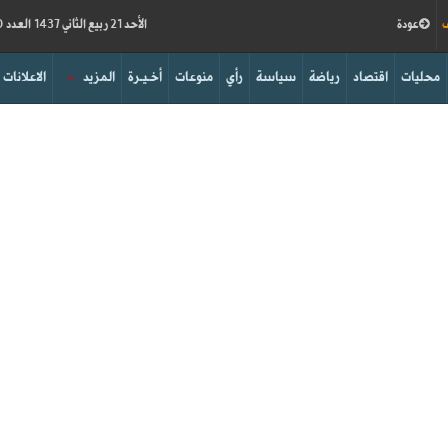
ف
عودة
الأحد 21 ربيع الثاني 1437 العدد 15830
محليات
اقتصاد
رياضة
سياسة
رأي
منوعات
أخـيـرة
المزيد
الاعلانات