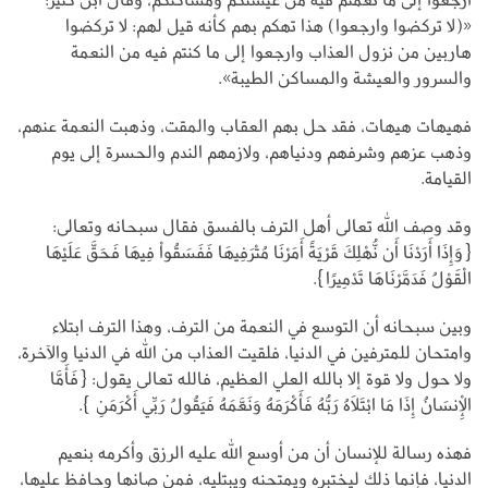
«(لا تركضوا وارجعوا) هذا تهكم بهم كأنه قيل لهم: لا تركضوا
هاربين من نزول العذاب وارجعوا إلى ما كنتم فيه من النعمة
والسرور والعيشة والمساكن الطيبة».
فهيهات هيهات، فقد حل بهم العقاب والمقت، وذهبت النعمة عنهم،
وذهب عزهم وشرفهم ودنياهم، ولازمهم الندم والحسرة إلى يوم
القيامة.
وقد وصف الله تعالى أهل الترف بالفسق فقال سبحانه وتعالى:
{وَإِذَا أَرَدْنَا أَن نُّهْلِكَ قَرْيَةً أَمَرْنَا مُتْرَفِيهَا فَفَسَقُواْ فِيهَا فَحَقَّ عَلَيْهَا
الْقَوْلُ فَدَمَّرْنَاهَا تَدْمِيرًا}.
وبين سبحانه أن التوسع في النعمة من الترف، وهذا الترف ابتلاء
وامتحان للمترفين في الدنيا، فلقيت العذاب من الله في الدنيا والآخرة،
ولا حول ولا قوة إلا بالله العلي العظيم، فالله تعالى يقول: {فَأَمَّا
الْإِنسَانُ إِذَا مَا ابْتَلَاهُ رَبُّهُ فَأَكْرَمَهُ وَنَعَّمَهُ فَيَقُولُ رَبِّي أَكْرَمَنِ }.
فهذه رسالة للإنسان أن من أوسع الله عليه الرزق وأكرمه بنعيم
الدنيا، فإنما ذلك ليختبره ويمتحنه ويبتليه، فمن صانها وحافظ عليها،