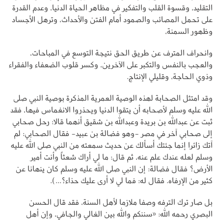
التقليد، وقسوة القلب والتفكير في مظاهر الحياة الدنيا، وعدم القدرة
على تحمل المصائب والصمود أمام الفتن والأحداث، وترهل الأجساد
وظهور السمنة،
وانحراف المترف عن طريق الحق نتيجة التوسع في المباحات،
والعجب بالنفس والتكبر على الآخرين، وكسر قلوب الضعفاء والفقراء
وذوي الحاجة، وقليلي الإنتاج.
وقد امتثل الصحابة لهذه الوصية العمرية المذكرة بوصية النبي صلى
الله عليه وسلم لأصحابه أن يتقوا الدنيا ويحذروا الانغماس فيها، فقد
ثبت عن عبدالله بن بريدة وعبدالله بن شقيق أنهما قالا: رحل صحابي
إلى صحابي آخر في مصر -وهو فضالة بن عبيد- فقال الصحابي: لم
آتك زائرا إنما جئتك أسألك عن حديث سمعته من النبي صلى الله عليه
وسلم لعله عندك علم عنه، ثم قال: ما لي أراك شعثاً وأنت أمير
الأرض؟ فقال فضالة: إن النبي صلى الله عليه وسلم كان ينهانا عن
كثير من الإرفاه. فقال له: فما لي لا أرى عليك حذاء؟...).
بل صار ترك الترفه وصفا ملازما لأهل السنة، فقد قال الحسن
البصري رحمه الله: «سننكم والله بين الغالي والجافي، وإن أهل