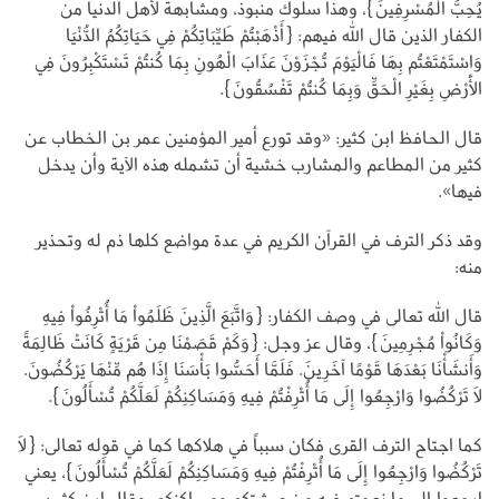
يُحِبُّ الْمُسْرِفِينَ}، وهذا سلوك منبوذ، ومشابهة لأهل الدنيا من
الكفار الذين قال الله فيهم: {أَذْهَبْتُمْ طَيِّبَاتِكُمْ فِي حَيَاتِكُمُ الدُّنْيَا
وَاسْتَمْتَعْتُم بِهَا فَالْيَوْمَ تُجْزَوْنَ عَذَابَ الْهُونِ بِمَا كُنتُمْ تَسْتَكْبِرُونَ فِي
الْأَرْضِ بِغَيْرِ الْحَقِّ وَبِمَا كُنتُمْ تَفْسُقُونَ}.
قال الحافظ ابن كثير: «وقد تورع أمير المؤمنين عمر بن الخطاب عن
كثير من المطاعم والمشارب خشية أن تشمله هذه الآية وأن يدخل
فيها».
وقد ذكر الترف في القرآن الكريم في عدة مواضع كلها ذم له وتحذير
منه:
قال الله تعالى في وصف الكفار: {وَاتَّبَعَ الَّذِينَ ظَلَمُواْ مَا أُتْرِفُواْ فِيهِ
وَكَانُواْ مُجْرِمِينَ}، وقال عز وجل: {وَكَمْ قَصَمْنَا مِن قَرْيَةٍ كَانَتْ ظَالِمَةً
وَأَنشَأْنَا بَعْدَهَا قَوْمًا آخَرِينَ. فَلَمَّا أَحَسُّوا بَأْسَنَا إِذَا هُم مِّنْهَا يَرْكُضُونَ.
لَا تَرْكُضُوا وَارْجِعُوا إِلَى مَا أُتْرِفْتُمْ فِيهِ وَمَسَاكِنِكُمْ لَعَلَّكُمْ تُسْأَلُونَ}.
كما اجتاح الترف القرى فكان سبباً في هلاكها كما في قوله تعالى: {لَا
تَرْكُضُوا وَارْجِعُوا إِلَى مَا أُتْرِفْتُمْ فِيهِ وَمَسَاكِنِكُمْ لَعَلَّكُمْ تُسْأَلُونَ}، يعني
ارجعوا إلى ما نعمتم فيه من عيشتكم ومساكنكم، وقال ابن كثير: