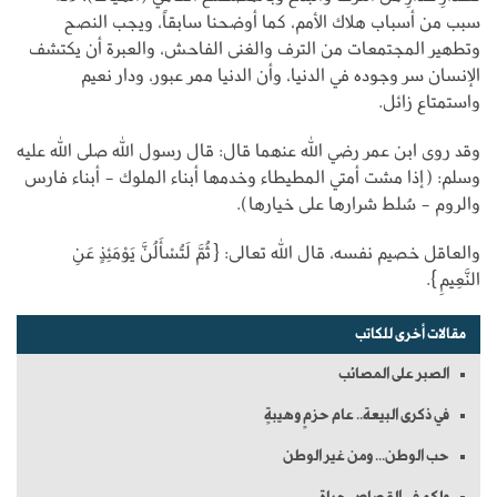
سبب من أسباب هلاك الأمم، كما أوضحنا سابقاً، ويجب النصح
وتطهير المجتمعات من الترف والغنى الفاحش، والعبرة أن يكتشف
الإنسان سر وجوده في الدنيا، وأن الدنيا ممر عبور، ودار نعيم
واستمتاع زائل.
وقد روى ابن عمر رضي الله عنهما قال: قال رسول الله صلى الله عليه
وسلم: (إذا مشت أمتي المطيطاء وخدمها أبناء الملوك - أبناء فارس
والروم - سُلط شرارها على خيارها).
والعاقل خصيم نفسه، قال الله تعالى: {ثُمَّ لَتُسْأَلُنَّ يَوْمَئِذٍ عَنِ
النَّعِيمِ}.
مقالات أخرى للكاتب
الصبر على المصائب
في ذكرى البيعة.. عام حزمٍ وهيبةٍ
حب الوطن... ومن غير الوطن
ولكم في القصاص حياة