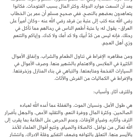
بعد أن اتسعت موارد الدولة، وكثر المال بسبب الفتوحات، فكانوا
يتعاهدون بعضهم بالنصح، ففي صحيح مسلم أن عمر بن الخطاب
رضي الله عنه كتب إلى عتبة بن فرقد رضي الله عنه -وكان أميراً على
العراق- يقول له: يا عتبة أطعم الناس في رحالهم مما تأكل في
رحلك، فإنه ليس من كدِّ أبيك ولا كد أمك ولا كدك، وإياكم والتنعم
وزي أهل العجم.
ومن مظاهره: الإفراط في تناول الطعام والشراب، وإنفاق الأموال
الكثيرة في الملابس والاهتمام بالشهير منها، وصرف الأموال في
السيارات الفخمة ومتابعتها، والتباهي في بناء المنازل وزخرفتها،
والإفراط في الكماليات من الفرش والأثاث.
وللترف آثار، وأسباب:
هي طول الأمل، ونسيان الموت، والغفلة عما أعده الله لعباده
الصالحين، وكثرة المال ووفرة النعم، والتقليد الأعمى، والجهل بأضرار
الترف وآثاره، وضياع الأوقات، وعدم الحرص على الطاعة بما يقرب إلى
الله تعالى من نوافل، كالصلاة والصيام، وتتبع أقوال العلماء للأخذ
بالأيسر منها، التعلق بالتوافه وضعف التفكير وقلة الإدراك، وانتشار