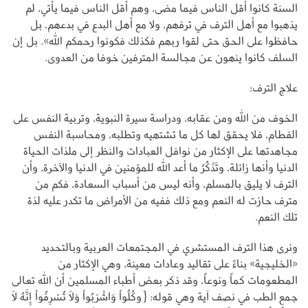
السنة كانوا أقل الناس فيما مضى، وهم أقل الناس فيما يأتي، لم
يذهبوا مع أهل الترف في ترفهم، ولا مع أهل البدع في بدعهم، بل
حافظوا على الحق حتى لقوا ربهم فكذلك فكونوا رحمكم الله». بل إن
السلف كانوا ينهون عن مجالسة المترفين خوفا من العدوى.
علاج الترف:
الخوف من الله ومن عقابه، ودراسة سيرة النبوية، وتربية النفس على
الفطام، فلا يحقق لها كل ما تشتهيه وتطلبه، ومحاسبة النفس
مجاهدتها على الإكثار من نوافل العبادات والنظر إلى ملذات الحياة
الدنيا وأنها زائلة، وتَذَكُرُ ما أعد الله للمؤمنين في الدنيا والآخرة، وأن
الترف لا يليق بالمسلم، وأنه ليس من أسباب السعادة، فكم من
مترف حازت له النعم ومع ذلك ففيه من الأمراض ما تكدر عليه لذة
تلك النعم.
ونرى هذا الترف المستشري في المجتمعات العربية وبالتحديد
«الخليجية» بناءً على تقاليد وعادات معينة، وهي الإكثار من
المطعومات كماً ونوعاً، وقد ذكر بعض أطباء المسلمين أن الله تعالى
جمع الطب في نصف آية وهي قوله: {وكُلُواْ وَاشْرَبُواْ وَلاَ تُسْرِفُواْ إِنَّهُ لاَ