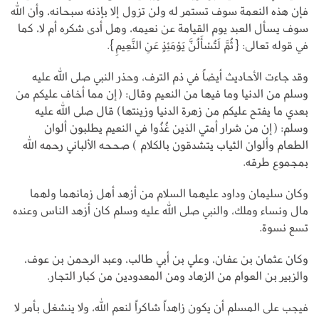
فإن هذه النعمة سوف تستمر له ولن تزول إلا بإذنه سبحانه، وأن الله
سوف يسأل العبد يوم القيامة عن نعيمه، وهل أدى شكره أم لا، كما
في قوله تعالى: {ثُمَّ لَتُسْأَلُنَّ يَوْمَئِذٍ عَنِ النَّعِيمِ}.
وقد جاءت الأحاديث أيضاً في ذم الترف، وحذر النبي صلى الله عليه
وسلم من الدنيا وما فيها من النعيم وقال: (إن مما أخاف عليكم من
بعدي ما يفتح عليكم من زهرة الدنيا وزينتها) قال صلى الله عليه
وسلم: (إن من شرار أمتي الذين غُذُوا في النعيم يطلبون ألوان
الطعام وألوان الثياب يتشدقون بالكلام ) صححه الألباني رحمه الله
بمجموع طرقه.
وكان سليمان وداود عليهما السلام من أزهد أهل زمانهما ولهما
مال ونساء وملك، والنبي صلى الله عليه وسلم كان أزهد الناس وعنده
تسع نسوة.
وكان عثمان بن عفان، وعلي بن أبي طالب، وعبد الرحمن بن عوف،
والزبير بن العوام من الزهاد ومن المعدودين من كبار التجار.
فيجب على المسلم أن يكون زاهداً شاكراً لنعم الله، ولا ينشغل بأمر لا