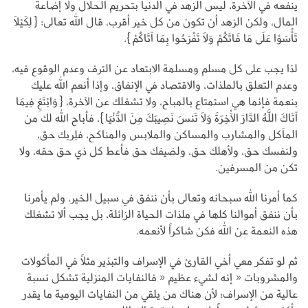
ينفعه في الآخرة، ليس الزهد في الدنيا بتحريم الحلال ولا إضاعة
المال، ولكن الزهد أن تكون من كل خير أقرب، قال الله تعالى: {لِكَيْلَا
تَأْسَوْا عَلَى مَا فَاتَكُمْ وَلَا تَفْرَحُوا بِمَا آتَاكُمْ}.
لذا يجب على كل مسلم ومسلمة الابتعاد عن الترف وعدم الوقوع فيه،
وعدم التعلق بالملذات، والاقتصاد في الإنفاق، وإذا أنعم الله عليك
بنعمة فإنما هي استمتاع بالمباح، ولا تشغلك عن الآخرة، {وَابْتَغِ فِيمَا
آتَاكَ اللَّهُ الدَّارَ الْآخِرَةَ وَلَا تَنسَ نَصِيبَكَ مِنَ الدُّنْيَا}، فأباح الله لك من
المآكل والمشارب والمساكن والملابس والمناكح، فلِربك حق،
ولنفسك حق، ولأهلك حق، ولضيفك حق فأعط كل ذي حق حقه، ولا
تكن من المسرفين.
كما أمرنا الله سبحانه وتعالى بأن ننفق في سبيل الخير، ولم يأمرنا
بأن ننفق أموالنا كلها في ملذات الحياة الزائلة، بل يجب ألا تشغلك
هذه النعمة عن الله فكن شاكراً لأنعمه.
ثم لو تفكر معي أخي القارئ في الإسراف والتبذير مثلاً في المأكولات
والمشروبات « إنه لشيء عظيم « فالنفايات المنزلية تشكل نسبة
عالية من الإسراف؛ لأن هناك من يلقي من النفايات اليومية ما يقدر