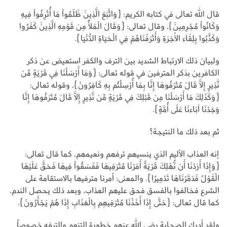
قال الله تعالى في كتابه الكريم: {وَاتَّبَعَ الَّذِينَ ظَلَمُواْ مَا أُتْرِفُواْ فِيهِ
وَكَانُواْ مُجْرِمِينَ}، وقال تعالى: {وَقَالَ الْمَلَأُ مِن قَوْمِهِ الَّذِينَ كَفَرُوا
وَكَذَّبُوا بِلِقَاء الْآخِرَةِ وَأَتْرَفْنَاهُمْ فِي الْحَيَاةِ الدُّنْيَا}.
ولبيان ذلك الارتباط الشديد بين الترف والكفر استعيض عن ذكر
الكافرين بذكر المترفين في قوله تعالى: {وَمَا أَرْسَلْنَا فِي قَرْيَةٍ مِّن
نَّذِيرٍ إِلَّا قَالَ مُتْرَفُوهَا إِنَّا بِمَا أُرْسِلْتُم بِهِ كَافِرُونَ}، وقوله تعالى:
{وَكَذَلِكَ مَا أَرْسَلْنَا مِن قَبْلِكَ فِي قَرْيَةٍ مِّن نَّذِيرٍ إِلَّا قَالَ مُتْرَفُوهَا إِنَّا
وَجَدْنَا آبَاءنَا عَلَى أُمَّةٍ}.
ثم بعد ذلك ما النتيجة؟
إنه العذاب الأليم الذي ينسيهم ترفهم ونعيمهم، كما قال تعالى:
{وَإِذَا أَرَدْنَا أَن نُّهْلِكَ قَرْيَةً أَمَرْنَا مُتْرَفِيهَا فَفَسَقُواْ فِيهَا فَحَقَّ عَلَيْهَا
الْقَوْلُ فَدَمَّرْنَاهَا تَدْمِيرًا}. والمعنى: أمرنا مترفيها بالاستقامة على
الشرع فخالفوا بالفسق فحق عليهم العذاب، وبعد ذلك يحصل الندم،
كما قال تعالى: {حَتَّى إِذَا أَخَذْنَا مُتْرَفِيهِم بِالْعَذَابِ إِذَا هُمْ يَجْأَرُونَ}.
ولقد أدرك الصحابة رضي الله عنهم خطورة التنعم والترفه خصوصاً