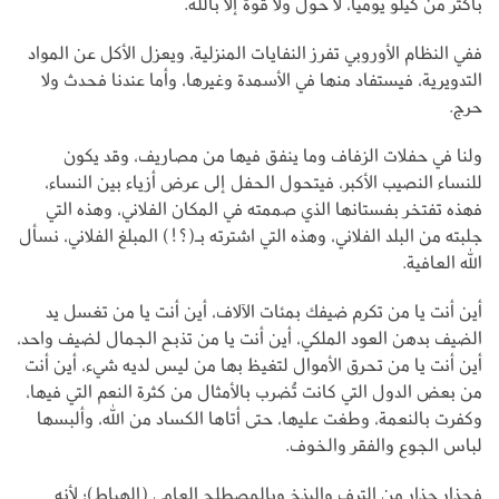
بأكثر من كيلو يومياً، لا حول ولا قوة إلا بالله.
ففي النظام الأوروبي تفرز النفايات المنزلية، ويعزل الأكل عن المواد
التدويرية، فيستفاد منها في الأسمدة وغيرها، وأما عندنا فحدث ولا
حرج.
ولنا في حفلات الزفاف وما ينفق فيها من مصاريف، وقد يكون
للنساء النصيب الأكبر، فيتحول الحفل إلى عرض أزياء بين النساء،
فهذه تفتخر بفستانها الذي صممته في المكان الفلاني، وهذه التي
جلبته من البلد الفلاني، وهذه التي اشترته بـ(؟!) المبلغ الفلاني، نسأل
الله العافية.
أين أنت يا من تكرم ضيفك بمئات الآلاف، أين أنت يا من تغسل يد
الضيف بدهن العود الملكي، أين أنت يا من تذبح الجمال لضيف واحد،
أين أنت يا من تحرق الأموال لتغيظ بها من ليس لديه شيء، أين أنت
من بعض الدول التي كانت تُضرب بالأمثال من كثرة النعم التي فيها،
وكفرت بالنعمة، وطغت عليها، حتى أتاها الكساد من الله، وألبسها
لباس الجوع والفقر والخوف.
فحذارِ حذارِ من الترف والبذخ وبالمصطلح العامي (الهياط)؛ لأنه