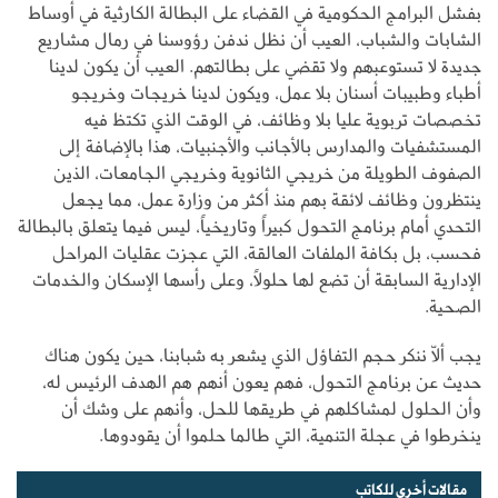
بفشل البرامج الحكومية في القضاء على البطالة الكارثية في أوساط
الشابات والشباب، العيب أن نظل ندفن رؤوسنا في رمال مشاريع
جديدة لا تستوعبهم ولا تقضي على بطالتهم. العيب أن يكون لدينا
أطباء وطبيبات أسنان بلا عمل، ويكون لدينا خريجات وخريجو
تخصصات تربوية عليا بلا وظائف، في الوقت الذي تكتظ فيه
المستشفيات والمدارس بالأجانب والأجنبيات، هذا بالإضافة إلى
الصفوف الطويلة من خريجي الثانوية وخريجي الجامعات، الذين
ينتظرون وظائف لائقة بهم منذ أكثر من وزارة عمل، مما يجعل
التحدي أمام برنامج التحول كبيراً وتاريخياً، ليس فيما يتعلق بالبطالة
فحسب، بل بكافة الملفات العالقة، التي عجزت عقليات المراحل
الإدارية السابقة أن تضع لها حلولاً، وعلى رأسها الإسكان والخدمات
الصحية.
يجب ألاّ ننكر حجم التفاؤل الذي يشعر به شبابنا، حين يكون هناك
حديث عن برنامج التحول، فهم يعون أنهم هم الهدف الرئيس له،
وأن الحلول لمشاكلهم في طريقها للحل، وأنهم على وشك أن
ينخرطوا في عجلة التنمية، التي طالما حلموا أن يقودوها.
مقالات أخرى للكاتب