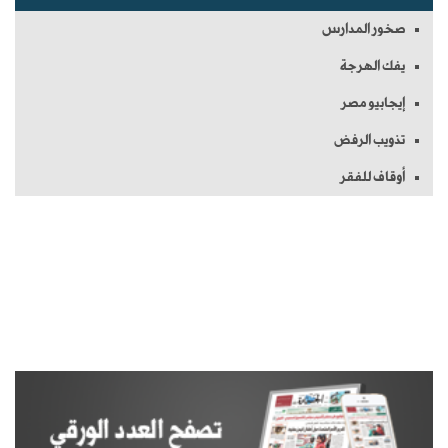
صخور المدارس
يفك الهرجة
إيجابيو مصر
تذويب الرفض
أوقاف للفقر