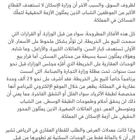
لظروف السوق، والسبب الآخر أن وزارة الإسكان لا تستهدف القطاع
الأكبر من الموظفين الشباب الذين يمثّلون الأزمة الحقيقية لتملّك
المساكن في المملكة.
كل هذه الأفكار المطروحة، سواء من قبل الوزارة، أو القرارات التي
سمحت للبيع على الخريطة، لن تؤثِّر بشكل ملحوظ على الأسعار، لأن
الأولى تستهدف كبار السن، والعائلات الكبيرة، والأرامل، وما شابه،
وهؤلاء يمثِّلون نسبة بسيطة من محتاجي المسكن، أما قرار بيع
الوحدات العقارية على الخريطة الذي أقرَّه مجلس الوزاراء قبل نحو
ست سنوات، تحت مظلة وزارة التجارة والصناعة، التي أسست
برنامجاً خاصاً للبيع على الخريطة، فقد أشرف على نحو 29 ألف وحدة
عقارية في المملكة، يظهر من خلال الموقع الإلكتروني للبرنامج أنها
مخصصة لطبقة الأثرياء، سواء الفلل أو الشقق الفاخرة، مما يعني أن
ذلك لن يحقق أحلام وطموحات الطبقة الوسطى، من الشباب
ومتوسطي العمر، ذوي العائلات الصغيرة، الذين يمثّلون المحور
الحقيقي على أزمة الإسكان في المملكة.
وإذا كانت معدلات العرض والطلب للقطاع العقاري في الرياض تشير
إلى أن 6 بالمائة فقط من الوحدات السكنية تم تطويرها من قبل