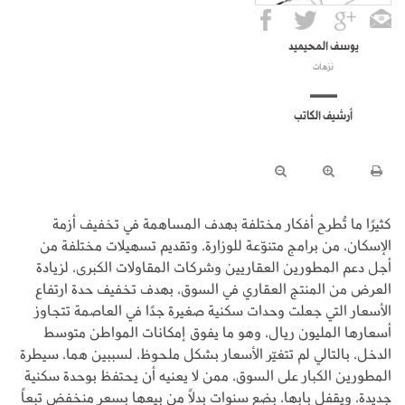
يوسف المحيميد
نزهات
أرشيف الكاتب
كثيرًا ما تُطرح أفكار مختلفة بهدف المساهمة في تخفيف أزمة
الإسكان، من برامج متنوّعة للوزارة، وتقديم تسهيلات مختلفة من
أجل دعم المطورين العقاريين وشركات المقاولات الكبرى، لزيادة
العرض من المنتج العقاري في السوق، بهدف تخفيف حدة ارتفاع
الأسعار التي جعلت وحدات سكنية صغيرة جدًا في العاصمة تتجاوز
أسعارها المليون ريال، وهو ما يفوق إمكانات المواطن متوسط
الدخل، بالتالي لم تتغيّر الأسعار بشكل ملحوظ، لسببين هما، سيطرة
المطورين الكبار على السوق، ممن لا يعنيه أن يحتفظ بوحدة سكنية
جديدة، ويقفل بابها، بضع سنوات بدلاً من بيعها بسعر منخفض تبعاً