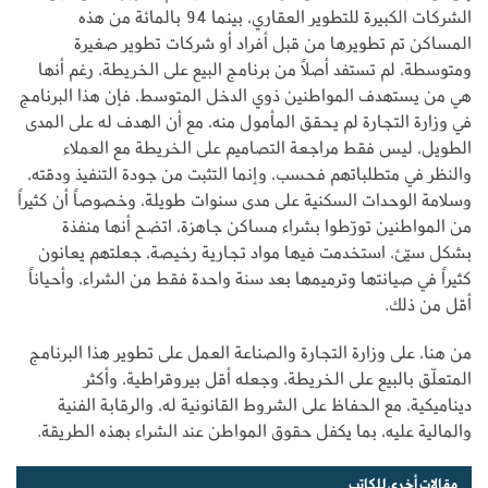
الشركات الكبيرة للتطوير العقاري، بينما 94 بالمائة من هذه
المساكن تم تطويرها من قبل أفراد أو شركات تطوير صغيرة
ومتوسطة، لم تستفد أصلاً من برنامج البيع على الخريطة، رغم أنها
هي من يستهدف المواطنين ذوي الدخل المتوسط، فإن هذا البرنامج
في وزارة التجارة لم يحقق المأمول منه، مع أن الهدف له على المدى
الطويل، ليس فقط مراجعة التصاميم على الخريطة مع العملاء
والنظر في متطلباتهم فحسب، وإنما التثبت من جودة التنفيذ ودقته،
وسلامة الوحدات السكنية على مدى سنوات طويلة، وخصوصاً أن كثيراً
من المواطنين تورّطوا بشراء مساكن جاهزة، اتضح أنها منفذة
بشكل سيّئ، استخدمت فيها مواد تجارية رخيصة، جعلتهم يعانون
كثيراً في صيانتها وترميمها بعد سنة واحدة فقط من الشراء، وأحياناً
أقل من ذلك.
من هنا، على وزارة التجارة والصناعة العمل على تطوير هذا البرنامج
المتعلّق بالبيع على الخريطة، وجعله أقل بيروقراطية، وأكثر
ديناميكية، مع الحفاظ على الشروط القانونية له، والرقابة الفنية
والمالية عليه، بما يكفل حقوق المواطن عند الشراء بهذه الطريقة.
مقالات أخرى للكاتب