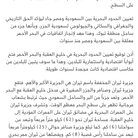
على السطح.
تعيين الحدود البحرية بين السعودية ومصر جاء ليؤكد الحق التاريخي
والجغرافي والسكاني والجيولوجي لسعودية الجزر، وبأنها جزء من
ساحل منطقة تبوك، وهذا مهد لإنجاز اتفاقيات في البحر الأحمر
معلقة بين السعودية ومصر منذ سنوات.
أذن توقيع تعيين الحدود البحرية في خليج العقبة والبحر الأحمر فتح
أبواباً اقتصادية واستثمارية للبلدين، وهذا ما سوف يتبين للبلدين من
مكاسب اقتصادية كانت مجمدة لسنوات طويلة.
جزيرة ثيران المخففة باسم تيران هي الجزيرة الأكبر والأهم، فتقع
جزيرة ثيران وصنافر والجزر الصغيرة في مدخل خليج العقبة مع البحر
الأحمر، وتعد جزءاً من البر والساحل السعودي حيث ترتبط بشعاب
مرجانية تظهر على سطح البحر معظم الوقت، وتشرف جزيرة ثيران
على الممرات البحرية في مضائق ثيران على الممرات المؤدية إلى
خليج العقبة، مساحة ثيران نحو (62) كيلو متراً مربعاً وتبعد عن
سواحلنا (6) كم، كما تبلغ جزيرة صنافر حوالي (25) كيلومتراً مربعاً
تبعد عن ساحلنا رأس قصبة (8) كم، ويفصلها عن ثيران ممر بحري