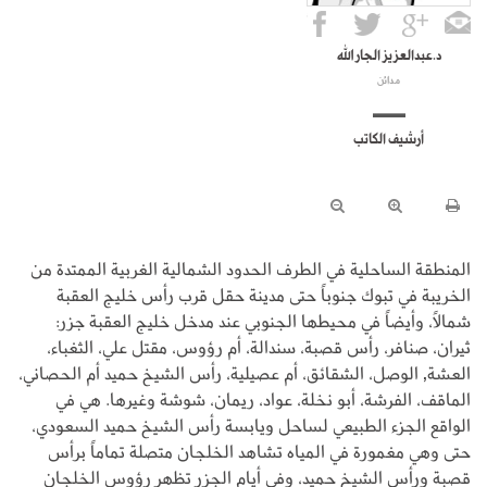
د.عبدالعزيز الجار الله
مدائن
أرشيف الكاتب
المنطقة الساحلية في الطرف الحدود الشمالية الغربية الممتدة من
الخريبة في تبوك جنوباً حتى مدينة حقل قرب رأس خليج العقبة
شمالاً، وأيضاً في محيطها الجنوبي عند مدخل خليج العقبة جزر:
ثيران، صنافر، رأس قصبة، سندالة، أم رؤوس، مقتل علي، الثغباء،
العشة, الوصل، الشقائق، أم عصيلية، رأس الشيخ حميد أم الحصاني،
الماقف، الفرشة، أبو نخلة، عواد، ريمان، شوشة وغيرها. هي في
الواقع الجزء الطبيعي لساحل ويابسة رأس الشيخ حميد السعودي،
حتى وهي مغمورة في المياه تشاهد الخلجان متصلة تماماً برأس
قصبة ورأس الشيخ حميد، وفي أيام الجزر تظهر رؤوس الخلجان