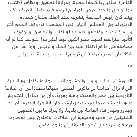
القاهرة استُقبل بالكلمة المعبِّرة، وحرارة التصفيق، ومظاهر الانتشاء،
كما لو كان ما حدث ضمن المراسم الرسمية لاستقبال الضيف الكبير،
بينما كان رئيس الجامعة يتشرف بمنح الملك سلمان شهادة
الدكتوراه. وفي المجلس النيابي تكرر المشهد ذاته؛ وقف الجميع أكثر
من مرة لتحيته، وقاطعوا كلمته بالهتافات، والتصفيق، والوقوف
لتأكيد احترامهم لضيف مصر الكبير، فيما اعتُبر هذا الموقف كما لو أنه
مصادقة على ما تم الاتفاق عليه بين الملك والرئيس، وردًّا على من
شكك بأن لمصر مصلحة في ترسيم الحدود، أو إعادة الجزيرتين.
***
الصورة التي كانت أمامي، والمشاهد التي رأيتها، والتفاعل مع الزيارة
التي لا تزال أحداثها في ذاكرتي، أعطتني انطباعًا متجددًا عن أن العلاقة
التاريخية بين مصر والمملكة باقية وقوية، وأن من يحاول التشويش
عليها، أو يشكك بما عبَّرت عنه زيارة سلمان للقاهرة، لا يعرف أصالة
وجذور وتجذر هذه العلاقة بين بلدَيْنا، ولا يدرك ما بين الشعبين
الشقيقين من محبة وحميمية في العلاقات، وتعاون ليس له حدود،
ورغبة مشتركة بأن تتطور العلاقة إلى ما هو أفضل.