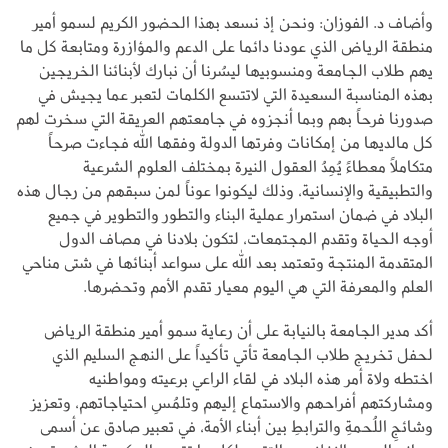
وأضاف د. الفوزان: ونحن إذ نسعد بهذا الحضور الكريم لسمو أمير
منطقة الرياض الذي عودنا دائما على الدعم والمؤازرة ومتابعة كل ما
يهم طلاب الجامعة ومنسوبيها ليسُرنا أن نبارك لأبنائنا الخريجين
بهذه المناسبة السعيدة التي لاتتسع الكلمات لتعبر عما يجيش في
صدورنا فرحاً بهم وبما أنجزوه في جامعتهم العريقة التي سخرت لهم
كل مالديها من إمكانات وفرتها الدولة وفقها الله فجاءت صرحاً
متكاملاً معطاءً يُمِدُ العقول النيرة بمختلف العلوم الشرعية
والتطبيقية والإنسانية، وذلك ليكونوا عوناً لمن سبقهم من رجال هذه
البلاد في ضمان استمرار عملية البناء والتطور والتطوير في جميع
أوجه الحياة وتقدم المجتمعات، لتكون بلادنا في مصاف الدول
المتقدمة المنتجة وتعتمد بعد الله على سواعد أبنائها في شتى مناحي
العلم والمعرفة التي هي اليوم معيار تقدم الأمم وتحضرها.
أكد مدير الجامعة بالنيابة على أن رعاية سمو أمير منطقة الرياض
لحفل تخريج طلاب الجامعة تأتي تأكيداً على النهج السليم الذي
اختطه ولاة أمر هذه البلاد في لقاء الراعي برعيته ومواطنيه
ومشاركتهم أفراحهم والاستماع إليهم وتلمُسِ احتياجاتهم، وتعزيز
وشائجِ اللُحمةِ والترابطِ بين أبناء الأمة، في تعبير صادق عن أسمى