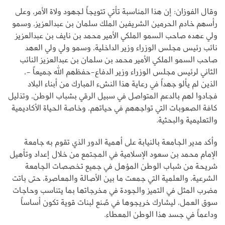
وقال الفوزان: إن هذا المناسبة تأتي تتويجاً لجهود ولاة الأمر، وعلى
رأسهم خادم الحرمين الشريفين الملك سلمان بن عبدالعزيز، وسمو
ولي عهده صاحب السمو الملكي الأمير محمد بن نايف بن عبدالعزيز
نائب رئيس مجلس الوزراء وزير الداخلية، وسمو ولي ولي العهد
صاحب السمو الملكي الأمير محمد بن سلمان بن عبدالعزيز النائب
الثاني لرئيس مجلس الوزراء وزير الدفاع-حفظهم الله جميعاً -،
الذين لم يألو جهداً في رعاية هذا النشء المبارك من أبناء البلاد
فجادوا لهم بالدعم المتواصل في سبيل الرقي بشباب الوطن، وتذليل
كافة الصعوبات التي تواجههم في حياتهم، وخاصة الحياة الأكاديمية
والتعليمية والبحثية.
وأكد مدير الجامعة بالنيابة على أهمية الدور الذي تقوم به جامعة
الإمام محمد بن سعود الإسلامية في المجتمع من خلال إعداد وتأهيل
شريحة من شباب الوطن المؤهل في جميع تخصصات الجامعة
الشرعية، والعلمية التي جمعت ما بين الأصالة والمعاصرة، حتى باتت
مضرب المثل في التميز والجودة في مخرجاتها بما يتناسب وحاجات
سوق العمل، ليشارك خريجوها في صُنع لبنات قوية تكون أساساً
وداعماً في جسد هذا الوطن المعطاء.