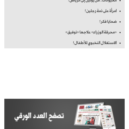
الحيوانات.. من يولين إلى الرياض!
امرأة على ذمة رجلين!
ضحايا فكر!
«محرقة الوزراء» علاجها «توفيق»
الاستغلال النخبوي للأطفال!