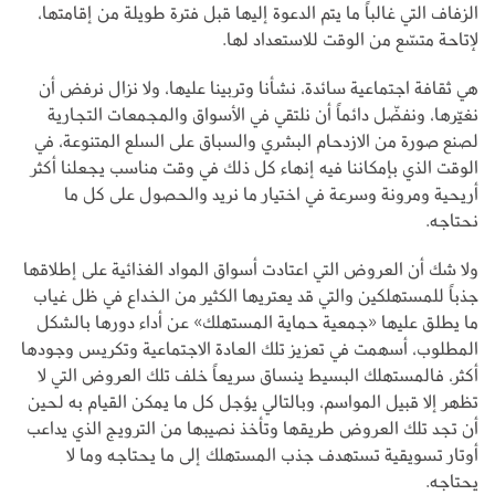
الزفاف التي غالباً ما يتم الدعوة إليها قبل فترة طويلة من إقامتها،
لإتاحة متسّع من الوقت للاستعداد لها.
هي ثقافة اجتماعية سائدة، نشأنا وتربينا عليها، ولا نزال نرفض أن
نغيّرها، ونفضّل دائماً أن نلتقي في الأسواق والمجمعات التجارية
لصنع صورة من الازدحام البشري والسباق على السلع المتنوعة، في
الوقت الذي بإمكاننا فيه إنهاء كل ذلك في وقت مناسب يجعلنا أكثر
أريحية ومرونة وسرعة في اختيار ما نريد والحصول على كل ما
نحتاجه.
ولا شك أن العروض التي اعتادت أسواق المواد الغذائية على إطلاقها
جذباً للمستهلكين والتي قد يعتريها الكثير من الخداع في ظل غياب
ما يطلق عليها «جمعية حماية المستهلك» عن أداء دورها بالشكل
المطلوب، أسهمت في تعزيز تلك العادة الاجتماعية وتكريس وجودها
أكثر، فالمستهلك البسيط ينساق سريعاً خلف تلك العروض التي لا
تظهر إلا قبيل المواسم، وبالتالي يؤجل كل ما يمكن القيام به لحين
أن تجد تلك العروض طريقها وتأخذ نصيبها من الترويج الذي يداعب
أوتار تسويقية تستهدف جذب المستهلك إلى ما يحتاجه وما لا
يحتاجه.