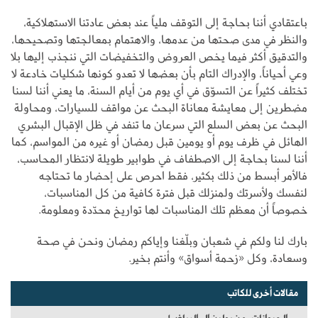
باعتقادي أننا بحاجة إلى التوقف ملياً عند بعض عادتنا الاستهلاكية،
والنظر في مدى صحتها من عدمها، والاهتمام بمعالجتها وتصحيحها،
والتدقيق أكثر فيما يخص العروض والتخفيضات التي ننجذب إليها بلا
وعي أحياناً، والإدراك التام بأن بعضها لا تعدو كونها شكليات خادعة لا
تختلف كثيراً عن التسوّق في أي يوم من أيام السنة، ما يعني أننا لسنا
مضطرين إلى معايشة معاناة البحث عن مواقف للسيارات، ومحاولة
البحث عن بعض السلع التي سرعان ما تنفد في ظل الإقبال البشري
الهائل في ظرف يوم أو يومين قبل رمضان أو غيره من المواسم، كما
أننا لسنا بحاجة إلى الاصطفاف في طوابير طويلة لانتظار المحاسب،
فالأمر أبسط من ذلك بكثير، فقط احرص على إحضار ما تحتاجه
لنفسك ولأسرتك ولمنزلك قبل فترة كافية من كل المناسبات،
خصوصاً أن معظم تلك المناسبات لها تواريخ محدّدة ومعلومة.
بارك لنا ولكم في شعبان وبلّغنا وإياكم رمضان ونحن في صحة
وسعادة، وكل «زحمة أسواق» وأنتم بخير.
مقالات أخرى للكاتب