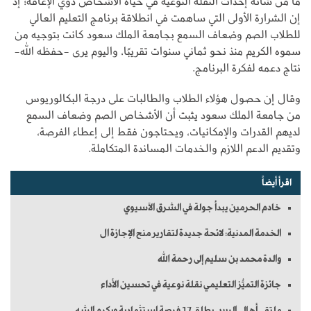
ما من شأنه إحداث النقلة النوعية في حياة الأشخاص ذوي الإعاقة؛ إذ
إن الشرارة الأولى التي ساهمت في انطلاقة برنامج التعليم العالي
للطلاب الصم وضعاف السمع بجامعة الملك سعود كانت بتوجيه من
سموه الكريم منذ نحو ثماني سنوات تقريبًا، واليوم يرى -حفظه الله-
نتاج دعمه لفكرة البرنامج.
وقال إن حصول هؤلاء الطلاب والطالبات على درجة البكالوريوس
من جامعة الملك سعود يثبت أن الأشخاص الصم وضعاف السمع
لديهم القدرات والإمكانيات، ويحتاجون فقط إلى إعطاء الفرصة،
وتقديم الدعم اللازم والخدمات المساندة المتكاملة.
اقرأ أيضاً
خادم الحرمين يبدأ جولة في الشرق الآسيوي
الخدمة المدنية: لائحة جديدة لتقارير منح الإجازة ال
والدة محمد بن سليم إلى رحمة الله
جائزة التميُّز التعليمي نقلة نوعية في تحسين الأداء
ملتقى أهالي الرس يطلق 17 فرصة استثمارية ويكرم الشه