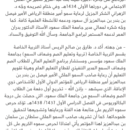
الاجتماعي في دورتها الأولى 1434هـ. وفي ختام تصريحه وجَّه د.
الزهراني الشكر الجزيل لرعاية سمو أمير منطقة الرياض الأمير فيصل
بن بندر بن عبدالعزيز آل سعود ودعمه للأنشطة العلمية كافة. كما
وجَّه شكره لمعالي مدير جامعة الملك سعود الأستاذ الدكتور بدران
العمر لدعمه المستمر لبرامج الجامعة، وسأل الله التوفيق والسداد.
- من جهته، أكد د. طارق بن صالح الريس أستاذ التربية الخاصة
بقسم التربية الخاصة (تربية وتعليم الصم وضعاف السمع) بجامعة
الملك سعود مؤسس ومستشار برنامج التعليم العالي للطلاب الصم
وضعاف السمع المدير التنفيذي لقطاع التعليم العام وهيئة تقويم
التعليم أن رعاية صاحب السمو الملكي الأمير فيصل بن بندر بن
عبدالعزيز أمير منطقة الرياض للمؤتمر الدولي الأول للأشخاص ذوي
الإعاقة، الذي سيشهد - بإذن الله - تخريج أول دفعة من الطلاب
الصم وضعاف السمع من جامعة الملك سعود، التي حصلت على درجة
البكالوريوس في الفصل الدراسي الأول 1437/ 1438هـ، تؤكد حرص
سموه الكريم على متابعة هذه الفئة ورعايتها وتشجيعها لتحقيق
طموحاتها. كما أن تشريف صاحب السمو الملكي سلطان بن سلمان
بن عبدالعزيز لهذا المؤتمر يأتي امتدادًا لحرص سموه الكريم على كل