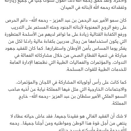
والآخرة، ولقد حقق رحمه الله ذلك القول سلوكًا جليًا في جميع زياراته
وتفقداته رحمه الله لأبنائه في الميدان.
كان سمو الأمير عبد الرحمن بن عبد العزيز - رحمه الله- دائم الحرص
على رفع الروح المعنوية لأبنائه الجنود وحثه المستمر على التدريب
ورفع الكفاءة القتالية زيادة على ما توافر لديهم من الأسلحة المتطورة
التي يكون استخدامها من رجال مدربين بكفاءة عالية رادعًا لكل من
يفكر يوما المساس بأمن الأوطان واستقرارها. كما كان للفقيد جهود
مباركة في تنمية القطاع الصحي من خلال مشاركاته الفعالة في
الندوات، والمؤتمرات والفعاليات الطبية التي نظمتها الإدارة العامة
للخدمات الطبية للقوات المسلحة.
كما كانت على رأس أولوياته المشاركة في اللجان والمؤتمرات،
والاجتماعات الخارجية التي مثل فيها المملكة نيابة عن أخيه صاحب
السمو الملكي الأمير سلطان بن عبد العزيز -رحمه الله- خارج
المملكة.
لا شك أن الفقيد الغالي هو فقيدنا جميعا، فقد عاش حياته عطاء لا
ينتهي من أجل قوة هذا الوطن ومواطنيه ومن أجلنا جميعًا.. رحمه
الله رحمة واسعة وأسكنه فسيح جناته..