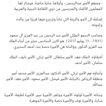
-ومنهم الأمير عبدالرحمن- وأولاها عناية خاصة، فيختار لها
المعلمين الأكفاء والمدرسين من ذوي الثقافة الدينية والعربية.
إضافة الى الجو والبيئة التي نشأ وترعرع فيها قريبًا من والده
وإخوته..
وصاحب السمو الملكي الأمير عبد الرحمن بن عبد العزيز آل سعود
(1931 - 13 يوليو 2017)، هو الابن السادس عشر من أبناء الملك
عبد العزيز الذكور، ووالدته هي الأميرة حصة بنت أحمد السديري.
أشقاؤه، الملك فهد، الأمير سلطان، الأمير تركي، الأمير نايف، الملك
سلمان، الأمير احمد.
وأبناؤه هم الأمير تركي، الأمير الدكتور عبدالعزيز، الأمير محمد أمير
منطقة الرياض بالنيابة، الأمير فيصل، الأمير سعود، الأمير فهد، الأمير
عبدالله.
وبناته، الأميرة لولوة، الأميرة جواهر، الأميرة عبير، الأميرة لطيفة، الأميرة
سارة، والأميرة نوف والأميرة حصة والأميرة الجوهرة.