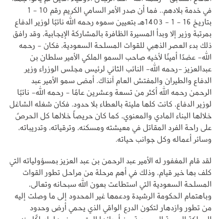
في خدمة بلادهم.. فما أن صدر الأمر السامي الكريم رقم 10 - 1
بتاريخ 16 - 1 - 1403هـ بتعيين سموه رحمه الله نائبًا لوزير الدفاع
بمرتبة وزير إلا وبدأ المسيرة الظافرة بالمشاركة الإيجابية، وقد رافق
ذلك بدء العصر الذهبي للقوات المسلحة السعودية، فكان - رحمه
الله- عضدًا أمينًا لأخيه صاحب السمو الملكي الأمير سلطان بن
عبدالعزيز -رحمه الله- النائب الثاني لرئيس مجلس الوزراء وزير
الدفاع والطيران والمفتش العام آنذاك. أمضى سمو الأمير عبد
الرحمن رحمه الله أكثر من تسعة وعشرين عامًا - رحمه الله- نائبًا
لوزير الدفاع، كانت كلها مليئة بالعطاء بلا حدود. فكان شغله الشاغل
خلالها البناء المادي والمعنوي، كما كان حريصاً خلالها كل الحرصً
على راحة الفرد المقاتل في معيشته ومسكنه، وترقياته، وتدريباته،
وسائر أعماله وكل جوانب حياته.
لقد قام المغفور له الأمير عبد الرحمن بن عبد العزيز بمسؤولياته التي
كلف بها خير قيام، وذلك في أهم مرحلة من مراحل تطور القوات
المسلحة السعودية التي استطاعت بعون الله سبحانه وتعالى،
وباهتمام الحكومة الرشيدة ودعمها غير المحدود إلى ما وصلت إليه
من تطور وازدهار لتكون الدرع الواقي الذي يحمي أرض وحدود