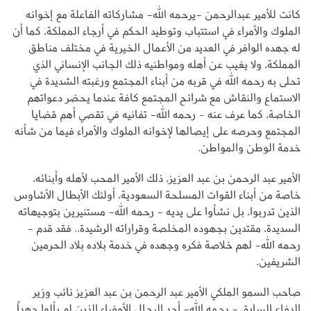
كانت للأمير عبدالرحمن -يرحمه الله- مشاركاته الفاعلة مع إخوانه
الملوك والأمراء في استتباب وتوطيد الحكم في أرجاء المملكة، كما أن
له جهده الوافر في العديد من الأعمال الخيرية في مختلف مناطق
المملكة، ولا يغيب عن أهله ومواطنيه ذلك الجانب الإنساني الذي
تحلى به رحمه الله في قربه من أبناء المجتمع ورغبته الشديدة في
الاستماع والنقاش مع شرائح المجتمع كافة عندما يحضر دعواتهم
الخاصة، كما عرف عنه - رحمه الله- تفانيه في تقصي أهم قضايا
المجتمع وحرصه على إيصالها لإخوانه الملوك والأمراء فيما من شأنه
خدمة الوطن والمواطن.
الأمير عبد الرحمن بن عبد العزيز، ذلك الأمير المحب لأهله وأبنائه،
خاصة من أبناء القوات المسلحة السعودية، أولئك الأبطال الأشاوس
الذين تدربوا، بل نشأوا على يديه - رحمه الله- مستنيرين بتوجيهاته
السديدة، مقتدين بجهوده المخلصة وقراراته الرشيدة.. فقد قدم -
رحمه الله- لهم خلاصة فكره وجهده في خدمة بلاده بلاد الحرمين
الشريفين.
صاحب السمو الملكي الأمير عبد الرحمن بن عبد العزيز نائب وزير
الدفاع السابق - رحمه الله- أحد الرجال الأوفياء الذين لم يألوا جهداً