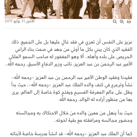
الأثنين 31 يوليو 2017
عزيز على النفس أن تعزي في فقد غالٍ عليها بل على الجميع، ذلك
الفقيد الذي كان يبني بكل ما أوتي من جهد في صمت بناء الراعي
الحريص على بلده وأهله.. ألا وهو المغفور له صاحب السمو الملكي
الأمير عبد الرحمن بن عبد العزيز، نائب وزير الدفاع الأسبق، رحمه الله..
فقيدنا وفقيد الوطن الأمير عبد الرحمن بن عبد العزيز -رحمه الله-
نشأ وترعرع في كنف والده الملك عبد العزيز -رحمه الله-، حيث بدأ
يطل على عالم المعرفة الفسيح ويفتح كوة خاصة إلى العالم، يرى
بها من منظور أراده له الوالد، رحمه الله.
حيث بدأ ينهل من معين والده من خلال الاحتكاك به ومجالسته
وحضور مجالسه ومرافقته مع بقية اخوته..
كما أن الملك عبد العزيز -رحمه الله- قد انشأ مدرسة خاصة لأبنائه