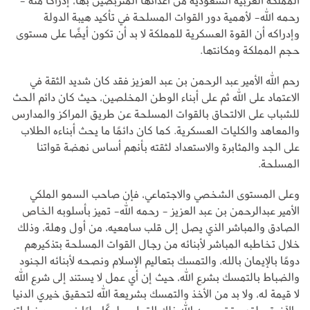
المملكة العربية السعودية من أعدائها المتربصين بها، إدراكًا منه -
رحمه الله- لأهمية دور القوات المسلحة في تأكيد هيبة الدولة
وإدراكه أن القوة العسكرية للمملكة لا بد أن تكون أيضًا على مستوى
حجم المملكة ومكانتها.
رحم الله الأمير عبد الرحمن بن عبد العزيز فقد كان شديد الثقة في
الاعتماد على الله ثم على أبناء الوطن المخلصين، حيث كان دائم الحث
للشباب على الالتحاق بالقوات المسلحة عن طريق المراكز والمدارس
والمعاهد والكليات العسكرية. كما كان دائمًا ما يحث أبناءه الطلاب
على الجد والمثابرة والاستعداد لثقته بأنهم أساس نهضة قواتنا
المسلحة.
وعلى المستوى الشخصي والاجتماعي، فإن صاحب السمو الملكي
الأمير عبدالرحمن بن عبد العزيز - رحمه الله- تميز بأسلوبه الخاص
الصادق والمباشر الذي يصل إلى قلب سامعيه، من أول وهلة، وذلك
خلال تخاطبه المباشر لأبنائه من رجال القوات المسلحة بتذكيرهم
دومًا بالإيمان بالله، والتمسك بتعاليم الإسلام ونصحه لأبنائه الجنود
والضباط بالتمسك بشرع الله، حيث إن أي عمل لا يستند إلى شرع الله
لا قيمة له، ولا بد من الأخذ والتمسك بشريعة الله لتحقيق خيري الدنيا