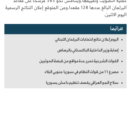
عملية التصويت وتقييمها.ويتنافس نحو 583 مرشحًا على مقاعد
البرلمان البالغ عددها 128 مقعدا.ومن المتوقع إعلان النتائج الرسمية
اليوم الاثنين.
اقرأ أيضاً
اليوم إعلان نتائج انتخابات البرلمان اللبناني
إصابة وزير الداخلية الباكستاني بالرصاص
القوات الشرعية تحرر عدة مواقع من قبضة الحوثيين
مصرع 11 من قوات النظام في سوريا جنوبي البلاد
سلاح الجو العراقي يقصف تنظيم داعش بسوريا