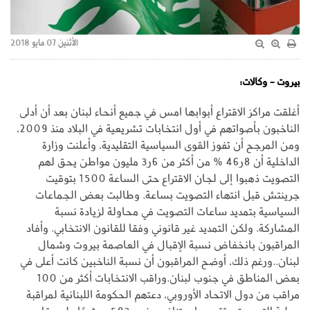
الأثنين 07 مايو 2018
بيروت - وكالات:
أغلقت مراكز الاقتراع أبوابها امس في جميع أنحاء لبنان بعد أن أدلى
الناخبون بأصواتهم في أول انتخابات تشريعية في البلاد منذ 2009،
ومن المرجح أن تفوز القوى السياسية التقليدية، وأعلنت وزارة
الداخلية أن 8ر46 % من أكثر من 6ر3 مليون مواطن يحق لهم
التصويت ذهبوا إلى لجان الاقتراع حتى الساعة 1500 بتوقيت
جرينتش قبل انتهاء التصويت بساعة. وطالبت بعض الجماعات
السياسية بتمديد ساعات التصويت في محاولة لزيادة نسبة
المشاركة. ولكن التمديد غير قانوني وفقا للقانون الانتخابي. وأفاد
المراقبون بانخفاض نسبة الإقبال في العاصمة بيروت وشمال
لبنان..ورغم ذلك، أوضح المراقبون أن نسبة الناخبين كانت أعلى في
بعض المناطق في جنوب لبنان.وراقب الانتخابات أكثر من 100
مراقب من دول الاتحاد الأوروبي، دعتهم الحكومة اللبنانية لمراقبة