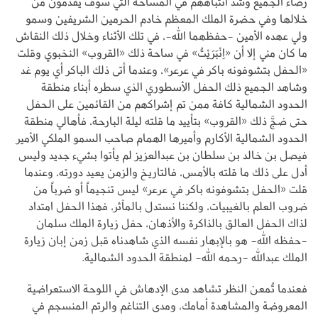
رضاء الجميع وشد انتباههم في المساحة التي سوف يقدمون من
خلالها وفي حضرة الملك المعظم خادم الحرمين الشريفين وسمو
ولي عهده الأمين -حفظهما الله-، في تلك الأثناء وخلال ذلك النقاش
ما كان مني إلا أن «اِنْبَرَيْتُ» في ساحة ذلك «القروب» النخبوي وقلت
«الحفل بتشوفونه باكر في عرعر»، وعندما أتى ذلك الباكر أي يوم غد
وشاهد الجميع ذلك الحفل الأسطوري الذي سطره أبناء منطقة
الحدود الشمالية كافة ممن تم إشراكهم من القائمين على الحفل
حتى ضجَّ ذلك «القروب» بتأييد ما قلته ليلة البارحة، فأهالي منطقة
الحدود الشمالية الأكارم وأميرها الهمام صاحب السمو الملكي الأمير
فيصل بن خالد بن سلطان بن عبدالعزيز لم يأتوا بشيء جديد وليس
أدل على ذلك ما قلته بالأمس، فالتاريخ والزمن يعيد دورته، وعندما
قلت «الحفل بتشوفونه باكر في عرعر» ليس تنجيماً أو ضرباً من
ضروب العلم بالغيبيات، ولكننا نستدل بالمآثر، فهذا الحفل امتداد
لذاك الحفل العالق بالذاكرة والأذهان، حفل زيارة الملك سلمان
-حفظه الله- هو بالإبهار نفسه الذي شاهدناه قبل زمن إبان زيارة
الملك عبدالله -رحمه الله- لمنطقة الحدود الشمالية.
فعندما تُمعن النظر تشاهد مدى الإدهاش في اللوحة الاستعراضية
المعروضة والمشاهدة أمامك، ومدى التناغم والرتم المنسجم في