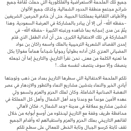
جميع تلك الملحمة الاستعراضية والفلكلورية التي حملت ثقافة جميع
شرائح مجتمع منطقة الحدود الشمالية، وكذلك جميع الألوان
والأطياف الثقافية بمملكتنا الحبيبة، حتى أن خادم الحرمين الشريفين
-حفظه الله- أبى إلا أن يبادر بالمشاركة في العرضة السعودية، وهذا
ينُمّ عن مدى إعجابه بما شاهده ورغبته الكبيرة -حفظه الله- في
المشاركة في تلك الاحتفالية الكبرى، حتى أن أداء الطفل الذي قدّم
إحدى القصائد الشعرية الترحيبية بالملك واسمه راكان بن عواد
المضياني العنزي كان أداءه بطولياً رجولياً شجاعاً هماماً مغوارًا بكل
ما تعنيه الكلمة من معنى، نحن نقرأ التاريخ، والتاريخ إما أن تجعله
ينصفك وإلا سوف ينتصف لنفسه منك..!
تلكم الملحمة الاحتفالية التي سطرها التاريخ بمداد من ذهب وتوجتها
أيادي الخير والنماء بتدشين مشاريع النماء والتطور والازدهار في عصر
النهضة الصناعية الشاملة، وكان لملك الحزم والعزم ولسمو ولي
عهده الأمين موعداً مع وعدنا وعد أهل الشمال وأهل كل المملكة في
تدشين مشاريع عملاقة في مدينة «وعد الشمال»، فكان لأهالي
محافظة طريف وقفة مع التاريخ ليدخلوه من أوسع أبوابه من خلال
لقائهم التاريخي بملك الحزم والعزم واستقبالهم له وأقدام الجميع
تقف ثابتة كرسو الجبال وثابة الخطى للمعالي على سطح تلكم