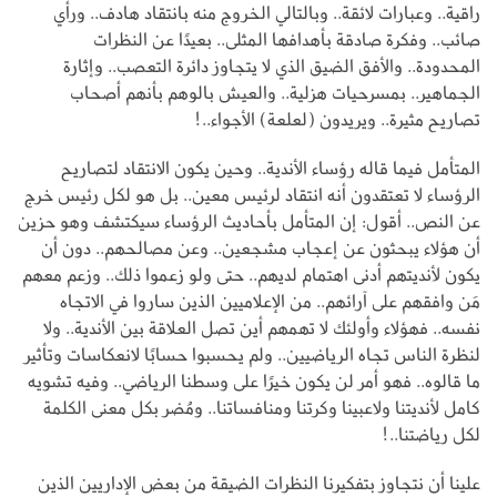
راقية.. وعبارات لائقة.. وبالتالي الخروج منه بانتقاد هادف.. ورأي
صائب.. وفكرة صادقة بأهدافها المثلى.. بعيدًا عن النظرات
المحدودة.. والأفق الضيق الذي لا يتجاوز دائرة التعصب.. وإثارة
الجماهير.. بمسرحيات هزلية.. والعيش بالوهم بأنهم أصحاب
تصاريح مثيرة.. ويريدون (لعلعة) الأجواء..!
المتأمل فيما قاله رؤساء الأندية.. وحين يكون الانتقاد لتصاريح
الرؤساء لا تعتقدون أنه انتقاد لرئيس معين.. بل هو لكل رئيس خرج
عن النص.. أقول: إن المتأمل بأحاديث الرؤساء سيكتشف وهو حزين
أن هؤلاء يبحثون عن إعجاب مشجعين.. وعن مصالحهم.. دون أن
يكون لأنديتهم أدنى اهتمام لديهم.. حتى ولو زعموا ذلك.. وزعم معهم
مَن وافقهم على آرائهم.. من الإعلاميين الذين ساروا في الاتجاه
نفسه.. فهؤلاء وأولئك لا تهمهم أين تصل العلاقة بين الأندية.. ولا
لنظرة الناس تجاه الرياضيين.. ولم يحسبوا حسابًا لانعكاسات وتأثير
ما قالوه.. فهو أمر لن يكون خيرًا على وسطنا الرياضي.. وفيه تشويه
كامل لأنديتنا ولاعبينا وكرتنا ومنافساتنا.. ومُضر بكل معنى الكلمة
لكل رياضتنا..!
علينا أن نتجاوز بتفكيرنا النظرات الضيقة من بعض الإداريين الذين