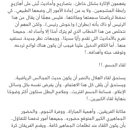
يفهمون الإثارة بشكل خاطئ.. بتصاريح وأحاديث تُبنى على أهازيج
رابطة المشجعين.. ولا بد من إعادة الأمور إلى وضعها الطبيعي.. كي
نحفظ لرياضتنا سمعتها ومكانتها.. فليس مهمًّا أن يقال عن هذا
الرئيس أو ذاك بأنه (بطران) و(خوش رئيس).. ولكن المهم أن
نتخلص من هذا الخطاب الذي لم يترك أحدًا إلا وأساء له.. جميعنا
نفرح بالأحاديث التي تقدم رأيًا سديدًا.. ووجهات نظر جديدة، نستفيد
منها.. أما الكلام الدخيل علينا فيجب أن يكون هناك لوائح تردعه،
وتوقف عبثه وأهدافه..!
لقاء الحسم..!!
يستحق لقاء الهلال بالنصر أن يكون حديث المجالس الرياضية..
ويستحق أن يلقى كل هذا الاهتمام.. وأن يفرض نفسه بكل وسائل
الإعلام.. فساعة الحسم اقتربت.. وملامح البطل ستكون أكثر وضوحًا
بنهاية لقاء الكبيرين..!
مكانة الفريقين.. وأهمية المباراة.. ووفرة النجوم.. والحضور
الجماهيري الكبير المتوقع حضوره.. جميعها أمور تدفعنا للتفاؤل..
بأن يكون اللقاء عند تطلعات الجماهير كافة.. ويقدم الفريقان كرة