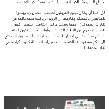
الإمتاع الحقيقية.. الكرة الهجومية.. كرة المتعة.. كرة الأهداف..!
كل أملنا أن يخذل نجوم الفريقين أصحاب التصاريح.. ويثبتوا
للمتابعين بالمملكة وخارجها أن الروح الرياضية سمة دائمة في
لقاءات العملاقين.. مهما وصلت مراحل التنافس بينهما.. فهو
تنافس لا يخرج عن النطاق الشريف.. وأملنا أيضًا أن تكون لجنة
الحكام قد وُفقت في اختيار طاقم كفء لإدارة اللقاء.. فالمباراة تحتاج
إلى حكم مشهود له بالكفاءة.. فالاختيارات الفاشلة لا نود تكرارها في
لقاء الجمعة..!