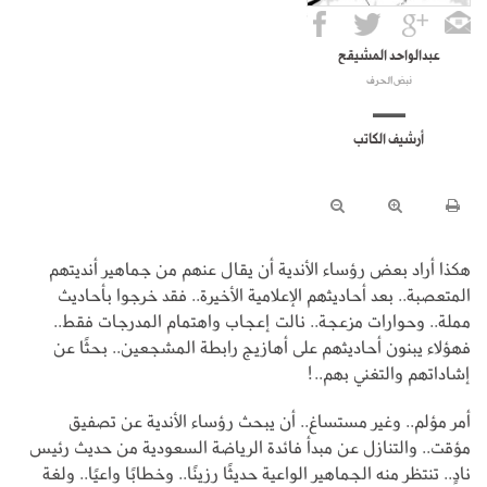
عبدالواحد المشيقح
نبض الحرف
أرشيف الكاتب
هكذا أراد بعض رؤساء الأندية أن يقال عنهم من جماهير أنديتهم
المتعصبة.. بعد أحاديثهم الإعلامية الأخيرة.. فقد خرجوا بأحاديث
مملة.. وحوارات مزعجة.. نالت إعجاب واهتمام المدرجات فقط..
فهؤلاء يبنون أحاديثهم على أهازيج رابطة المشجعين.. بحثًا عن
إشاداتهم والتغني بهم..!
أمر مؤلم.. وغير مستساغ.. أن يبحث رؤساء الأندية عن تصفيق
مؤقت.. والتنازل عن مبدأ فائدة الرياضة السعودية من حديث رئيس
نادٍ.. تنتظر منه الجماهير الواعية حديثًا رزينًا.. وخطابًا واعيًا.. ولغة