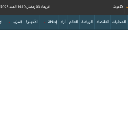
ف
عودة
الاربعاء 03 رمضان 1440 العدد 17023
المحليات
الاقتصاد
الرياضة
العالم
آراء
إطلالة
الأخيــرة
المزيد
ال