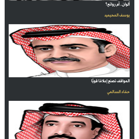
ألوان.. أم روائح؟
يوسف المحيميد
المواقف تصنع إعلامًا قويًّا
حمّاد السالمي