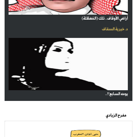
أراضي الأوقاف.. تلك (المُعَطَّلة)
د. خيرية السقاف
يومه السابع!!..
مفرح الزيادي