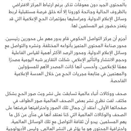
بالمحتوى الجيد دون معوقات تذكر. برغم ارتباط المركز الافتراضي
بالظروف الحالية وجائحة كورونا إلا أنه خلق فرصة مستقبلية لربط
وسائل الإعلام الدولية، ومراسليها بمؤتمرات الحج الإعلامية التي قد
يتعذر حضور غير المسلمين لها.
أجزم أن مركز التواصل الحكومي قام بدور مهم على محورين رئيسين،
محور صناعة المحتوى المتميز بأنواعه المختلفة، ونشره والتواصل مع
وسائل الإعلام الدولية، ومحور الرصد الأكثر أهمية لقياس الفاعلية
وحجم الانتشار والتأثير الإعلامي. شكلت التقارير شبه اليومية مصدرًا
مهمًا للإعلامين، وأحسب أنها كانت المصدر الأهم للمسؤولين
والمهتمين في متابعة مجريات الحج من خلال العدسة الإعلامية
الفاحصة.
صحف ووكالات أنباء عالمية تسابقت على نشر وبث صور الحج بشكل
مكثف. لفت نظري نشر بعض الصحف العالمية صور الطواف في
صفحاتها الأولى، أعتقد أن جمال تلك الصور واحترافيتها فرضتها على
الصحف والوكالات العالمية التي كنا نعتقد أنها في منأى عن كل ما
يهم المسلمين. يبدو أن ثقافة التواصل مع تلك الوسائل العالمية،
واحترافية المحتوى هو ما يؤثر في النشر العالمي، وليس الأديولوجية