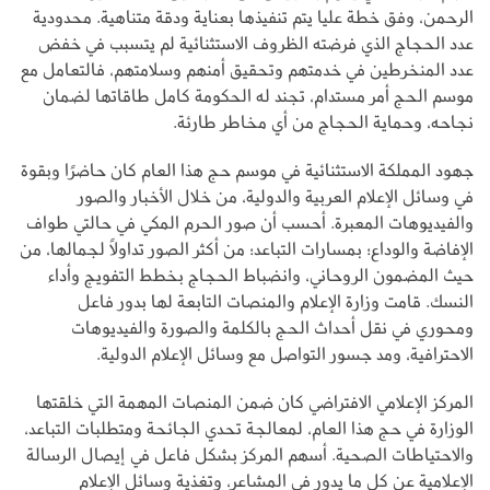
الرحمن، وفق خطة عليا يتم تنفيذها بعناية ودقة متناهية. محدودية
عدد الحجاج الذي فرضته الظروف الاستثنائية لم يتسبب في خفض
عدد المنخرطين في خدمتهم وتحقيق أمنهم وسلامتهم، فالتعامل مع
موسم الحج أمر مستدام، تجند له الحكومة كامل طاقاتها لضمان
نجاحه، وحماية الحجاج من أي مخاطر طارئة.
جهود المملكة الاستثنائية في موسم حج هذا العام كان حاضرًا وبقوة
في وسائل الإعلام العربية والدولية، من خلال الأخبار والصور
والفيديوهات المعبرة. أحسب أن صور الحرم المكي في حالتي طواف
الإفاضة والوداع؛ بمسارات التباعد؛ من أكثر الصور تداولاً لجمالها، من
حيث المضمون الروحاني، وانضباط الحجاج بخطط التفويج وأداء
النسك. قامت وزارة الإعلام والمنصات التابعة لها بدور فاعل
ومحوري في نقل أحداث الحج بالكلمة والصورة والفيديوهات
الاحترافية، ومد جسور التواصل مع وسائل الإعلام الدولية.
المركز الإعلامي الافتراضي كان ضمن المنصات المهمة التي خلقتها
الوزارة في حج هذا العام، لمعالجة تحدي الجائحة ومتطلبات التباعد،
والاحتياطات الصحية. أسهم المركز بشكل فاعل في إيصال الرسالة
الإعلامية عن كل ما يدور في المشاعر، وتغذية وسائل الإعلام