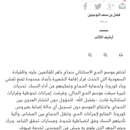
فضل بن سعد البوعينين
مجداف
أرشيف الكاتب
اختتم موسم الحج الاستثنائي بنجاح باهر للقائمين عليه، وللقيادة
السعودية التي اتخذت قرار إقامة الشعيرة بأعداد محدودة لمنع تفشي
وباء كورونا، ولحماية الحجاج وتمكينهم من أداء النسك. تحديات
كبيرة سبقت موسم الحج الحالي، وفرضت إجراءات تحوطية وقرارات
استثنائية قادت -بفضل الله- للحؤول دون انتشار العدوى بين
الحجاج، واختتام الموسم دون تسجيل أي حالة إصابة بفيروس
كورونا. المتابع لإجراءات الحج، وتنقل الحجاج بين المشاعر، وآلية
تأديتهم النسك وفق انضباطية شديدة، ومسارات تحقق التباعد، يدرك
حجم الجهد الذي يقوم به جيش من المجندين لخدمة ضيوف