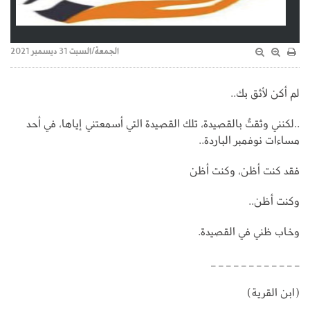
الجمعة/السبت 31 ديسمبر 2021
لم أكن لأثق بك..
..لكنني وثقتُ بالقصيدة، تلك القصيدة التي أسمعتني إياها، في أحد
مساءات نوفمبر الباردة..
فقد كنت أظن، وكنت أظن
وكنت أظن..
وخاب ظني في القصيدة.
_ _ _ _ _ _ _ _ _ _ _ _
(ابن القرية)