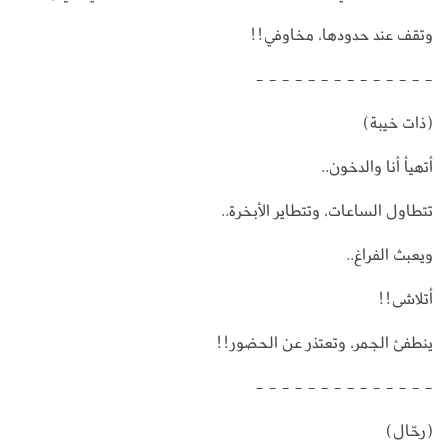
وتقف عند حدودها، مخاوفي!!
- - - - - - - - - - - - - -
(ذات خيبة)
أتهيأ أنا والدخون..
تتطاول الساعات، وتتطاير الأبخرة..
ويعبث الفراغ..
أتلاشى!!
ينطفئ الجمر، وتعتذر عن الحضور!!
- - - - - - - - - - - - - -
(رحّال)