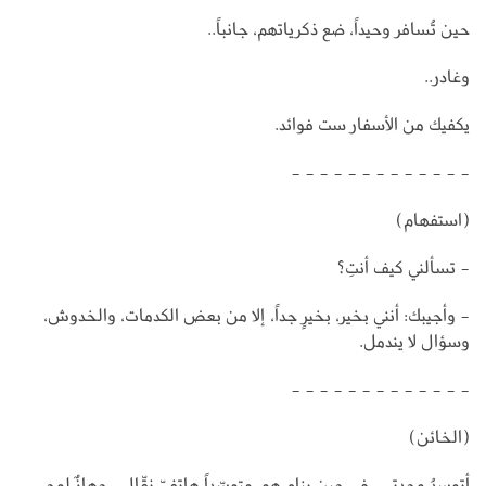
حين تُسافر وحيداً، ضع ذكرياتهم، جانباً..
وغادر..
يكفيك من الأسفار ست فوائد.
- - - - - - - - - - - - -
(استفهام)
- تسألني كيف أنتِ؟
- وأجيبك: أنني بخير، بخيرٍ جداً، إلا من بعض الكدمات، والخدوش،
وسؤال لا يندمل.
- - - - - - - - - - - - -
(الخائن)
أتوسدُ وحدتي.. في حين ينام هو، متوسّداً هاتفيّ نقّال.. جهازٌ لوحي..