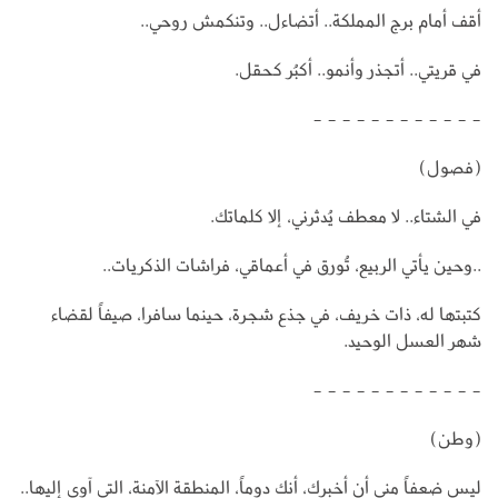
أقف أمام برج المملكة.. أتضاءل.. وتنكمش روحي..
في قريتي.. أتجذر وأنمو.. أكبُر كحقل.
- - - - - - - - - - - -
(فصول)
في الشتاء.. لا معطف يُدثرني، إلا كلماتك.
..وحين يأتي الربيع، تُورق في أعماقي، فراشات الذكريات..
كتبتها له، ذات خريف، في جذع شجرة، حينما سافرا، صيفاً لقضاء
شهر العسل الوحيد.
- - - - - - - - - - - -
(وطن)
ليس ضعفاً مني أن أخبرك، أنك دوماً، المنطقة الآمنة، التي آوي إليها..