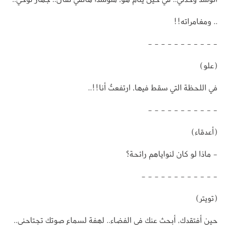
.. ومغامراته!!
- - - - - - - - - - -
(علو)
في اللحظة التي سقط فيها، ارتفعتُ أنا!!..
- - - - - - - - - - -
(أعدقاء)
- ماذا لو كان لنواياهم رائحة؟
- - - - - - - - - - - -
(تويتر)
حين أفتقدك، أبحث عنك في الفضاء.. لهفة لسماع صوتك تجتاحني..