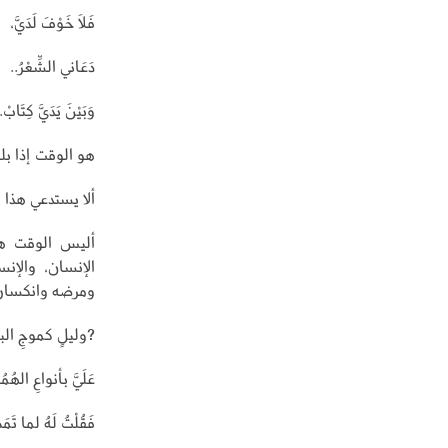
فَلَا خَوْفَ لَدَيَّ،
دَعَاني الشِّعْرُ..
وَبَيْنَ يَدَيَّ كِتَابْ.
هو الوقت إذا بل
ألا يستدعي هذا ال
أليس الوقت هو 
الإنسان، والإ
ومرضه وانكساره،
?وليلٍ كموجِ البحر
عَلَيَّ بأنواعِ الهُمُو
فَقُلْتُ لَهُ لما تَمَ