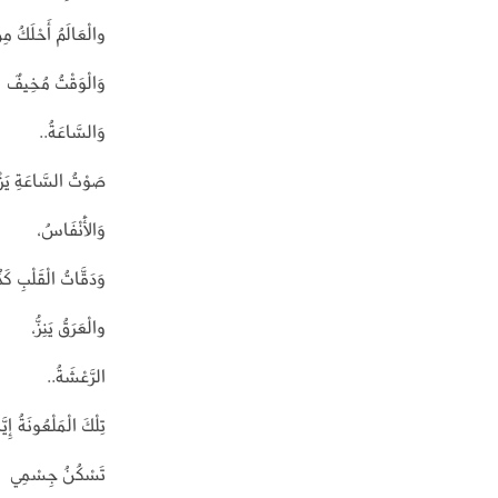
والْعَالَمُ أَحْلَكُ مِن
وَالْوَقْتُ مُخِيفٌ
وَالسَّاعَةُ..
صَوْتُ السَّاعَةِ يَزْدَ
وَالْأَنْفَاسُ،
وَدَقَّاتُ الْقَلْبِ كَذ
والْعَرَقُ يَنِزُّ،
الرَّعْشَةُ..
تِلْكَ الْمَلْعُونَةُ إِيَّ
تَسْكُنُ جِسْمِي