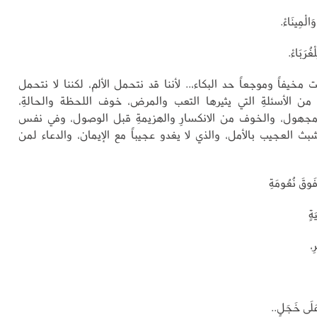
َالْمِينَاءْ.
ُرَبَاءْ.
مخيفاً وموجعاً حد البكاء،.. لأننا قد نتحمل الألم، لكننا لا نتحمل
ن الأسئلةِ التي يثيرها التعب والمرض، خوف اللحظة والحالةِ،
جهول، والخوف من الانكسارِ والهزيمةِ قبل الوصول، وفي نفس
بث العجيب بالأمل، والذي لا يغدو عجيباً مع الإيمان، والدعاء لمن
فَوقَ نُعُومَةِ
ةٍ
ِ،
 عَلَى خَجَلٍ..