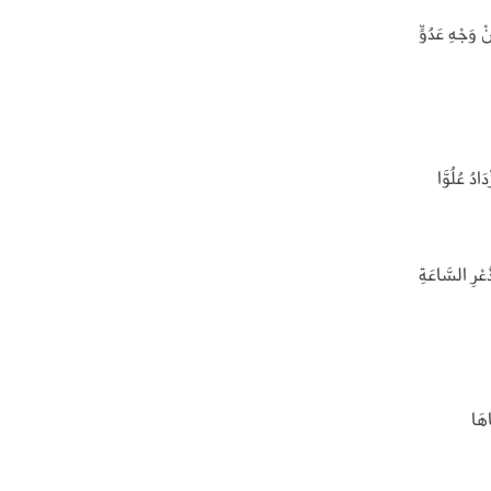
ْ وَجْهِ عَدُوٍّ
ادُ عُلُوَّا
ُعْرِ السَّاعَةِ
اهَا