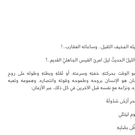
يله المخيف الثقيل.. وساعاته العقارب..!
ليلُ الحديثُ ليلَ امرئِ القيسِ الجاهليَّ القديم..؟
الوقت بحركتهِ، خفتِه وسرعته، أو ثقلهِ وبطئهِ وطوله على روح
نسان هو الإنسان بروحه وطموحه وقوته وانتصاره، وهمومه وتعبه
 ونزاعه مع نفسه قبل الآخرين في كل ذلك، عبر الأزمان:
ِ أرْخَى سُدُولَهُ
مِ ليَبْتَلِي
طَّى بصُلبِهِ