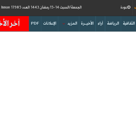
ف
عودة
الجمعة/السبت 14-15 رمضان 1443 العدد 17985
Friday/Saturday 15-16/04/2022
Issue
آخر الأخ
الثقافية
الرياضة
آراء
الأخيــرة
المزيد
الإعلانات
PDF