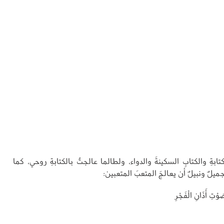
ابةِ والكتابِ السكينةَ والدواء، ولطالما عالجتُ بالكتابةِ روحي، كما
يلٌ ونبيلٌ أن يعالجَ المتعبَ المتعبين:
صَوْتِ أَذَانِ الْفَجْرِ