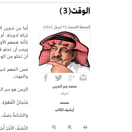
الوقت(3)
أما عن تدوين الوق
الجمعة/السبت 15 ابريل 2022
تركهِ لدورتهِ، أ
كأنه همهم الأول
ويندر أن تخلو قص
أن تخلو من الوق
فمن المهم لديهم
والموت..
محمد جبر الحربي
الزمن هو سر ال
أعراف
فِنْجَانُ الْقَهْوَةِ، 
أرشيف الكاتب
وَالسَّاعَةُ نِصْفُ ا
النِّصْفُ الْآخَرُ أَحْ