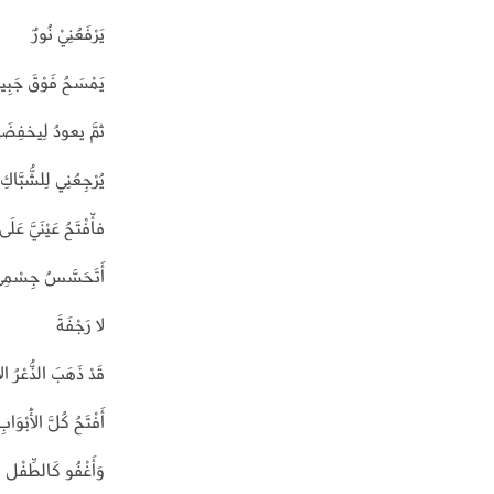
يَرْفَعُنِيْ نُورٌ
يَمْسَحُ فَوْقَ جَبِين
ثمَّ يعودُ لِيخفِضَنِي
يُرْجِعُنِي لِلشُّبَّاكِ
فأّفْتَحُ عَيْنَيَّ عَلَى ا
أَتَحَسَّسُ جِسْمِي
لا رَجْفَةَ
قَدْ ذَهَبَ الذُّعْرُ ا
أَفْتَحُ كُلَّ الْأَبْوَابِ
وَأَغْفُو كَالطِّفْل