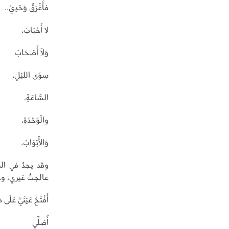
فأَغْرَقُ وَحْدِيْ..
لا أَحْبَابَ،
وَلَا أَصْحَابَ
سِوَى الليْلِ،
السَّاعَةِ،
والْوَحْدَةِ،
وَالْأَبْوَابْ.
وقد يجدُ في الكت
عالجتُ غيري، وجم
أَفْتَحُ عَيْنَيَّ عَلَى 
أُصَلِّي