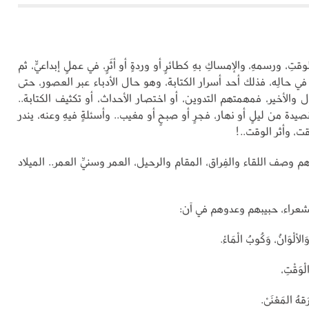
تِ، ورسمهِ، والإمساكِ بهِ كطائرٍ أو وردةٍ أو أثَرٍ، في عملٍ إبداعيٍّ، ثم
و في حالِه، فذلك أحد أسرار الكتابة، وهو حال الأدباء عبر العصور، حتى
 والأخير، فمهمتهم التدوين، أو اختصار الأحداث، أو تكثيف الكتابة..
يدة من ليلٍ أو نهار، فجرٍ أو صبحٍ أو مغيب.. وأسئلةٍ فيهِ وعنه، يندر
ت، وأثر الوقت..!
 وصف اللقاء والفِراق، المقام والرحيل، العمر وسنيِّ العمر.. الميلاد
شعراء، حبيبهم وعدوهم في آن:
وَالألْوَانُ، وَكُوبُ الْمَاءْ.
لْوَقْتِ،
رَقهُ المَعْنَىْ.