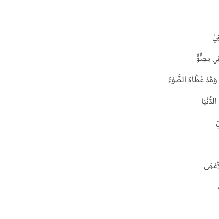
ِيْ
 بحِنٍّوٍّ
 وَقَدْ غَطَّاهُ الضَّوْءُ
لدُّنْيَا
ْ
لأعْمَى