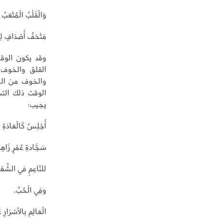
وَالْقَلْبُ الْمُتْعَبُ و
مَتْحَفُ أَصْدَافٍ لِلْغ
وقد يكون الوقت 
القلق والخوف م
والخوف من الم
الوقت ذلك التش
يجيب:
أَجْلِسُ كَالْعَادَةِ 
سَجَّادةِ عُمْرٍ زَاهِيَ
للنّاعِمِ في الشِّعْر
وفِي الْحُبِّ،
الْعَالِمِ بالأسْرَارِ