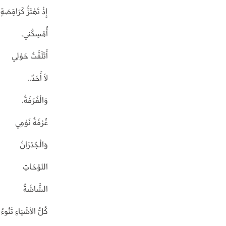
إِذْ تَهْتَزُّ كَرَاقِصَةٍ
أُمْسِكُني،
أَتَلَفَّتُ حَوْلِي
لَا أَحَدٌ..
وَالْغُرَفَةُ،
غُرْفَةُ نَوْمِي
وَالْجُدْرَانُ
اللوْحَاتِ
الشَّاشَةُ
كُلُّ الأشْيَاءِ تَنُوءُ